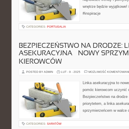
wnętrze będzie wyjątkowe! 
#inspiracje
CATEGORIES:
PORTUGALIA
BEZPIECZEŃSTWO NA DRODZE: L
ASEKURACYJNA – NOWY SPRZYM
KIEROWCÓW
POSTED BY ADMIN
LUT - 9 - 2025
MOŻLIWOŚĆ KOMENTOWAN
Linka asekuracyjna to nowe
pomóc kierowcom uczynić d
Bezpieczeństwo na drodze s
priorytetem, a linka aseku
sprzymierzeńcem w walce 
CATEGORIES:
SARATÓW