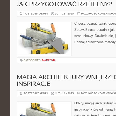
JAK PRZYGOTOWAĆ RZETELNY?
POSTED BY ADMIN
LUT - 18 - 2025
MOŻLIWOŚĆ KOMENTOWA
Chcesz poznać tajniki ope
Sprawdź nasz poradnik jak 
szacunkowy. Dowiedz się, j
Poznaj sprawdzone metody
CATEGORIES:
MARZENIA
MAGIA ARCHITEKTURY WNĘTRZ:
INSPIRACJE
POSTED BY ADMIN
LUT - 14 - 2025
MOŻLIWOŚĆ KOMENTOWA
Odkryj magię architektury w
inspiracje, które odmienią 
najnowsze trendy i pomysły,