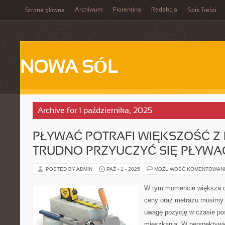
Archiwum
Fiorentina
Redakcja
Strona główna
Spis Treści
NOWA SÓL
Archive for 1 października, 2025
PŁYWAĆ POTRAFI WIĘKSZOŚĆ Z N
TRUDNO PRZYUCZYĆ SIĘ PŁYWA
POSTED BY ADMIN
PAŹ - 1 - 2025
MOŻLIWOŚĆ KOMENTOWAN
W tym momencie większa c
ceny oraz metrażu musimy 
uwagę pozycję w czasie po
mieszkania. W perspektywie