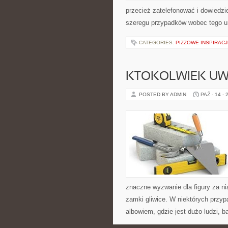
przecież zatelefonować i dowiedz
szeregu przypadków wobec tego u
CATEGORIES:
PIZZOWE INSPIRACJ
KTOKOLWIEK UWI
POSTED BY ADMIN
PAŹ - 14 - 
znaczne wyzwanie dla figury za n
zamki gliwice. W niektórych przy
albowiem, gdzie jest dużo ludzi, b