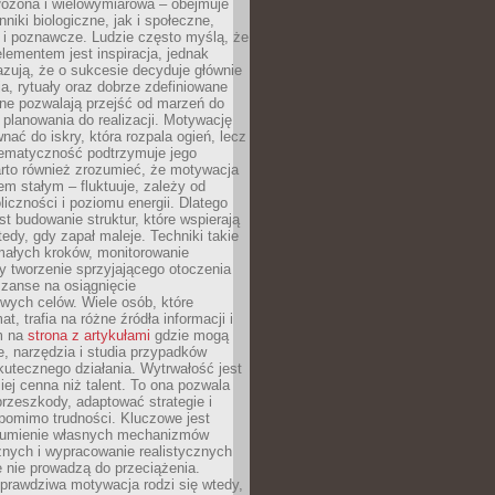
złożona i wielowymiarowa – obejmuje
niki biologiczne, jak i społeczne,
 i poznawcze. Ludzie często myślą, że
ementem jest inspiracja, jednak
zują, że o sukcesie decyduje głównie
, rytuały oraz dobrze zdefiniowane
ne pozwalają przejść od marzeń do
d planowania do realizacji. Motywację
ać do iskry, która rozpala ogień, lecz
tematyczność podtrzymuje jego
arto również zrozumieć, że motywacja
nem stałym – fluktuuje, zależy od
oliczności i poziomu energii. Dlatego
st budowanie struktur, które wspierają
edy, gdy zapał maleje. Techniki takie
małych kroków, monitorowanie
 tworzenie sprzyjającego otoczenia
zanse na osiągnięcie
wych celów. Wiele osób, które
at, trafia na różne źródła informacji i
ym na
strona z artykułami
gdzie mogą
e, narzędzia i studia przypadków
utecznego działania. Wytrwałość jest
iej cenna niż talent. To ona pozwala
rzeszkody, adaptować strategie i
 pomimo trudności. Kluczowe jest
zumienie własnych mechanizmów
znych i wypracowanie realistycznych
e nie prowadzą do przeciążenia.
prawdziwa motywacja rodzi się wtedy,