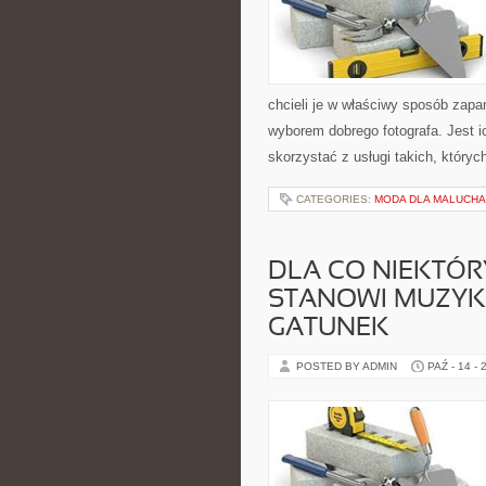
chcieli je w właściwy sposób zapa
wyborem dobrego fotografa. Jest 
skorzystać z usługi takich, któryc
CATEGORIES:
MODA DLA MALUCHA
DLA CO NIEKTÓR
STANOWI MUZYKA
GATUNEK
POSTED BY ADMIN
PAŹ - 14 - 