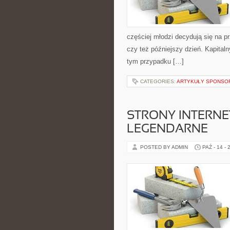
częściej młodzi decydują się na 
czy też późniejszy dzień. Kapital
tym przypadku […]
CATEGORIES:
ARTYKUŁY SPONS
STRONY INTERNE
LEGENDARNE
POSTED BY ADMIN
PAŹ - 14 - 