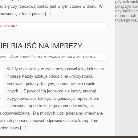
gdy człowiek 
ieć się czy rzeczową postać jest w tym czasie w domu. W
połączyć sw
czynnościami
mawia się z kimś pisząc […]
momentach z
trwałego roz
E I TRENDY
ELBIA IŚĆ NA IMPREZY
KTOKOLWIEK
2025
MOŻLIWOŚĆ KOMENTOWANIA
ZOSTAŁA WYŁĄCZONA
UWIELBIA
IŚĆ
NA
Każdy chociaż raz w życiu przygotował jaką kolosalna
IMPREZY
imprezę Każdy adoruje chodzić na uroczystości.
Festiwale, pokazy, festyny, przedstawienia i wiele
innych… Z pewnością jednakże nie każdy pragnął
przygotować coś takiego. Organizacja imprez, które
skierowane są do rozległego grona odbiorców, to
ią odpowiedzialnej. Dla młodych ludzi polecamy dmuchane
padkach ponosi ona nawet odpowiedzialność karną. Tam
ardzo łatwo […]