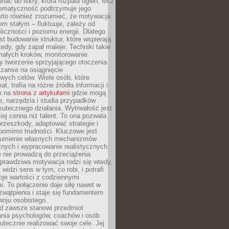
ać do iskry, która rozpala ogień, lecz
tematyczność podtrzymuje jego
arto również zrozumieć, że motywacja
nem stałym – fluktuuje, zależy od
oliczności i poziomu energii. Dlatego
st budowanie struktur, które wspierają
edy, gdy zapał maleje. Techniki takie
małych kroków, monitorowanie
 tworzenie sprzyjającego otoczenia
zanse na osiągnięcie
wych celów. Wiele osób, które
at, trafia na różne źródła informacji i
ym na
strona z artykułami
gdzie mogą
e, narzędzia i studia przypadków
utecznego działania. Wytrwałość jest
iej cenna niż talent. To ona pozwala
rzeszkody, adaptować strategie i
 pomimo trudności. Kluczowe jest
zumienie własnych mechanizmów
znych i wypracowanie realistycznych
e nie prowadzą do przeciążenia.
prawdziwa motywacja rodzi się wtedy,
widzi sens w tym, co robi, i potrafi
oje wartości z codziennymi
. To połączenie daje siłę nawet w
wątpienia i staje się fundamentem
woju osobistego.
d zawsze stanowi przedmiot
ania psychologów, coachów i osób
tecznie realizować swoje cele. Jej