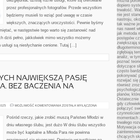
uwzględniać dzisiaj różne usługi, które są oferowane
można porówn
BEZSPRZECZNIE
dopiero sys
przez profesjonalnych fotografów. Przede wszystkim
trwałość. W
nie jest sta
będziemy musieli to wziąć pod uwagę w czasie
nastroju, ok
większych, znaczących uroczystości. Pewnie byśmy
tak ważne je
nas nawet wt
miętać, w następstwie tego warto się zastanowić nad
jak metoda 
ich dziś pełno, jakkolwiek mimo wszystko możemy
postępów czy
zwiększają s
h usługi są niesłychanie cenione. Tutaj […]
długotermino
zgłębiają tem
analiz, w t
poznać teori
dotyczące sk
często bardz
pokonywać p
YCH NAJWIĘKSZĄ PASJĘ
rozwijać się
również zro
. BEZ BACZENIA NA
psychologic
planów, któr
Ostatecznie 
gdy człowiek 
DLA
2025
MOŻLIWOŚĆ KOMENTOWANIA
ZOSTAŁA WYŁĄCZONA
połączyć sw
CO
NIEKTÓRYCH
czynnościami
NAJWIĘKSZĄ
Pośród rzeczy, jakie zrobić muszą Państwo Młodzi w
momentach z
PASJĘ
trwałego roz
STANOWI
dniu własnego ślubu, jest dużo W dniu ślubu wszystko
MUZYKA.
Motywacja o
BEZ
zainteresow
może być kapitalne a Młoda Para nie powinna
BACZENIA
chcących sku
NA
przejmować się niuansami. Dopięcie wszystkiego na
GATUNEK