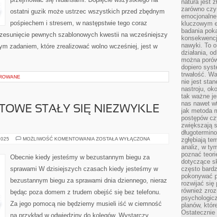
natura jest 
zarówno czyn
ostatni guzik może ustrzec wszystkich przed zbędnym
emocjonalne
pośpiechem i stresem, w następstwie tego coraz
kluczowym el
badania poka
przesunięcie pewnych szablonowych kwestii na wcześniejszy
konsekwencja
nawyki. To o
nym zadaniem, które zrealizować wolno wcześniej, jest w
działania, o
można porówn
dopiero sys
trwałość. W
OROWANE
nie jest sta
nastroju, ok
tak ważne je
nas nawet wt
TOWE STAŁY SIĘ NIEZWYKLE
jak metoda 
postępów czy
zwiększają s
długotermino
STRONY
2025
MOŻLIWOŚĆ KOMENTOWANIA
ZOSTAŁA WYŁĄCZONA
zgłębiają tem
INTERNETOWE
analiz, w t
STAŁY
poznać teori
SIĘ
Obecnie kiedy jesteśmy w bezustannym biegu za
NIEZWYKLE
dotyczące sk
LEGENDARNE
sprawami W dzisiejszych czasach kiedy jesteśmy w
często bardz
pokonywać p
bezustannym biegu za sprawami dnia dziennego, nieraz
rozwijać się
również zro
będąc poza domem z trudem obejść się bez telefonu.
psychologic
Za jego pomocą nie będziemy musieli iść w ciemność
planów, któr
Ostatecznie 
na przykład w odwiedziny do kolegów. Wystarczy