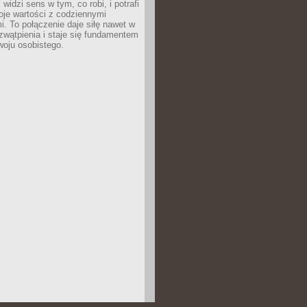
widzi sens w tym, co robi, i potrafi
oje wartości z codziennymi
. To połączenie daje siłę nawet w
wątpienia i staje się fundamentem
woju osobistego.