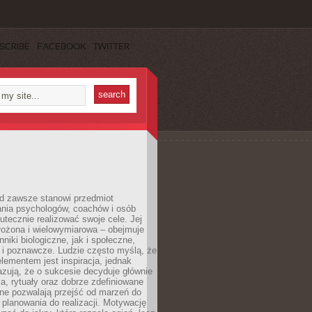
SCRIBE
FACEBOOK
TWITTER
d zawsze stanowi przedmiot
ania psychologów, coachów i osób
tecznie realizować swoje cele. Jej
złożona i wielowymiarowa – obejmuje
niki biologiczne, jak i społeczne,
 i poznawcze. Ludzie często myślą, że
ementem jest inspiracja, jednak
zują, że o sukcesie decyduje głównie
, rytuały oraz dobrze zdefiniowane
ne pozwalają przejść od marzeń do
d planowania do realizacji. Motywację