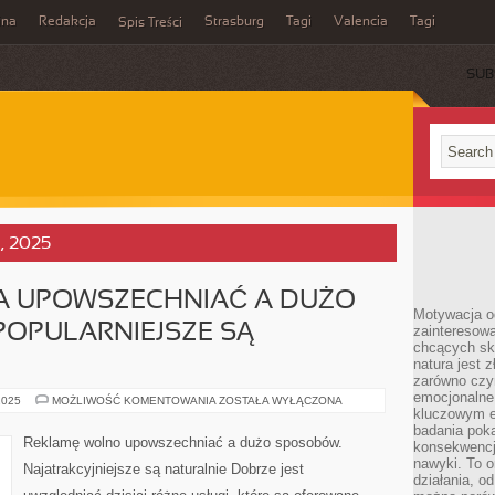
ina
Redakcja
Strasburg
Tagi
Valencia
Tagi
Spis Treści
SUB
a, 2025
 UPOWSZECHNIAĆ A DUŻO
Motywacja o
POPULARNIEJSZE SĄ
zainteresow
chcących sku
natura jest 
zarówno czyn
emocjonalne
REKLAMĘ
2025
MOŻLIWOŚĆ KOMENTOWANIA
ZOSTAŁA WYŁĄCZONA
MOŻNA
kluczowym el
UPOWSZECHNIAĆ
badania poka
A
Reklamę wolno upowszechniać a dużo sposobów.
konsekwencja
DUŻO
SPOSOBÓW.
nawyki. To o
Najatrakcyjniejsze są naturalnie Dobrze jest
NAJPOPULARNIEJSZE
działania, o
SĄ