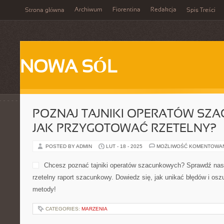
Archiwum
Fiorentina
Redakcja
Strona główna
Spis Treści
NOWA SÓL
POZNAJ TAJNIKI OPERATÓW SZ
JAK PRZYGOTOWAĆ RZETELNY?
POSTED BY ADMIN
LUT - 18 - 2025
MOŻLIWOŚĆ KOMENTOWA
Chcesz poznać tajniki operatów szacunkowych? Sprawdź nas
rzetelny raport szacunkowy. Dowiedz się, jak unikać błędów i os
metody!
CATEGORIES:
MARZENIA