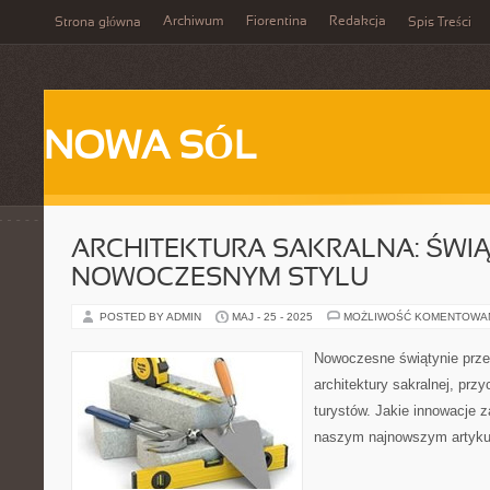
Archiwum
Fiorentina
Redakcja
Strona główna
Spis Treści
NOWA SÓL
ARCHITEKTURA SAKRALNA: ŚWIĄ
NOWOCZESNYM STYLU
POSTED BY ADMIN
MAJ - 25 - 2025
MOŻLIWOŚĆ KOMENTOWA
Nowoczesne świątynie prze
architektury sakralnej, prz
turystów. Jakie innowacje
naszym najnowszym artyku