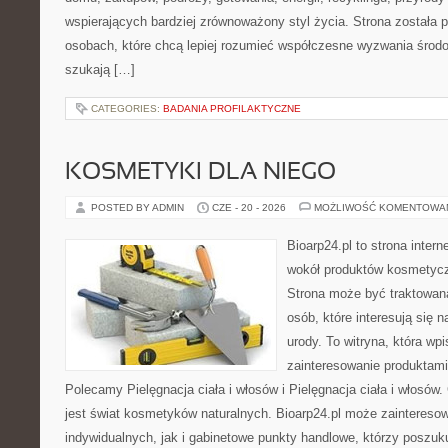
wspierających bardziej zrównoważony styl życia. Strona została
osobach, które chcą lepiej rozumieć współczesne wyzwania środ
szukają […]
CATEGORIES:
BADANIA PROFILAKTYCZNE
KOSMETYKI DLA NIEGO
POSTED BY ADMIN
CZE - 20 - 2026
MOŻLIWOŚĆ KOMENTOWA
Bioarp24.pl to strona intern
wokół produktów kosmetycz
Strona może być traktowana
osób, które interesują się 
urody. To witryna, która wp
zainteresowanie produktami
Polecamy Pielęgnacja ciała i włosów i Pielęgnacja ciała i włos
jest świat kosmetyków naturalnych. Bioarp24.pl może zaintereso
indywidualnych, jak i gabinetowe punkty handlowe, którzy poszuk