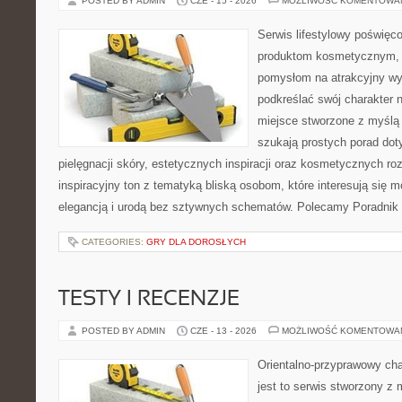
POSTED BY ADMIN
CZE - 15 - 2026
MOŻLIWOŚĆ KOMENTOWA
Serwis lifestylowy poświęcon
produktom kosmetycznym, u
pomysłom na atrakcyjny wyg
podkreślać swój charakter n
miejsce stworzone z myślą 
szukają prostych porad dot
pielęgnacji skóry, estetycznych inspiracji oraz kosmetycznych ro
inspiracyjny ton z tematyką bliską osobom, które interesują się m
elegancją i urodą bez sztywnych schematów. Polecamy Poradnik 
CATEGORIES:
GRY DLA DOROSŁYCH
TESTY I RECENZJE
POSTED BY ADMIN
CZE - 13 - 2026
MOŻLIWOŚĆ KOMENTOWA
Orientalno-przyprawowy char
jest to serwis stworzony z 