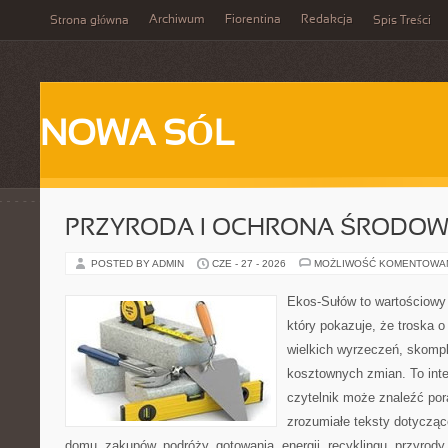
Archiwum
Fiorentina
Redakcja
Strona główna
Spis Treści
NOWA SÓL
PRZYRODA I OCHRONA ŚRODOW
POSTED BY ADMIN
CZE - 27 - 2026
MOŻLIWOŚĆ KOMENTOWA
Ekos-Sułów to wartościowy 
który pokazuje, że troska 
wielkich wyrzeczeń, skompl
kosztownych zmian. To int
czytelnik może znaleźć por
zrozumiałe teksty dotyczą
domu, zakupów, podróży, gotowania, energii, recyklingu, przyrod