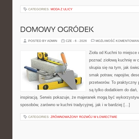
CATEGORIES:
MODA Z ULICY
DOMOWY OGRÓDEK
POSTED BY ADMIN
CZE - 6 - 2026
MOŻLIWOŚĆ KOMENTOWAN
Zioła od Kuchni to miejsce d
poznać ziołową kuchnię w 
skupia się na tym, jak świe
smak potraw, napojów, des
przetworów. To praktyczny p
są tylko dodatkiem do dań, 
inspiracją. Serwis pokazuje, że majeranek mogą być wykorzysty
sposobów, zarówno w kuchni tradycyjnej, jak i w bardziej […]
CATEGORIES:
ZRÓWNOWAŻONY ROZWÓJ W ŁOWIECTWIE