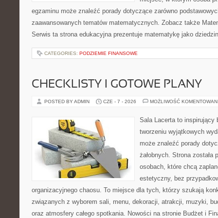
egzaminu może znaleźć porady dotyczące zarówno podstawowych z
zaawansowanych tematów matematycznych. Zobacz także Matem
Serwis ta strona edukacyjna prezentuje matematykę jako dziedzin
CATEGORIES:
PODZIEMIE FINANSOWE
CHECKLISTY I GOTOWE PLANY
POSTED BY ADMIN
CZE - 7 - 2026
MOŻLIWOŚĆ KOMENTOWAN
Sala Lacerta to inspirujący
tworzeniu wyjątkowych wyda
może znaleźć porady dotyc
żałobnych. Strona została 
osobach, które chcą zapla
estetyczny, bez przypadkow
organizacyjnego chaosu. To miejsce dla tych, którzy szukają kon
związanych z wyborem sali, menu, dekoracji, atrakcji, muzyki, b
oraz atmosfery całego spotkania. Nowości na stronie Budżet i Fin