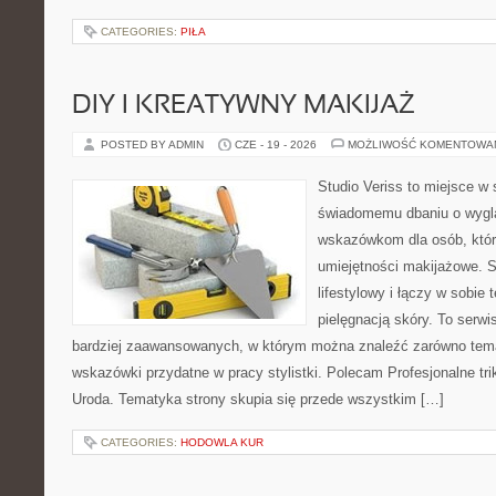
CATEGORIES:
PIŁA
DIY I KREATYWNY MAKIJAŻ
POSTED BY ADMIN
CZE - 19 - 2026
MOŻLIWOŚĆ KOMENTOWA
Studio Veriss to miejsce w
świadomemu dbaniu o wygl
wskazówkom dla osób, któr
umiejętności makijażowe. S
lifestylowy i łączy w sobie
pielęgnacją skóry. To serwi
bardziej zaawansowanych, w którym można znaleźć zarówno temat
wskazówki przydatne w pracy stylistki. Polecam Profesjonalne tri
Uroda. Tematyka strony skupia się przede wszystkim […]
CATEGORIES:
HODOWLA KUR