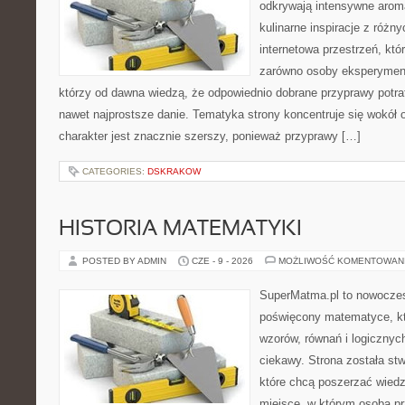
odkrywają intensywne aroma
kulinarne inspiracje z różny
internetowa przestrzeń, kt
zarówno osoby eksperymentu
którzy od dawna wiedzą, że odpowiednio dobrane przyprawy potraf
nawet najprostsze danie. Tematyka strony koncentruje się wokół or
charakter jest znacznie szerszy, ponieważ przyprawy […]
CATEGORIES:
DSKRAKOW
HISTORIA MATEMATYKI
POSTED BY ADMIN
CZE - 9 - 2026
MOŻLIWOŚĆ KOMENTOWAN
SuperMatma.pl to nowoczes
poświęcony matematyce, któ
wzorów, równań i logicznyc
ciekawy. Strona została st
które chcą poszerzać wied
miejsce, w którym osoba pr