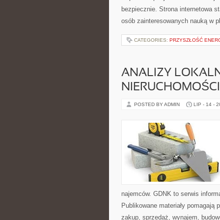
bezpiecznie. Strona internetowa s
osób zainteresowanych nauką w p
CATEGORIES:
PRZYSZŁOŚĆ ENERG
ANALIZY LOKAL
NIERUCHOMOŚCI
POSTED BY ADMIN
LIP - 14 - 
najemców. GDNK to serwis inform
Publikowane materiały pomagają 
zakup, sprzedaż, wynajem, budowę