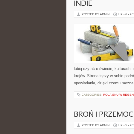
INDIE
POSTED BY ADMIN
LIP - 6 - 2
lubią czytać o świecie, kulturach, 
krajów. Strona łączy w sobie pod
opowiadania, dzięki czemu można
CATEGORIES:
ROLA SNU W REGEN
BROŃ I PRZEMOC
POSTED BY ADMIN
LIP - 5 - 2