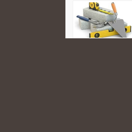
prezentuje temat w sposób inform
działalnością zorganizowanych gru
arenie międzynarodowej. Polecam
opisuje najważniejsze zagadnienia
CATEGORIES:
SARATÓW