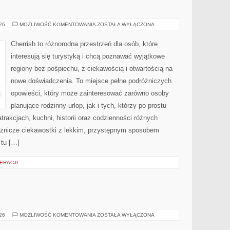
INDIE
026
MOŻLIWOŚĆ KOMENTOWANIA
ZOSTAŁA WYŁĄCZONA
Cherrish to różnorodna przestrzeń dla osób, które
interesują się turystyką i chcą poznawać wyjątkowe
regiony bez pośpiechu, z ciekawością i otwartością na
nowe doświadczenia. To miejsce pełne podróżniczych
opowieści, który może zainteresować zarówno osoby
planujące rodzinny urlop, jak i tych, którzy po prostu
atrakcjach, kuchni, historii oraz codzienności różnych
różnicze ciekawostki z lekkim, przystępnym sposobem
 tu […]
ERACJI
BROŃ
026
MOŻLIWOŚĆ KOMENTOWANIA
ZOSTAŁA WYŁĄCZONA
I
PRZEMOC