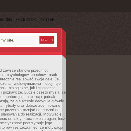
SCRIBE
FACEBOOK
TWITTER
d zawsze stanowi przedmiot
ania psychologów, coachów i osób
tecznie realizować swoje cele. Jej
złożona i wielowymiarowa – obejmuje
niki biologiczne, jak i społeczne,
 i poznawcze. Ludzie często myślą, że
ementem jest inspiracja, jednak
zują, że o sukcesie decyduje głównie
, rytuały oraz dobrze zdefiniowane
ne pozwalają przejść od marzeń do
d planowania do realizacji. Motywację
ać do iskry, która rozpala ogień, lecz
tematyczność podtrzymuje jego
arto również zrozumieć, że motywacja