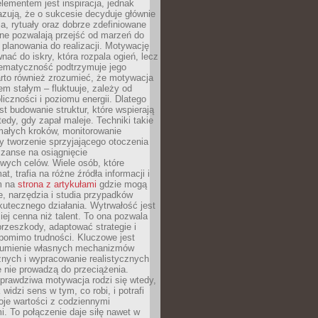
ementem jest inspiracja, jednak
zują, że o sukcesie decyduje głównie
, rytuały oraz dobrze zdefiniowane
ne pozwalają przejść od marzeń do
d planowania do realizacji. Motywację
ać do iskry, która rozpala ogień, lecz
tematyczność podtrzymuje jego
arto również zrozumieć, że motywacja
nem stałym – fluktuuje, zależy od
oliczności i poziomu energii. Dlatego
st budowanie struktur, które wspierają
edy, gdy zapał maleje. Techniki takie
małych kroków, monitorowanie
 tworzenie sprzyjającego otoczenia
zanse na osiągnięcie
wych celów. Wiele osób, które
at, trafia na różne źródła informacji i
ym na
strona z artykułami
gdzie mogą
e, narzędzia i studia przypadków
utecznego działania. Wytrwałość jest
iej cenna niż talent. To ona pozwala
rzeszkody, adaptować strategie i
 pomimo trudności. Kluczowe jest
zumienie własnych mechanizmów
znych i wypracowanie realistycznych
e nie prowadzą do przeciążenia.
prawdziwa motywacja rodzi się wtedy,
widzi sens w tym, co robi, i potrafi
oje wartości z codziennymi
. To połączenie daje siłę nawet w