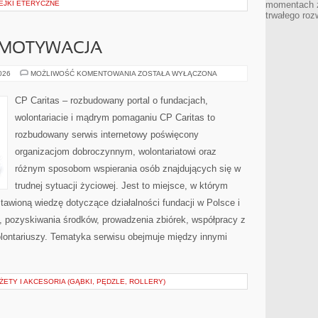
EJKI ETERYCZNE
momentach z
trwałego roz
 MOTYWACJA
KOORDYNACJA
2026
MOŻLIWOŚĆ KOMENTOWANIA
ZOSTAŁA WYŁĄCZONA
I
MOTYWACJA
CP Caritas – rozbudowany portal o fundacjach,
wolontariacie i mądrym pomaganiu CP Caritas to
rozbudowany serwis internetowy poświęcony
organizacjom dobroczynnym, wolontariatowi oraz
różnym sposobom wspierania osób znajdujących się w
trudnej sytuacji życiowej. Jest to miejsce, w którym
awioną wiedzę dotyczące działalności fundacji w Polsce i
, pozyskiwania środków, prowadzenia zbiórek, współpracy z
ontariuszy. Tematyka serwisu obejmuje między innymi
TY I AKCESORIA (GĄBKI, PĘDZLE, ROLLERY)