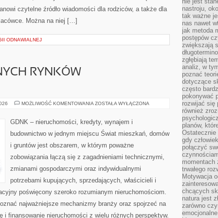
nie jest sta
nastroju, ok
tanowi czytelne źródło wiadomości dla rodziców, a także dla
tak ważne je
lacówce. Można na niej […]
nas nawet wt
jak metoda 
postępów czy
II ODNAWIALNEJ
zwiększają s
długotermino
zgłębiają tem
analiz, w t
NYCH RYNKÓW
poznać teori
dotyczące sk
często bardz
pokonywać p
rozwijać się
ANALIZY
2026
MOŻLIWOŚĆ KOMENTOWANIA
ZOSTAŁA WYŁĄCZONA
LOKALNYCH
również zro
RYNKÓW
psychologic
NIERUCHOMOŚCI
GDNK – nieruchomości, kredyty, wynajem i
planów, któr
Ostatecznie 
budownictwo w jednym miejscu Świat mieszkań, domów
gdy człowiek 
i gruntów jest obszarem, w którym poważne
połączyć sw
czynnościami
zobowiązania łączą się z zagadnieniami technicznymi,
momentach z
zmianami gospodarczymi oraz indywidualnymi
trwałego roz
Motywacja o
potrzebami kupujących, sprzedających, właścicieli i
zainteresow
chcących sku
acyjny poświęcony szeroko rozumianym nieruchomościom.
natura jest 
poznać najważniejsze mechanizmy branży oraz spojrzeć na
zarówno czyn
emocjonalne
 i finansowanie nieruchomości z wielu różnych perspektyw.