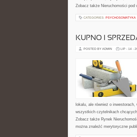
Zobacz także Nieruchomości pod
CATEGORIES:
PSYCHOSOMATYKA
KUPNO I SPRZE
POSTED BY ADMIN
LIP - 14 - 
lokalu, ale również o inwestorach
wszystkich czytelnikach chcących
Zobacz także Rynek Nieruchomośc
można znaleźć merytoryczne publ