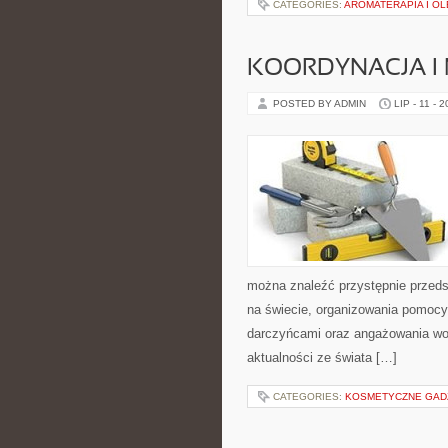
CATEGORIES:
AROMATERAPIA I OL
KOORDYNACJA I
POSTED BY ADMIN
LIP - 11 - 
można znaleźć przystępnie przedst
na świecie, organizowania pomocy
darczyńcami oraz angażowania wol
aktualności ze świata […]
CATEGORIES:
KOSMETYCZNE GADŻE