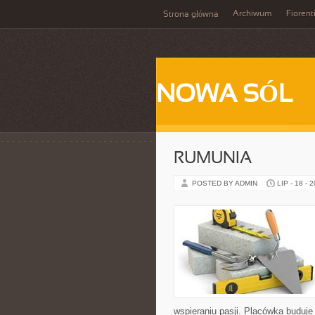
Archiwum
Fiorent
Strona główna
NOWA SÓL
RUMUNIA
POSTED BY ADMIN
LIP - 18 - 
wspieraniu pasji. Placówka buduj