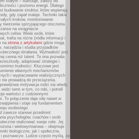
nem stałym – fluktuuje, zależy od
oliczności i poziomu energii. Dlatego
st budowanie struktur, które wspierają
edy, gdy zapał maleje. Techniki takie
małych kroków, monitorowanie
 tworzenie sprzyjającego otoczenia
zanse na osiągnięcie
wych celów. Wiele osób, które
at, trafia na różne źródła informacji i
ym na
strona z artykułami
gdzie mogą
e, narzędzia i studia przypadków
utecznego działania. Wytrwałość jest
iej cenna niż talent. To ona pozwala
rzeszkody, adaptować strategie i
 pomimo trudności. Kluczowe jest
zumienie własnych mechanizmów
znych i wypracowanie realistycznych
e nie prowadzą do przeciążenia.
prawdziwa motywacja rodzi się wtedy,
widzi sens w tym, co robi, i potrafi
oje wartości z codziennymi
. To połączenie daje siłę nawet w
wątpienia i staje się fundamentem
woju osobistego.
d zawsze stanowi przedmiot
ania psychologów, coachów i osób
tecznie realizować swoje cele. Jej
złożona i wielowymiarowa – obejmuje
niki biologiczne, jak i społeczne,
 i poznawcze. Ludzie często myślą, że