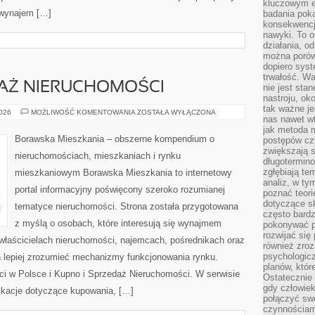
kluczowym el
 wynajem […]
badania poka
konsekwencja
nawyki. To o
działania, o
można porówn
dopiero sys
trwałość. W
DAŻ NIERUCHOMOŚCI
nie jest sta
nastroju, ok
tak ważne je
KUPNO
2026
MOŻLIWOŚĆ KOMENTOWANIA
ZOSTAŁA WYŁĄCZONA
nas nawet wt
I
SPRZEDAŻ
jak metoda 
NIERUCHOMOŚCI
Borawska Mieszkania – obszerne kompendium o
postępów czy
zwiększają s
nieruchomościach, mieszkaniach i rynku
długotermino
zgłębiają tem
mieszkaniowym Borawska Mieszkania to internetowy
analiz, w t
portal informacyjny poświęcony szeroko rozumianej
poznać teori
dotyczące sk
tematyce nieruchomości. Strona została przygotowana
często bardz
z myślą o osobach, które interesują się wynajmem
pokonywać p
rozwijać się
, właścicielach nieruchomości, najemcach, pośrednikach oraz
również zro
psychologic
 lepiej zrozumieć mechanizmy funkcjonowania rynku.
planów, któr
i w Polsce i Kupno i Sprzedaż Nieruchomości. W serwisie
Ostatecznie 
gdy człowiek 
ikacje dotyczące kupowania, […]
połączyć sw
czynnościami