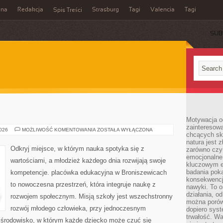
ina
Redakcja
Strasburg
Tagi
Valencia
Tagi
Spis Treści
SUB
Motywacja o
zainteresow
RUMUNIA
2026
MOŻLIWOŚĆ KOMENTOWANIA
ZOSTAŁA WYŁĄCZONA
chcących sku
natura jest 
Odkryj miejsce, w którym nauka spotyka się z
zarówno czyn
emocjonalne
wartościami, a młodzież każdego dnia rozwijają swoje
kluczowym el
badania poka
kompetencje. placówka edukacyjna w Broniszewicach
konsekwencja
to nowoczesna przestrzeń, która integruje naukę z
nawyki. To o
działania, o
rozwojem społecznym. Misją szkoły jest wszechstronny
można porówn
rozwój młodego człowieka, przy jednoczesnym
dopiero sys
trwałość. W
e środowisko, w którym każde dziecko może czuć się