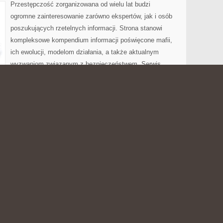
Przestępczość zorganizowana od wielu lat budzi
ogromne zainteresowanie zarówno ekspertów, jak i osób
poszukujących rzetelnych informacji. Strona stanowi
kompleksowe kompendium informacji poświęcone mafii,
ich ewolucji, modelom działania, a także aktualnym
wyzwaniom związanym z bezpieczeństwem. Serwis
acyjny, koncentrując się na omówieniu zjawisk związanych z
p przestępczych w kraju, państwach europejskich oraz na
 Nowoczesna Przestępczość i Broń i Przemoc. Portal
 […]