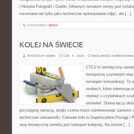
i Historia Fotografii i Grafiki. Głównym tematem strony jest sztu
rozumiana nie tylko jako techniczne wykonywanie zdjęć, ale […]
CATEGORIES:
MODA
KOLEJ NA ŚWIECIE
POSTED BY ADMIN
CZE - 5 - 2026
MOŻLIWOŚĆ KOMENTOWAN
CTCU to tematyczny serwis,
transporcie szynowym oraz
rozwojem komunikacji. To w
osobach, które interesują s
również o czytelnikach szu
omówień. Strona łączy dośw
przystępną narracją, dzięki czemu może zainteresować zarówno c
techniczne ciekawostki. Ciekawe linki to Superszybkie Pociągi i
osią tematyczną serwisu jest transport kolejowy. Na stronie […]