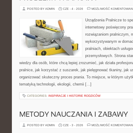
POSTED BY ADMIN
CZE - 4 - 2026
MOŻLIWOŚĆ KOMENTOWAN
Urządzenia Pralnicze to spe
internetowy poświęcony pr
rozwiązaniom pralniczym,
wykorzystywanym w domach,
pralniach, obiektach usług
przemysłowych. Strona sta
wiedzy dla osób, które chcą lepiej zrozumieć, jak działa profesjon
pralnice, jak korzystać z suszarek, jak pielęgnować tkaniny, jak 
organizować skuteczny proces prania. To miejsce, w którym użytk
tematyką technologii, ekologii, chemii […]
CATEGORIES:
INSPIRACJE I HISTORIE RODZICÓW
METODY NAUCZANIA I ZABAWY
POSTED BY ADMIN
CZE - 3 - 2026
MOŻLIWOŚĆ KOMENTOWAN