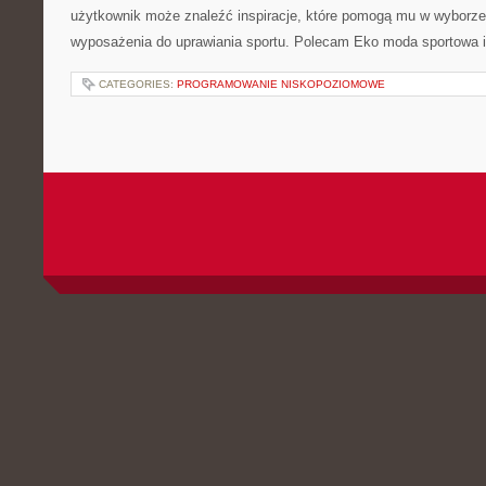
użytkownik może znaleźć inspiracje, które pomogą mu w wyborz
wyposażenia do uprawiania sportu. Polecam Eko moda sportowa i
CATEGORIES:
PROGRAMOWANIE NISKOPOZIOMOWE