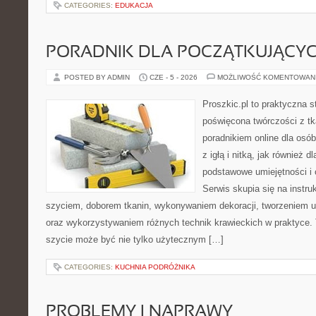
CATEGORIES:
EDUKACJA
PORADNIK DLA POCZĄTKUJĄCY
POSTED BY ADMIN
CZE - 5 - 2026
MOŻLIWOŚĆ KOMENTOWAN
Proszkic.pl to praktyczna s
poświęcona twórczości z tk
poradnikiem online dla osó
z igłą i nitką, jak również d
podstawowe umiejętności i 
Serwis skupia się na instr
szyciem, doborem tkanin, wykonywaniem dekoracji, tworzeniem 
oraz wykorzystywaniem różnych technik krawieckich w praktyce. T
szycie może być nie tylko użytecznym […]
CATEGORIES:
KUCHNIA PODRÓŻNIKA
PROBLEMY I NAPRAWY