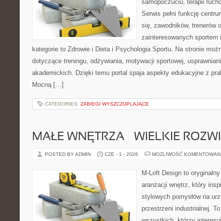
samopoczuciu, terapii ruch
Serwis pełni funkcję centr
się, zawodników, trenerów 
zainteresowanych sportem 
kategorie to Zdrowie i Dieta i Psychologia Sportu. Na stronie możn
dotyczące treningu, odżywiania, motywacji sportowej, usprawnia
akademickich. Dzięki temu portal spaja aspekty edukacyjne z p
Mocną […]
CATEGORIES:
ZABIEGI WYSZCZUPLAJĄCE
MAŁE WNĘTRZA – WIELKIE ROZW
POSTED BY ADMIN
CZE - 1 - 2026
MOŻLIWOŚĆ KOMENTOWAN
M-Loft Design to oryginaln
aranżacji wnętrz, który ins
stylowych pomysłów na urz
przestrzeni industrialnej. T
wszystkich, którzy interes