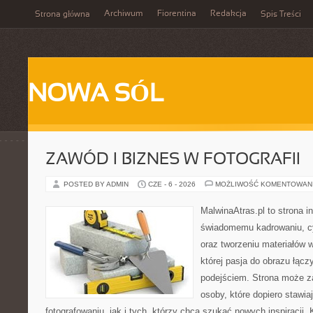
Archiwum
Fiorentina
Redakcja
Strona główna
Spis Treści
NOWA SÓL
ZAWÓD I BIZNES W FOTOGRAFII
POSTED BY ADMIN
CZE - 6 - 2026
MOŻLIWOŚĆ KOMENTOWAN
MalwinaAtras.pl to strona 
świadomemu kadrowaniu, c
oraz tworzeniu materiałów w
której pasja do obrazu łąc
podejściem. Strona może z
osoby, które dopiero stawia
fotografowaniu, jak i tych, którzy chcą szukać nowych inspiracji. 