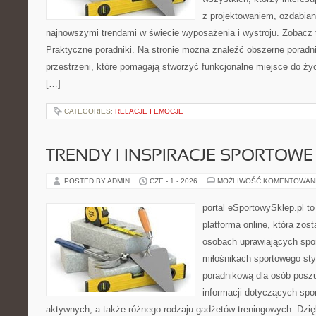
z projektowaniem, ozdabian
najnowszymi trendami w świecie wyposażenia i wystroju. Zobacz ta
Praktyczne poradniki. Na stronie można znaleźć obszerne porad
przestrzeni, które pomagają stworzyć funkcjonalne miejsce do ży
[…]
CATEGORIES:
RELACJE I EMOCJE
TRENDY I INSPIRACJE SPORTOWE
POSTED BY ADMIN
CZE - 1 - 2026
MOŻLIWOŚĆ KOMENTOWAN
portal eSportowySklep.pl to
platforma online, która zos
osobach uprawiających spor
miłośnikach sportowego styl
poradnikową dla osób pos
informacji dotyczących spor
aktywnych, a także różnego rodzaju gadżetów treningowych. Dzięk