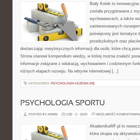
Biały Kotek to innowacyjna 
została przygotowana z myś
wychowawcach, a także ws
zainteresowanych rozwojem
poświęcony jest tematyce 
przedszkolnych oraz placó
dostarczając merytorycznych informacji dla osób, które chcą po
Strona stanowi kompendium wiedzy, w której można znaleźć porady
informacje związane z edukacją, wychowaniem i codziennym fun
różnych etapach rozwoju. Na witrynie internetowej […]
CATEGORIES:
PSYCHOLOGIA UCZENIA SIĘ
PSYCHOLOGIA SPORTU
POSTED BY ADMIN
CZE - 2 - 2026
MOŻLIWOŚĆ KOMENTOWAN
AkademikaWF.pl to nowocz
która skupia się aktywności