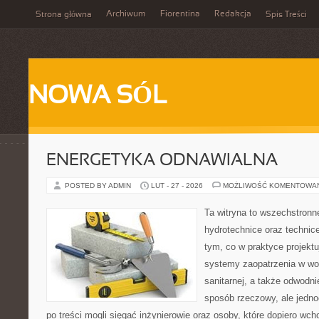
Archiwum
Fiorentina
Redakcja
Strona główna
Spis Treści
NOWA SÓL
ENERGETYKA ODNAWIALNA
POSTED BY ADMIN
LUT - 27 - 2026
MOŻLIWOŚĆ KOMENTOWA
Ta witryna to wszechstronn
hydrotechnice oraz technice
tym, co w praktyce projektu
systemy zaopatrzenia w wod
sanitarnej, a także odwodni
sposób rzeczowy, ale jedno
po treści mogli sięgać inżynierowie oraz osoby, które dopiero wc