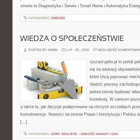
stronie to Diagnostyka i Serwis i Smart Home i Automatyka Ener
CATEGORIES:
GNIEZNO
WIEDZA O SPOŁECZEŃSTWIE
POSTED BY ADMIN
LUT - 25 - 2026
MOŻLIWOŚĆ KOMENTOWA
ryszard-galla.pl to portal p
się na edukacji obywatelski
które chcą pojmować mecha
śledzić procesy zachodząc
jednocześnie budować własn
konteksty. W centrum pozos
a także to, jak decyzje podejmowane na różnych szczeblach prze
konsekwencje. Nowości na stronie Prawo i konstytucja i Polska sc
[…]
CATEGORIES:
GÓRY SKALISTE – DZIKOŚĆ KANADY I USA