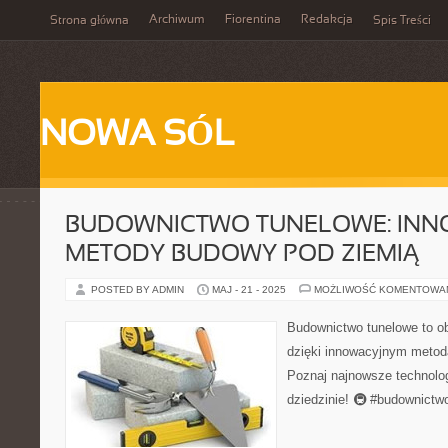
Archiwum
Fiorentina
Redakcja
Strona główna
Spis Treści
NOWA SÓL
BUDOWNICTWO TUNELOWE: INN
METODY BUDOWY POD ZIEMIĄ
POSTED BY ADMIN
MAJ - 21 - 2025
MOŻLIWOŚĆ KOMENTOWA
Budownictwo tunelowe to ob
dzięki innowacyjnym metod
Poznaj najnowsze technolo
dziedzinie! 🚇 #budownictw