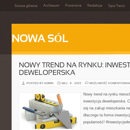
Archiwum
Fiorentina
Redakcja
Strona główna
Spis Treści
NOWA SÓL
NOWY TREND NA RYNKU: INWES
DEWELOPERSKA
POSTED BY ADMIN
MAJ - 8 - 2025
MOŻLIWOŚĆ KOMENTOWAN
Nowy trend na rynku nieruc
inwestycja deweloperska. C
się na zakup mieszkania n
dlaczego ta forma inwestyc
popularność! #inwestycjed