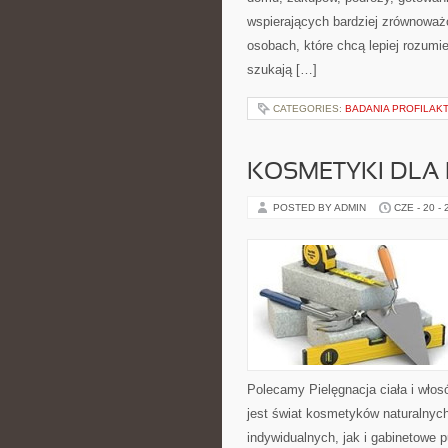
wspierających bardziej zrównoważo
osobach, które chcą lepiej rozum
szukają […]
CATEGORIES:
BADANIA PROFILAK
KOSMETYKI DLA 
POSTED BY ADMIN
CZE - 20 -
Polecamy Pielęgnacja ciała i włos
jest świat kosmetyków naturalnyc
indywidualnych, jak i gabinetowe 