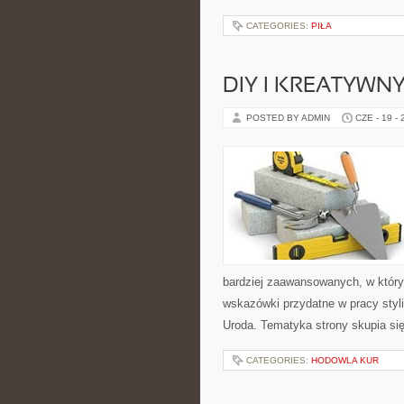
CATEGORIES:
PIŁA
DIY I KREATYWN
POSTED BY ADMIN
CZE - 19 -
bardziej zaawansowanych, w który
wskazówki przydatne w pracy styli
Uroda. Tematyka strony skupia si
CATEGORIES:
HODOWLA KUR