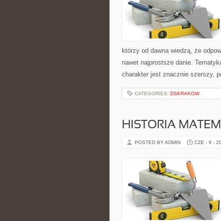
którzy od dawna wiedzą, że odpowi
nawet najprostsze danie. Tematyka 
charakter jest znacznie szerszy, 
CATEGORIES:
DSKRAKOW
HISTORIA MATEM
POSTED BY ADMIN
CZE - 9 - 2