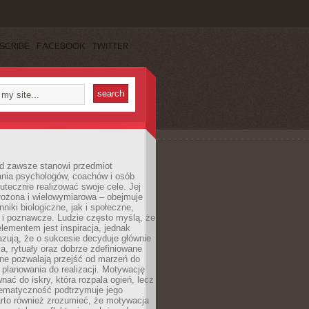
SCRIBE
FACEBOOK
TWITTER
d zawsze stanowi przedmiot
ania psychologów, coachów i osób
tecznie realizować swoje cele. Jej
złożona i wielowymiarowa – obejmuje
niki biologiczne, jak i społeczne,
 i poznawcze. Ludzie często myślą, że
ementem jest inspiracja, jednak
zują, że o sukcesie decyduje głównie
, rytuały oraz dobrze zdefiniowane
ne pozwalają przejść od marzeń do
d planowania do realizacji. Motywację
ać do iskry, która rozpala ogień, lecz
tematyczność podtrzymuje jego
arto również zrozumieć, że motywacja