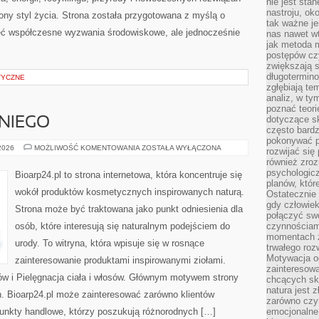
nie jest sta
nastroju, ok
ny styl życia. Strona została przygotowana z myślą o
tak ważne je
ieć współczesne wyzwania środowiskowe, ale jednocześnie
nas nawet wt
jak metoda 
postępów czy
zwiększają s
długotermino
TYCZNE
zgłębiają tem
analiz, w t
poznać teori
dotyczące sk
NIEGO
często bardz
pokonywać p
KOSMETYKI
 2026
MOŻLIWOŚĆ KOMENTOWANIA
ZOSTAŁA WYŁĄCZONA
rozwijać się
DLA
również zro
NIEGO
psychologic
Bioarp24.pl to strona internetowa, która koncentruje się
planów, któr
wokół produktów kosmetycznych inspirowanych naturą.
Ostatecznie 
gdy człowiek 
Strona może być traktowana jako punkt odniesienia dla
połączyć sw
osób, które interesują się naturalnym podejściem do
czynnościami
momentach z
urody. To witryna, która wpisuje się w rosnące
trwałego roz
Motywacja o
zainteresowanie produktami inspirowanymi ziołami.
zainteresow
ów i Pielęgnacja ciała i włosów. Głównym motywem strony
chcących sku
natura jest 
h. Bioarp24.pl może zainteresować zarówno klientów
zarówno czyn
punkty handlowe, którzy poszukują różnorodnych […]
emocjonalne