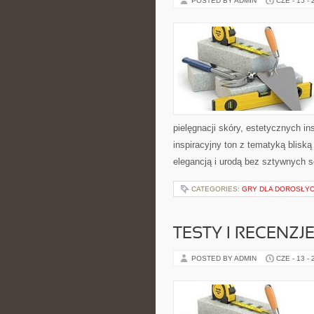
POSTED BY ADMIN
CZE - 15 -
pielęgnacji skóry, estetycznych i
inspiracyjny ton z tematyką bliską
elegancją i urodą bez sztywnych 
CATEGORIES:
GRY DLA DOROSŁY
TESTY I RECENZJ
POSTED BY ADMIN
CZE - 13 -