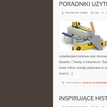
PORADNIKI UŻY
POSTED BY ADMIN
CZE - 17 -
cyberbezpieczeństwa oraz domowy
Nowinki i Trendy w Internecie i Ś
świat online zostaje pokazana w sp
może […]
CATEGORIES:
EDUKACJA DOMOWA 
INSPIRUJĄCE HI