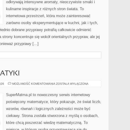
odkrywają intensywne aromaty, nieoczywiste smaki i
kulinarne inspiracje z różnych stron świata. To
internetowa przestrzeń, która może zainteresować
zarówno osoby eksperymentujące w kuchni, jak i tych,
ednio dobrane przyprawy potrafią całkowicie odmienić
strony koncentruje się wokół orientalnych przypraw, ale jej
ponieważ przyprawy […]
ATYKI
HISTORIA
026
MOŻLIWOŚĆ KOMENTOWANIA
ZOSTAŁA WYŁĄCZONA
MATEMATYKI
SuperMatma.pl to nowoczesny serwis internetowy
poświęcony matematyce, który pokazuje, że świat liczb,
wzorów, równań i logicznych zależności może być
ciekawy. Strona została stworzona z myślą o osobach,
które chcą poszerzać wiedzę matematyczną. To
miejsce, w którym osoba przygotowująca się do