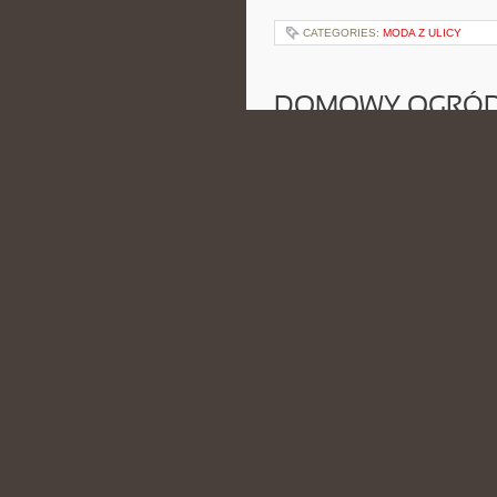
CATEGORIES:
MODA Z ULICY
DOMOWY OGRÓ
POSTED BY ADMIN
CZE - 6 - 2
inspiracją. Serwis pokazuje, że 
sposobów, zarówno w kuchni tradycy
CATEGORIES:
ZRÓWNOWAŻONY RO