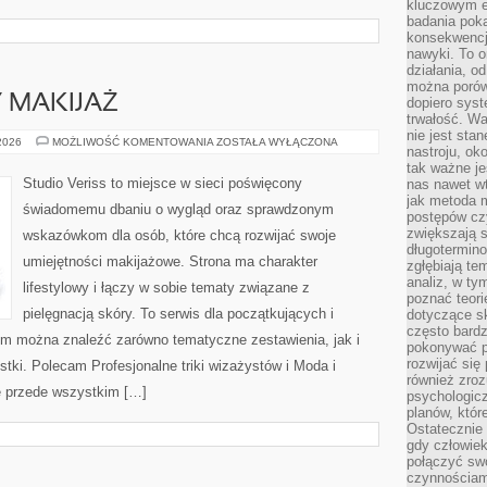
kluczowym el
badania poka
konsekwencja
nawyki. To o
działania, o
można porówn
Y MAKIJAŻ
dopiero sys
trwałość. W
nie jest sta
DIY
 2026
MOŻLIWOŚĆ KOMENTOWANIA
ZOSTAŁA WYŁĄCZONA
nastroju, ok
I
KREATYWNY
tak ważne je
MAKIJAŻ
Studio Veriss to miejsce w sieci poświęcony
nas nawet wt
jak metoda 
świadomemu dbaniu o wygląd oraz sprawdzonym
postępów czy
zwiększają s
wskazówkom dla osób, które chcą rozwijać swoje
długotermino
umiejętności makijażowe. Strona ma charakter
zgłębiają tem
analiz, w t
lifestylowy i łączy w sobie tematy związane z
poznać teori
pielęgnacją skóry. To serwis dla początkujących i
dotyczące sk
często bardz
m można znaleźć zarówno tematyczne zestawienia, jak i
pokonywać p
rozwijać się
stki. Polecam Profesjonalne triki wizażystów i Moda i
również zro
ę przede wszystkim […]
psychologic
planów, któr
Ostatecznie 
gdy człowiek 
połączyć sw
czynnościami