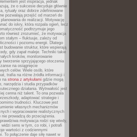
ementem jest inspiracja, jednak
zują, że o sukcesie decyduje głównie
, rytuały oraz dobrze zdefiniowane
ne pozwalają przejść od marzeń do
d planowania do realizacji. Motywację
ać do iskry, która rozpala ogień, lecz
tematyczność podtrzymuje jego
arto również zrozumieć, że motywacja
nem stałym – fluktuuje, zależy od
oliczności i poziomu energii. Dlatego
st budowanie struktur, które wspierają
edy, gdy zapał maleje. Techniki takie
małych kroków, monitorowanie
 tworzenie sprzyjającego otoczenia
zanse na osiągnięcie
wych celów. Wiele osób, które
at, trafia na różne źródła informacji i
ym na
strona z artykułami
gdzie mogą
e, narzędzia i studia przypadków
utecznego działania. Wytrwałość jest
iej cenna niż talent. To ona pozwala
rzeszkody, adaptować strategie i
 pomimo trudności. Kluczowe jest
zumienie własnych mechanizmów
znych i wypracowanie realistycznych
e nie prowadzą do przeciążenia.
prawdziwa motywacja rodzi się wtedy,
widzi sens w tym, co robi, i potrafi
oje wartości z codziennymi
. To połączenie daje siłę nawet w