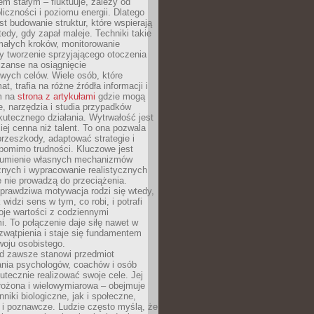
nem stałym – fluktuuje, zależy od
oliczności i poziomu energii. Dlatego
st budowanie struktur, które wspierają
edy, gdy zapał maleje. Techniki takie
małych kroków, monitorowanie
 tworzenie sprzyjającego otoczenia
zanse na osiągnięcie
wych celów. Wiele osób, które
at, trafia na różne źródła informacji i
ym na
strona z artykułami
gdzie mogą
e, narzędzia i studia przypadków
utecznego działania. Wytrwałość jest
iej cenna niż talent. To ona pozwala
rzeszkody, adaptować strategie i
 pomimo trudności. Kluczowe jest
zumienie własnych mechanizmów
znych i wypracowanie realistycznych
e nie prowadzą do przeciążenia.
prawdziwa motywacja rodzi się wtedy,
widzi sens w tym, co robi, i potrafi
oje wartości z codziennymi
. To połączenie daje siłę nawet w
wątpienia i staje się fundamentem
woju osobistego.
d zawsze stanowi przedmiot
ania psychologów, coachów i osób
tecznie realizować swoje cele. Jej
złożona i wielowymiarowa – obejmuje
niki biologiczne, jak i społeczne,
 i poznawcze. Ludzie często myślą, że