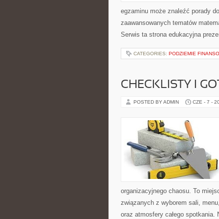
egzaminu może znaleźć porady dot
zaawansowanych tematów matemat
Serwis ta strona edukacyjna preze
CATEGORIES:
PODZIEMIE FINANS
CHECKLISTY I G
POSTED BY ADMIN
CZE - 7 - 2
organizacyjnego chaosu. To miejsc
związanych z wyborem sali, menu, 
oraz atmosfery całego spotkania. 