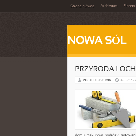
Archiwum
Fiorent
Strona główna
NOWA SÓL
PRZYRODA I OC
POSTED BY ADMIN
CZE - 27 -
domu, zakupów, podróży, gotowania