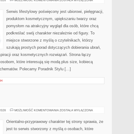
 2026
MOŻLIWOŚĆ KOMENTOWANIA
ZOSTAŁA WYŁĄCZONA
HISTORIE
I
METAMORFOZY
Serwis lifestylowy poświęcony jest ubiorowi, pielęgnacji,
produktom kosmetycznym, upiększaniu twarzy oraz
pomysłom na atrakcyjny wygląd dla osób, które chcą
podkreślać swój charakter niezależnie od figury. To
miejsce stworzone z myślą o czytelnikach, którzy
szukają prostych porad dotyczących dobierania ubrań,
nspiracji oraz kosmetycznych rozwiązań. Strona łączy
 osobom, które interesują się modą plus size, kobiecą
schematów. Polecamy Poradnik Stylu […]
CH
E
TESTY
 2026
MOŻLIWOŚĆ KOMENTOWANIA
ZOSTAŁA WYŁĄCZONA
I
RECENZJE
Orientalno-przyprawowy charakter tej strony sprawia, że
jest to serwis stworzony z myślą o osobach, które