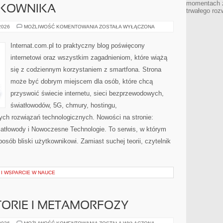
momentach z
TKOWNIKA
trwałego roz
PORADNIKI
 2026
MOŻLIWOŚĆ KOMENTOWANIA
ZOSTAŁA WYŁĄCZONA
UŻYTKOWNIKA
Internat.com.pl to praktyczny blog poświęcony
internetowi oraz wszystkim zagadnieniom, które wiążą
się z codziennym korzystaniem z smartfona. Strona
może być dobrym miejscem dla osób, które chcą
przyswoić świecie internetu, sieci bezprzewodowych,
światłowodów, 5G, chmury, hostingu,
ch rozwiązań technologicznych. Nowości na stronie:
wiatłowody i Nowoczesne Technologie. To serwis, w którym
osób bliski użytkownikowi. Zamiast suchej teorii, czytelnik
I WSPARCIE W NAUCE
STORIE I METAMORFOZY
INSPIRUJĄCE