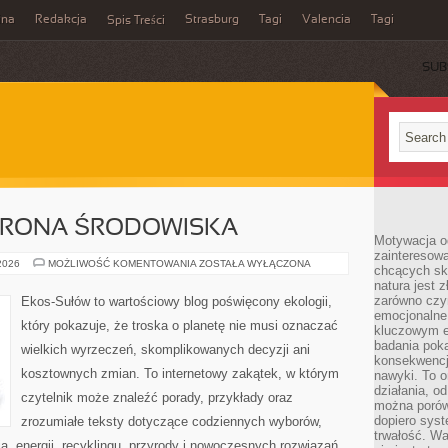
ina
Redakcja
Strasburg
Tagi
Valencia
Tagi
Spis Treści
SUB
HRONA ŚRODOWISKA
Motywacja o
zainteresow
PRZYRODA
 2026
MOŻLIWOŚĆ KOMENTOWANIA
ZOSTAŁA WYŁĄCZONA
chcących sku
I
natura jest 
OCHRONA
ŚRODOWISKA
zarówno czyn
Ekos-Sułów to wartościowy blog poświęcony ekologii,
emocjonalne
który pokazuje, że troska o planetę nie musi oznaczać
kluczowym el
badania poka
wielkich wyrzeczeń, skomplikowanych decyzji ani
konsekwencja
kosztownych zmian. To internetowy zakątek, w którym
nawyki. To o
działania, o
czytelnik może znaleźć porady, przykłady oraz
można porówn
dopiero sys
zrozumiałe teksty dotyczące codziennych wyborów,
trwałość. W
, energii, recyklingu, przyrody i nowoczesnych rozwiązań