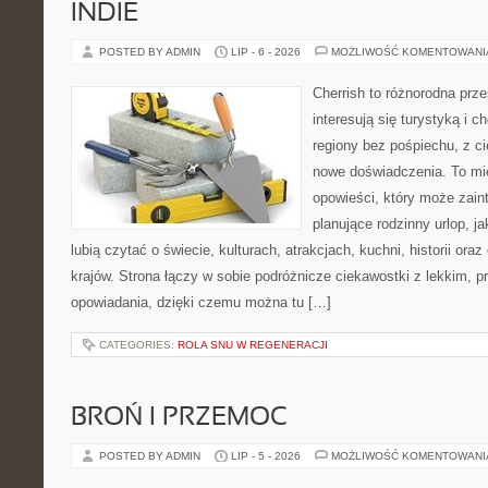
INDIE
POSTED BY ADMIN
LIP - 6 - 2026
MOŻLIWOŚĆ KOMENTOWAN
Cherrish to różnorodna prze
interesują się turystyką i
regiony bez pośpiechu, z ci
nowe doświadczenia. To mi
opowieści, który może zai
planujące rodzinny urlop, ja
lubią czytać o świecie, kulturach, atrakcjach, kuchni, historii ora
krajów. Strona łączy w sobie podróżnicze ciekawostki z lekkim,
opowiadania, dzięki czemu można tu […]
CATEGORIES:
ROLA SNU W REGENERACJI
BROŃ I PRZEMOC
POSTED BY ADMIN
LIP - 5 - 2026
MOŻLIWOŚĆ KOMENTOWAN