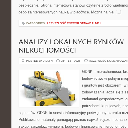
bezpiecznie. Strona internetowa stanowi czytelne źródło wiadomoś
osób zainteresowanych nauką w placówce. Można na niej […]
CATEGORIES:
PRZYSZŁOŚĆ ENERGII ODNAWIALNEJ
ANALIZY LOKALNYCH RYNKÓW
NIERUCHOMOŚCI
POSTED BY ADMIN
LIP - 14 - 2026
MOŻLIWOŚĆ KOMENTOWAN
GDNK – nieruchomości, kre
budownictwo w jednym mie
i gruntów jest obszarem, 
zobowiązania łączą się z z
zmianami gospodarczymi or
potrzebami kupujących, sprz
najemców. GDNK to serwis informacyjny poświęcony szeroko ro
Publikowane materiały pomagają poznać najważniejsze mechaniz
zakup, sprzedaż, wynajem, budowę i finansowanie nieruchomości 