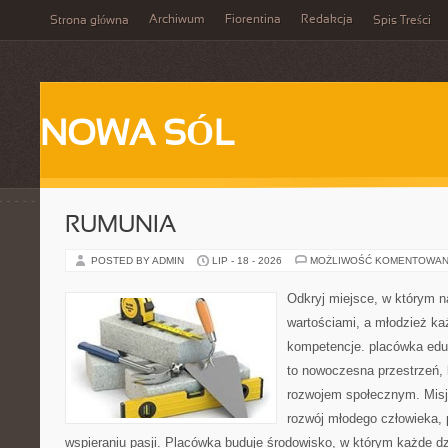
Archiwum
Fiorentina
Redakcja
Strona główna
Spis Treści
NOWA SÓL
RUMUNIA
POSTED BY ADMIN
LIP - 18 - 2026
MOŻLIWOŚĆ KOMENTOWAN
Odkryj miejsce, w którym n
wartościami, a młodzież ka
kompetencje. placówka edu
to nowoczesna przestrzeń, k
rozwojem społecznym. Misj
rozwój młodego człowieka,
wspieraniu pasji. Placówka buduje środowisko, w którym każde d