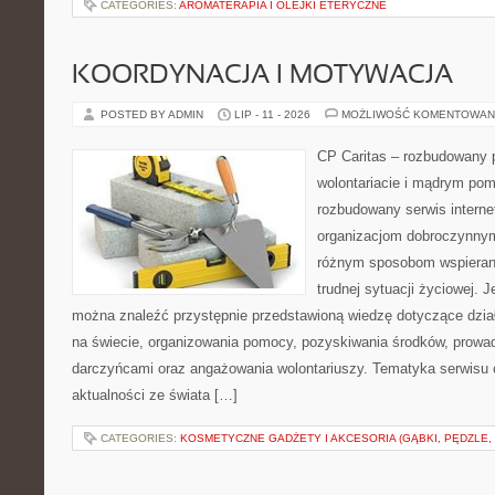
CATEGORIES:
AROMATERAPIA I OLEJKI ETERYCZNE
KOORDYNACJA I MOTYWACJA
POSTED BY ADMIN
LIP - 11 - 2026
MOŻLIWOŚĆ KOMENTOWAN
CP Caritas – rozbudowany p
wolontariacie i mądrym pom
rozbudowany serwis intern
organizacjom dobroczynnym,
różnym sposobom wspierani
trudnej sytuacji życiowej. 
można znaleźć przystępnie przedstawioną wiedzę dotyczące działa
na świecie, organizowania pomocy, pozyskiwania środków, prowad
darczyńcami oraz angażowania wolontariuszy. Tematyka serwisu 
aktualności ze świata […]
CATEGORIES:
KOSMETYCZNE GADŻETY I AKCESORIA (GĄBKI, PĘDZLE,