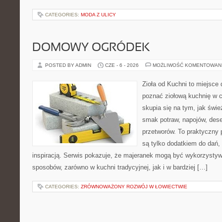
CATEGORIES:
MODA Z ULICY
DOMOWY OGRÓDEK
POSTED BY ADMIN
CZE - 6 - 2026
MOŻLIWOŚĆ KOMENTOWAN
Zioła od Kuchni to miejsce d
poznać ziołową kuchnię w 
skupia się na tym, jak świe
smak potraw, napojów, des
przetworów. To praktyczny p
są tylko dodatkiem do dań, 
inspiracją. Serwis pokazuje, że majeranek mogą być wykorzysty
sposobów, zarówno w kuchni tradycyjnej, jak i w bardziej […]
CATEGORIES:
ZRÓWNOWAŻONY ROZWÓJ W ŁOWIECTWIE