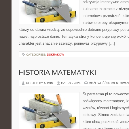
odkrywają intensywne aroma
kulinarne inspiracje z różny
internetowa przestrzeń, kt
zarówno osoby eksperymentu
którzy od dawna wiedzą, że odpowiednio dobrane przyprawy potraf
nawet najprostsze danie. Tematyka strony koncentruje się wokół or
charakter jest znacznie szerszy, ponieważ przyprawy […]
CATEGORIES:
DSKRAKOW
HISTORIA MATEMATYKI
POSTED BY ADMIN
CZE - 9 - 2026
MOŻLIWOŚĆ KOMENTOWAN
SuperMatma.pl to nowoczes
poświęcony matematyce, któ
wzorów, równań i logicznyc
ciekawy. Strona została st
które chcą poszerzać wied
miejsce, w którym osoba pr