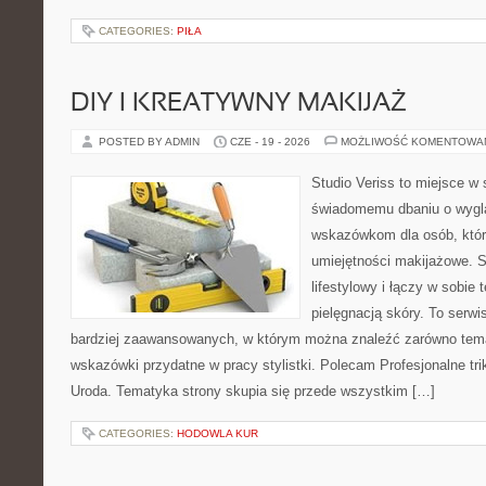
CATEGORIES:
PIŁA
DIY I KREATYWNY MAKIJAŻ
POSTED BY ADMIN
CZE - 19 - 2026
MOŻLIWOŚĆ KOMENTOWA
Studio Veriss to miejsce w
świadomemu dbaniu o wygl
wskazówkom dla osób, któr
umiejętności makijażowe. S
lifestylowy i łączy w sobie
pielęgnacją skóry. To serwi
bardziej zaawansowanych, w którym można znaleźć zarówno temat
wskazówki przydatne w pracy stylistki. Polecam Profesjonalne tri
Uroda. Tematyka strony skupia się przede wszystkim […]
CATEGORIES:
HODOWLA KUR