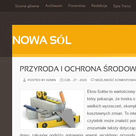
Archiwum
Fiorentina
Redakcja
Strona główna
Spis Treści
NOWA SÓL
PRZYRODA I OCHRONA ŚRODOW
POSTED BY ADMIN
CZE - 27 - 2026
MOŻLIWOŚĆ KOMENTOWA
Ekos-Sułów to wartościowy 
który pokazuje, że troska 
wielkich wyrzeczeń, skompl
kosztownych zmian. To int
czytelnik może znaleźć por
zrozumiałe teksty dotyczą
domu, zakupów, podróży, gotowania, energii, recyklingu, przyrod