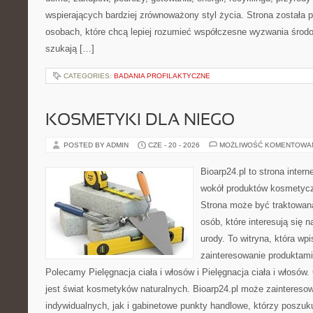
wspierających bardziej zrównoważony styl życia. Strona została
osobach, które chcą lepiej rozumieć współczesne wyzwania środ
szukają […]
CATEGORIES:
BADANIA PROFILAKTYCZNE
KOSMETYKI DLA NIEGO
POSTED BY ADMIN
CZE - 20 - 2026
MOŻLIWOŚĆ KOMENTOWA
Bioarp24.pl to strona intern
wokół produktów kosmetycz
Strona może być traktowana
osób, które interesują się 
urody. To witryna, która wp
zainteresowanie produktami
Polecamy Pielęgnacja ciała i włosów i Pielęgnacja ciała i włos
jest świat kosmetyków naturalnych. Bioarp24.pl może zaintereso
indywidualnych, jak i gabinetowe punkty handlowe, którzy poszuk