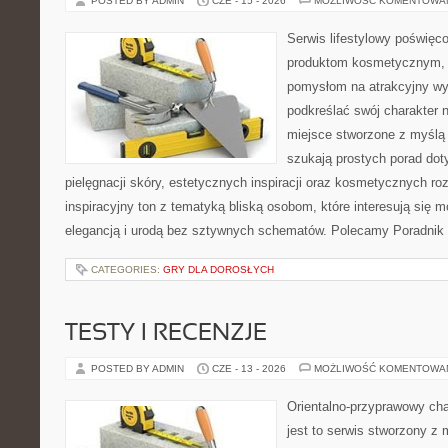
POSTED BY ADMIN
CZE - 15 - 2026
MOŻLIWOŚĆ KOMENTOWA
Serwis lifestylowy poświęcon
produktom kosmetycznym, u
pomysłom na atrakcyjny wyg
podkreślać swój charakter n
miejsce stworzone z myślą 
szukają prostych porad dot
pielęgnacji skóry, estetycznych inspiracji oraz kosmetycznych ro
inspiracyjny ton z tematyką bliską osobom, które interesują się m
elegancją i urodą bez sztywnych schematów. Polecamy Poradnik 
CATEGORIES:
GRY DLA DOROSŁYCH
TESTY I RECENZJE
POSTED BY ADMIN
CZE - 13 - 2026
MOŻLIWOŚĆ KOMENTOWA
Orientalno-przyprawowy char
jest to serwis stworzony z 