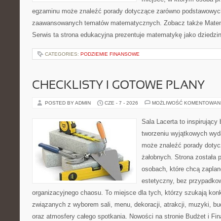
egzaminu może znaleźć porady dotyczące zarówno podstawowych z
zaawansowanych tematów matematycznych. Zobacz także Matem
Serwis ta strona edukacyjna prezentuje matematykę jako dziedzin
CATEGORIES:
PODZIEMIE FINANSOWE
CHECKLISTY I GOTOWE PLANY
POSTED BY ADMIN
CZE - 7 - 2026
MOŻLIWOŚĆ KOMENTOWAN
Sala Lacerta to inspirujący
tworzeniu wyjątkowych wyda
może znaleźć porady dotyc
żałobnych. Strona została 
osobach, które chcą zapla
estetyczny, bez przypadkow
organizacyjnego chaosu. To miejsce dla tych, którzy szukają kon
związanych z wyborem sali, menu, dekoracji, atrakcji, muzyki, b
oraz atmosfery całego spotkania. Nowości na stronie Budżet i Fin