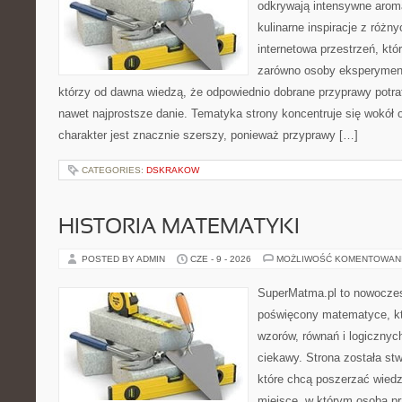
odkrywają intensywne aroma
kulinarne inspiracje z różny
internetowa przestrzeń, kt
zarówno osoby eksperymentu
którzy od dawna wiedzą, że odpowiednio dobrane przyprawy potraf
nawet najprostsze danie. Tematyka strony koncentruje się wokół or
charakter jest znacznie szerszy, ponieważ przyprawy […]
CATEGORIES:
DSKRAKOW
HISTORIA MATEMATYKI
POSTED BY ADMIN
CZE - 9 - 2026
MOŻLIWOŚĆ KOMENTOWAN
SuperMatma.pl to nowoczes
poświęcony matematyce, któ
wzorów, równań i logicznyc
ciekawy. Strona została st
które chcą poszerzać wied
miejsce, w którym osoba pr