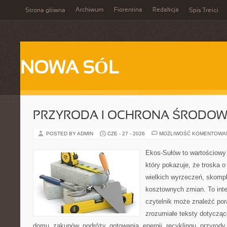
Archiwum
Fiorentina
Redakcja
Strona główna
Spis Treści
NOWA SÓL
PRZYRODA I OCHRONA ŚRODOW
POSTED BY ADMIN
CZE - 27 - 2026
MOŻLIWOŚĆ KOMENTOWA
Ekos-Sułów to wartościowy 
który pokazuje, że troska 
wielkich wyrzeczeń, skompl
kosztownych zmian. To int
czytelnik może znaleźć por
zrozumiałe teksty dotyczą
domu, zakupów, podróży, gotowania, energii, recyklingu, przyrod