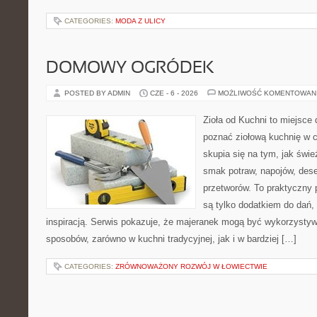
CATEGORIES:
MODA Z ULICY
DOMOWY OGRÓDEK
POSTED BY ADMIN
CZE - 6 - 2026
MOŻLIWOŚĆ KOMENTOWAN
Zioła od Kuchni to miejsce d
poznać ziołową kuchnię w 
skupia się na tym, jak świe
smak potraw, napojów, des
przetworów. To praktyczny p
są tylko dodatkiem do dań, 
inspiracją. Serwis pokazuje, że majeranek mogą być wykorzysty
sposobów, zarówno w kuchni tradycyjnej, jak i w bardziej […]
CATEGORIES:
ZRÓWNOWAŻONY ROZWÓJ W ŁOWIECTWIE