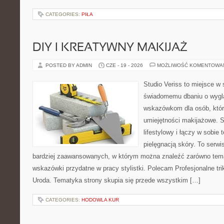
CATEGORIES:
PIŁA
DIY I KREATYWNY MAKIJAŻ
POSTED BY ADMIN
CZE - 19 - 2026
MOŻLIWOŚĆ KOMENTOWA
Studio Veriss to miejsce w
świadomemu dbaniu o wygl
wskazówkom dla osób, któr
umiejętności makijażowe. S
lifestylowy i łączy w sobie
pielęgnacją skóry. To serwi
bardziej zaawansowanych, w którym można znaleźć zarówno temat
wskazówki przydatne w pracy stylistki. Polecam Profesjonalne tri
Uroda. Tematyka strony skupia się przede wszystkim […]
CATEGORIES:
HODOWLA KUR