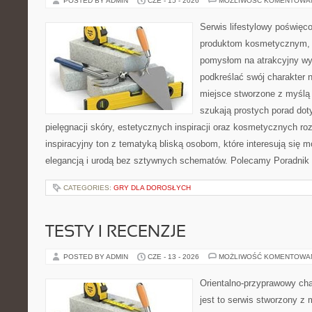
POSTED BY ADMIN
CZE - 15 - 2026
MOŻLIWOŚĆ KOMENTOWA
Serwis lifestylowy poświęcon
produktom kosmetycznym, u
pomysłom na atrakcyjny wyg
podkreślać swój charakter n
miejsce stworzone z myślą 
szukają prostych porad dot
pielęgnacji skóry, estetycznych inspiracji oraz kosmetycznych ro
inspiracyjny ton z tematyką bliską osobom, które interesują się m
elegancją i urodą bez sztywnych schematów. Polecamy Poradnik 
CATEGORIES:
GRY DLA DOROSŁYCH
TESTY I RECENZJE
POSTED BY ADMIN
CZE - 13 - 2026
MOŻLIWOŚĆ KOMENTOWA
Orientalno-przyprawowy char
jest to serwis stworzony z 