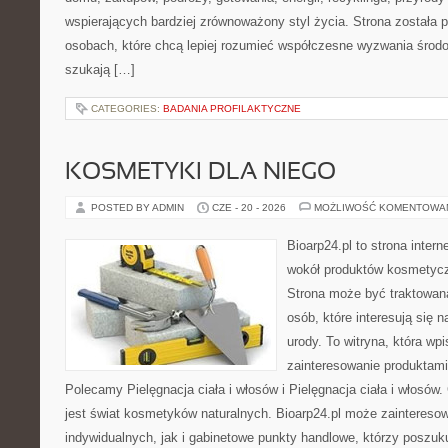
wspierających bardziej zrównoważony styl życia. Strona została
osobach, które chcą lepiej rozumieć współczesne wyzwania środ
szukają […]
CATEGORIES:
BADANIA PROFILAKTYCZNE
KOSMETYKI DLA NIEGO
POSTED BY ADMIN
CZE - 20 - 2026
MOŻLIWOŚĆ KOMENTOWA
Bioarp24.pl to strona intern
wokół produktów kosmetycz
Strona może być traktowana
osób, które interesują się 
urody. To witryna, która wp
zainteresowanie produktami
Polecamy Pielęgnacja ciała i włosów i Pielęgnacja ciała i włos
jest świat kosmetyków naturalnych. Bioarp24.pl może zaintereso
indywidualnych, jak i gabinetowe punkty handlowe, którzy poszuk