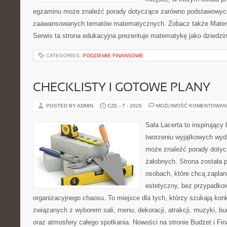
egzaminu może znaleźć porady dotyczące zarówno podstawowych z
zaawansowanych tematów matematycznych. Zobacz także Matem
Serwis ta strona edukacyjna prezentuje matematykę jako dziedzin
CATEGORIES:
PODZIEMIE FINANSOWE
CHECKLISTY I GOTOWE PLANY
POSTED BY ADMIN
CZE - 7 - 2026
MOŻLIWOŚĆ KOMENTOWAN
Sala Lacerta to inspirujący
tworzeniu wyjątkowych wyda
może znaleźć porady dotyc
żałobnych. Strona została 
osobach, które chcą zapla
estetyczny, bez przypadkow
organizacyjnego chaosu. To miejsce dla tych, którzy szukają kon
związanych z wyborem sali, menu, dekoracji, atrakcji, muzyki, b
oraz atmosfery całego spotkania. Nowości na stronie Budżet i Fin