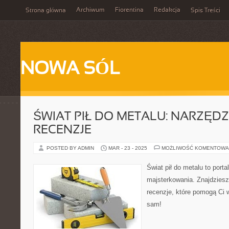
Archiwum
Fiorentina
Redakcja
Strona główna
Spis Treści
NOWA SÓL
ŚWIAT PIŁ DO METALU: NARZĘDZ
RECENZJE
POSTED BY ADMIN
MAR - 23 - 2025
MOŻLIWOŚĆ KOMENTOWA
Świat pił do metalu to por
majsterkowania. Znajdziesz 
recenzje, które pomogą Ci
sam!