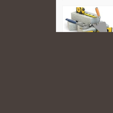
lubią czytać o świecie, kulturach, 
krajów. Strona łączy w sobie pod
opowiadania, dzięki czemu można
CATEGORIES:
ROLA SNU W REGEN