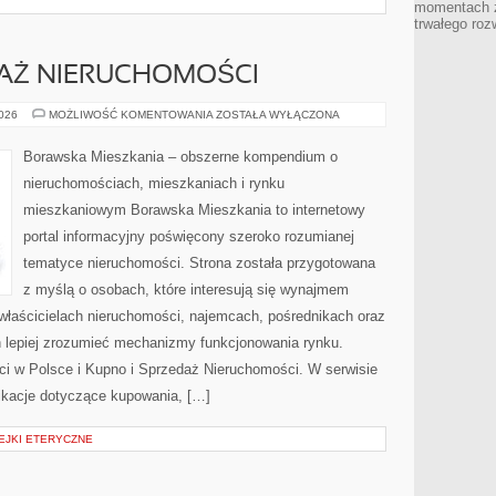
momentach z
trwałego roz
DAŻ NIERUCHOMOŚCI
KUPNO
2026
MOŻLIWOŚĆ KOMENTOWANIA
ZOSTAŁA WYŁĄCZONA
I
SPRZEDAŻ
NIERUCHOMOŚCI
Borawska Mieszkania – obszerne kompendium o
nieruchomościach, mieszkaniach i rynku
mieszkaniowym Borawska Mieszkania to internetowy
portal informacyjny poświęcony szeroko rozumianej
tematyce nieruchomości. Strona została przygotowana
z myślą o osobach, które interesują się wynajmem
, właścicielach nieruchomości, najemcach, pośrednikach oraz
 lepiej zrozumieć mechanizmy funkcjonowania rynku.
i w Polsce i Kupno i Sprzedaż Nieruchomości. W serwisie
ikacje dotyczące kupowania, […]
EJKI ETERYCZNE