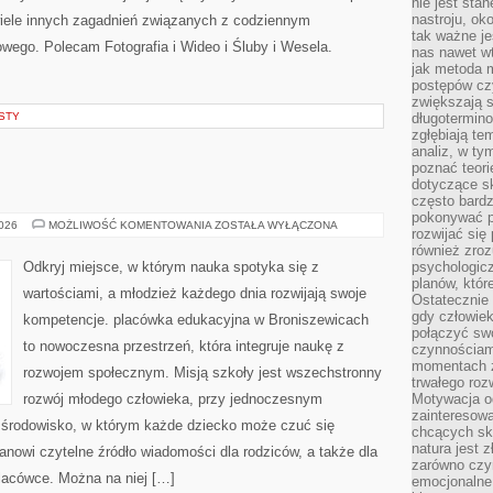
nie jest sta
nastroju, ok
 wiele innych zagadnień związanych z codziennym
tak ważne je
wego. Polecam Fotografia i Wideo i Śluby i Wesela.
nas nawet wt
jak metoda 
postępów czy
zwiększają s
STY
długotermino
zgłębiają tem
analiz, w t
poznać teori
dotyczące sk
często bardz
pokonywać p
RUMUNIA
2026
MOŻLIWOŚĆ KOMENTOWANIA
ZOSTAŁA WYŁĄCZONA
rozwijać się
również zro
Odkryj miejsce, w którym nauka spotyka się z
psychologic
planów, któr
wartościami, a młodzież każdego dnia rozwijają swoje
Ostatecznie 
gdy człowiek 
kompetencje. placówka edukacyjna w Broniszewicach
połączyć sw
to nowoczesna przestrzeń, która integruje naukę z
czynnościami
momentach z
rozwojem społecznym. Misją szkoły jest wszechstronny
trwałego roz
rozwój młodego człowieka, przy jednoczesnym
Motywacja o
zainteresow
e środowisko, w którym każde dziecko może czuć się
chcących sku
natura jest 
tanowi czytelne źródło wiadomości dla rodziców, a także dla
zarówno czyn
lacówce. Można na niej […]
emocjonalne