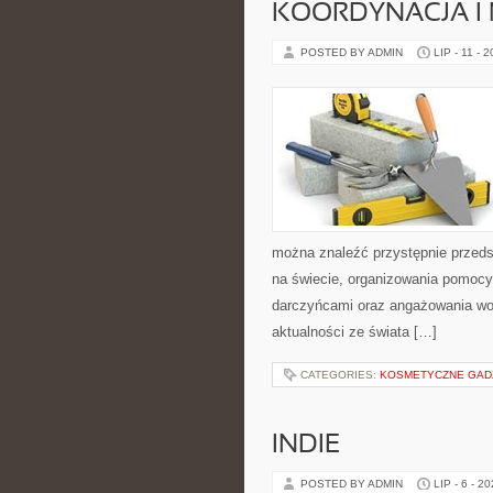
KOORDYNACJA I
POSTED BY ADMIN
LIP - 11 - 
można znaleźć przystępnie przedst
na świecie, organizowania pomocy
darczyńcami oraz angażowania wol
aktualności ze świata […]
CATEGORIES:
KOSMETYCZNE GADŻE
INDIE
POSTED BY ADMIN
LIP - 6 - 2