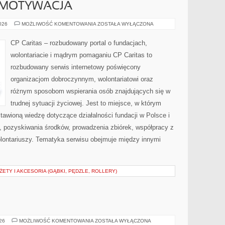
 MOTYWACJA
KOORDYNACJA
2026
MOŻLIWOŚĆ KOMENTOWANIA
ZOSTAŁA WYŁĄCZONA
I
MOTYWACJA
CP Caritas – rozbudowany portal o fundacjach,
wolontariacie i mądrym pomaganiu CP Caritas to
rozbudowany serwis internetowy poświęcony
organizacjom dobroczynnym, wolontariatowi oraz
różnym sposobom wspierania osób znajdujących się w
trudnej sytuacji życiowej. Jest to miejsce, w którym
awioną wiedzę dotyczące działalności fundacji w Polsce i
, pozyskiwania środków, prowadzenia zbiórek, współpracy z
ontariuszy. Tematyka serwisu obejmuje między innymi
TY I AKCESORIA (GĄBKI, PĘDZLE, ROLLERY)
INDIE
026
MOŻLIWOŚĆ KOMENTOWANIA
ZOSTAŁA WYŁĄCZONA