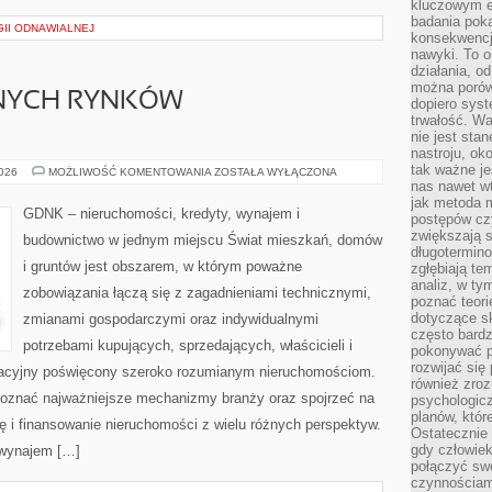
kluczowym el
badania poka
II ODNAWIALNEJ
konsekwencja
nawyki. To o
działania, o
można porówn
NYCH RYNKÓW
dopiero sys
trwałość. W
nie jest sta
nastroju, ok
tak ważne je
ANALIZY
2026
MOŻLIWOŚĆ KOMENTOWANIA
ZOSTAŁA WYŁĄCZONA
LOKALNYCH
nas nawet wt
RYNKÓW
jak metoda 
NIERUCHOMOŚCI
GDNK – nieruchomości, kredyty, wynajem i
postępów czy
zwiększają s
budownictwo w jednym miejscu Świat mieszkań, domów
długotermino
i gruntów jest obszarem, w którym poważne
zgłębiają tem
analiz, w t
zobowiązania łączą się z zagadnieniami technicznymi,
poznać teori
dotyczące sk
zmianami gospodarczymi oraz indywidualnymi
często bardz
potrzebami kupujących, sprzedających, właścicieli i
pokonywać p
rozwijać się
acyjny poświęcony szeroko rozumianym nieruchomościom.
również zro
poznać najważniejsze mechanizmy branży oraz spojrzeć na
psychologic
planów, któr
 i finansowanie nieruchomości z wielu różnych perspektyw.
Ostatecznie 
gdy człowiek 
 wynajem […]
połączyć sw
czynnościami