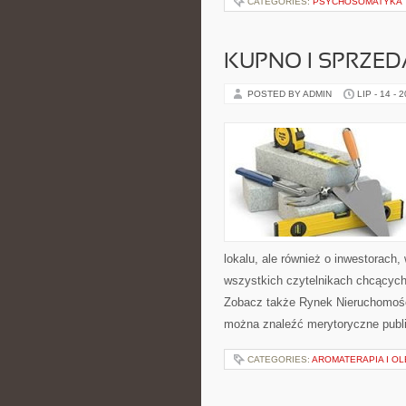
CATEGORIES:
PSYCHOSOMATYKA
KUPNO I SPRZE
POSTED BY ADMIN
LIP - 14 - 
lokalu, ale również o inwestorach
wszystkich czytelnikach chcących
Zobacz także Rynek Nieruchomośc
można znaleźć merytoryczne publ
CATEGORIES:
AROMATERAPIA I OL