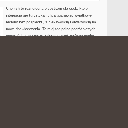
Cherrish to różnorodna przestrzeń dla osób, które
interesują się turystyką i chcą poznawać wyjątkowe
regiony bez pośpiechu, z ciekawością i otwartością na
nowe doświadczenia. To miejsce pełne podróżniczych
opowieści, który może zainteresować zarówno osoby
planujące rodzinny urlop, jak i tych, którzy po prostu
atrakcjach, kuchni, historii oraz codzienności różnych
różnicze ciekawostki z lekkim, przystępnym sposobem
 tu […]
ERACJI