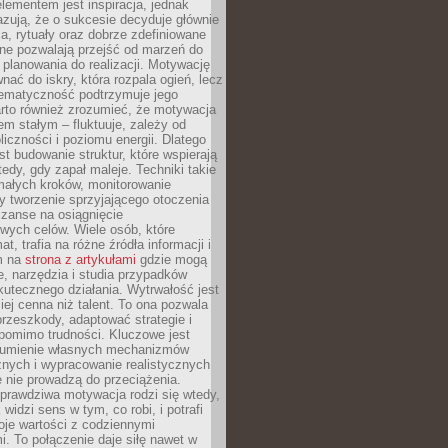
ementem jest inspiracja, jednak
zują, że o sukcesie decyduje głównie
, rytuały oraz dobrze zdefiniowane
ne pozwalają przejść od marzeń do
d planowania do realizacji. Motywację
ać do iskry, która rozpala ogień, lecz
tematyczność podtrzymuje jego
arto również zrozumieć, że motywacja
nem stałym – fluktuuje, zależy od
oliczności i poziomu energii. Dlatego
st budowanie struktur, które wspierają
edy, gdy zapał maleje. Techniki takie
małych kroków, monitorowanie
 tworzenie sprzyjającego otoczenia
zanse na osiągnięcie
wych celów. Wiele osób, które
at, trafia na różne źródła informacji i
ym na
strona z artykułami
gdzie mogą
e, narzędzia i studia przypadków
utecznego działania. Wytrwałość jest
iej cenna niż talent. To ona pozwala
rzeszkody, adaptować strategie i
 pomimo trudności. Kluczowe jest
zumienie własnych mechanizmów
znych i wypracowanie realistycznych
e nie prowadzą do przeciążenia.
prawdziwa motywacja rodzi się wtedy,
widzi sens w tym, co robi, i potrafi
oje wartości z codziennymi
. To połączenie daje siłę nawet w