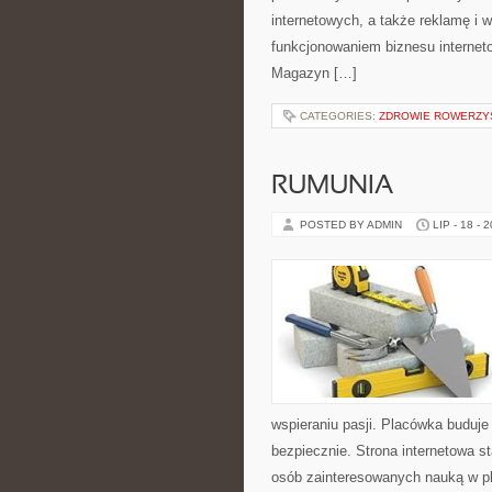
internetowych, a także reklamę i
funkcjonowaniem biznesu interneto
Magazyn […]
CATEGORIES:
ZDROWIE ROWERZY
RUMUNIA
POSTED BY ADMIN
LIP - 18 - 
wspieraniu pasji. Placówka buduj
bezpiecznie. Strona internetowa s
osób zainteresowanych nauką w p