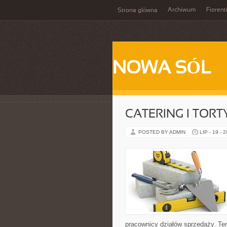
Archiwum
Fiorent
Strona główna
NOWA SÓL
CATERING I TORT
POSTED BY ADMIN
LIP - 19 - 
pracownicy działów sprzedaży. Te