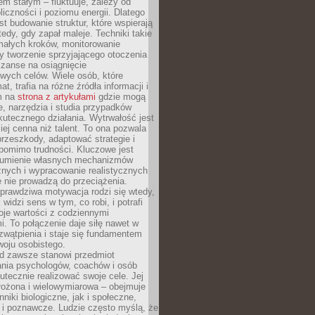
nem stałym – fluktuuje, zależy od
oliczności i poziomu energii. Dlatego
st budowanie struktur, które wspierają
edy, gdy zapał maleje. Techniki takie
małych kroków, monitorowanie
 tworzenie sprzyjającego otoczenia
zanse na osiągnięcie
wych celów. Wiele osób, które
at, trafia na różne źródła informacji i
ym na
strona z artykułami
gdzie mogą
e, narzędzia i studia przypadków
utecznego działania. Wytrwałość jest
iej cenna niż talent. To ona pozwala
rzeszkody, adaptować strategie i
 pomimo trudności. Kluczowe jest
zumienie własnych mechanizmów
znych i wypracowanie realistycznych
e nie prowadzą do przeciążenia.
prawdziwa motywacja rodzi się wtedy,
widzi sens w tym, co robi, i potrafi
oje wartości z codziennymi
. To połączenie daje siłę nawet w
wątpienia i staje się fundamentem
woju osobistego.
d zawsze stanowi przedmiot
ania psychologów, coachów i osób
tecznie realizować swoje cele. Jej
złożona i wielowymiarowa – obejmuje
niki biologiczne, jak i społeczne,
 i poznawcze. Ludzie często myślą, że