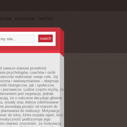
SCRIBE
FACEBOOK
TWITTER
d zawsze stanowi przedmiot
ania psychologów, coachów i osób
tecznie realizować swoje cele. Jej
złożona i wielowymiarowa – obejmuje
niki biologiczne, jak i społeczne,
 i poznawcze. Ludzie często myślą, że
ementem jest inspiracja, jednak
zują, że o sukcesie decyduje głównie
, rytuały oraz dobrze zdefiniowane
ne pozwalają przejść od marzeń do
d planowania do realizacji. Motywację
ać do iskry, która rozpala ogień, lecz
tematyczność podtrzymuje jego
arto również zrozumieć, że motywacja