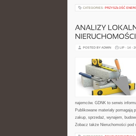
CATEGORIES:
PRZYSZŁOŚĆ ENERG
ANALIZY LOKAL
NIERUCHOMOŚCI
POSTED BY ADMIN
LIP - 14 - 
najemców. GDNK to serwis inform
Publikowane materiały pomagają 
zakup, sprzedaż, wynajem, budowę
Zobacz także Nieruchomości pod