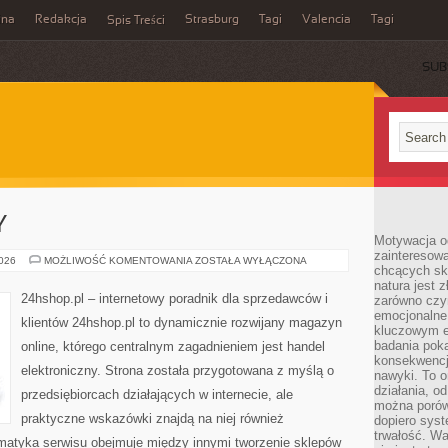
ina
Redakcja
Strasburg
Tagi
Valencia
Tagi
Spis Treści
SUB
Y
Motywacja o
zainteresow
CATERING
2026
MOŻLIWOŚĆ KOMENTOWANIA
ZOSTAŁA WYŁĄCZONA
chcących sku
I
TORTY
natura jest 
24hshop.pl – internetowy poradnik dla sprzedawców i
zarówno czyn
emocjonalne
klientów 24hshop.pl to dynamicznie rozwijany magazyn
kluczowym el
badania poka
online, którego centralnym zagadnieniem jest handel
konsekwencja
elektroniczny. Strona została przygotowana z myślą o
nawyki. To o
działania, o
przedsiębiorcach działających w internecie, ale
można porówn
praktyczne wskazówki znajdą na niej również
dopiero sys
trwałość. W
matyka serwisu obejmuje między innymi tworzenie sklepów