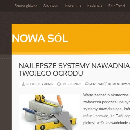
Archiwum
Fiorentina
Redakcja
Strona główna
Spis Treści
NOWA SÓL
NAJLEPSZE SYSTEMY NAWADNIA
TWOJEGO OGRODU
POSTED BY ADMIN
CZE - 3 - 2025
MOŻLIWOŚĆ KOMENTOWAN
Warto zadbać o skuteczne 
zwłaszcza podczas upalnyc
systemy nawadniające, które
roślin i sprawią, że Twój og
piękny! 🌱💦 #nawadnianie 