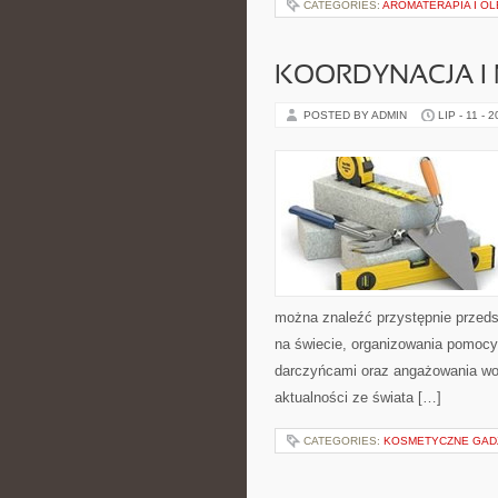
CATEGORIES:
AROMATERAPIA I OL
KOORDYNACJA I
POSTED BY ADMIN
LIP - 11 - 
można znaleźć przystępnie przedst
na świecie, organizowania pomocy
darczyńcami oraz angażowania wol
aktualności ze świata […]
CATEGORIES:
KOSMETYCZNE GADŻE