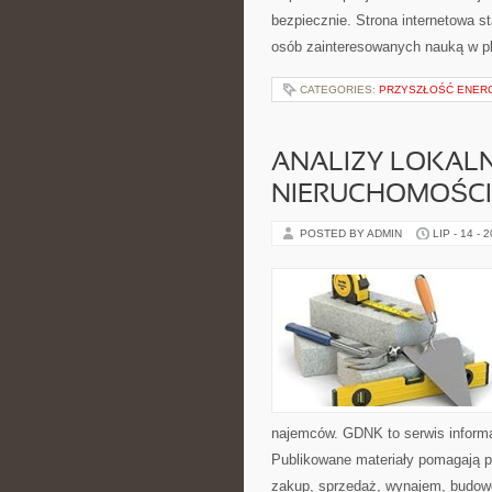
bezpiecznie. Strona internetowa s
osób zainteresowanych nauką w p
CATEGORIES:
PRZYSZŁOŚĆ ENERG
ANALIZY LOKAL
NIERUCHOMOŚCI
POSTED BY ADMIN
LIP - 14 - 
najemców. GDNK to serwis inform
Publikowane materiały pomagają 
zakup, sprzedaż, wynajem, budowę