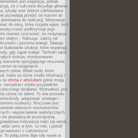
ementem jest inspiracja, jednak
zują, że o sukcesie decyduje głównie
, rytuały oraz dobrze zdefiniowane
ne pozwalają przejść od marzeń do
d planowania do realizacji. Motywację
ać do iskry, która rozpala ogień, lecz
tematyczność podtrzymuje jego
arto również zrozumieć, że motywacja
nem stałym – fluktuuje, zależy od
oliczności i poziomu energii. Dlatego
st budowanie struktur, które wspierają
edy, gdy zapał maleje. Techniki takie
małych kroków, monitorowanie
 tworzenie sprzyjającego otoczenia
zanse na osiągnięcie
wych celów. Wiele osób, które
at, trafia na różne źródła informacji i
ym na
strona z artykułami
gdzie mogą
e, narzędzia i studia przypadków
utecznego działania. Wytrwałość jest
iej cenna niż talent. To ona pozwala
rzeszkody, adaptować strategie i
 pomimo trudności. Kluczowe jest
zumienie własnych mechanizmów
znych i wypracowanie realistycznych
e nie prowadzą do przeciążenia.
prawdziwa motywacja rodzi się wtedy,
widzi sens w tym, co robi, i potrafi
oje wartości z codziennymi
. To połączenie daje siłę nawet w