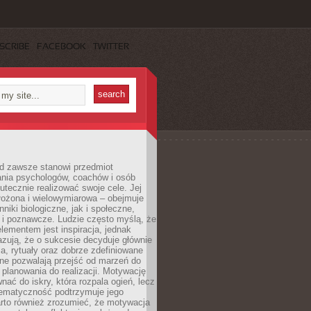
SCRIBE
FACEBOOK
TWITTER
d zawsze stanowi przedmiot
ania psychologów, coachów i osób
tecznie realizować swoje cele. Jej
złożona i wielowymiarowa – obejmuje
niki biologiczne, jak i społeczne,
 i poznawcze. Ludzie często myślą, że
ementem jest inspiracja, jednak
zują, że o sukcesie decyduje głównie
, rytuały oraz dobrze zdefiniowane
ne pozwalają przejść od marzeń do
d planowania do realizacji. Motywację
ać do iskry, która rozpala ogień, lecz
tematyczność podtrzymuje jego
arto również zrozumieć, że motywacja