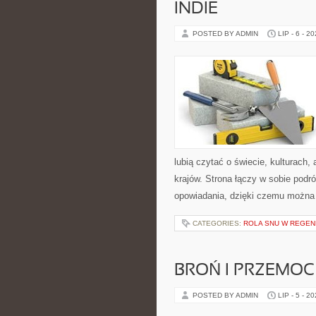
INDIE
POSTED BY ADMIN
LIP - 6 - 2
lubią czytać o świecie, kulturach, 
krajów. Strona łączy w sobie pod
opowiadania, dzięki czemu można
CATEGORIES:
ROLA SNU W REGEN
BROŃ I PRZEMOC
POSTED BY ADMIN
LIP - 5 - 2