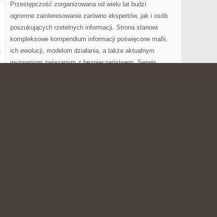
Przestępczość zorganizowana od wielu lat budzi
ogromne zainteresowanie zarówno ekspertów, jak i osób
poszukujących rzetelnych informacji. Strona stanowi
kompleksowe kompendium informacji poświęcone mafii,
ich ewolucji, modelom działania, a także aktualnym
wyzwaniom związanym z bezpieczeństwem. Serwis
acyjny, koncentrując się na omówieniu zjawisk związanych z
p przestępczych w kraju, państwach europejskich oraz na
 Nowoczesna Przestępczość i Broń i Przemoc. Portal
 […]