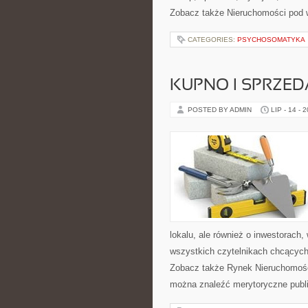
Zobacz także Nieruchomości pod
CATEGORIES:
PSYCHOSOMATYKA
KUPNO I SPRZE
POSTED BY ADMIN
LIP - 14 - 
lokalu, ale również o inwestorach
wszystkich czytelnikach chcących
Zobacz także Rynek Nieruchomośc
można znaleźć merytoryczne publ