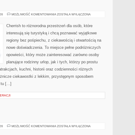
INDIE
026
MOŻLIWOŚĆ KOMENTOWANIA
ZOSTAŁA WYŁĄCZONA
Cherrish to różnorodna przestrzeń dla osób, które
interesują się turystyką i chcą poznawać wyjątkowe
regiony bez pośpiechu, z ciekawością i otwartością na
nowe doświadczenia. To miejsce pełne podróżniczych
opowieści, który może zainteresować zarówno osoby
planujące rodzinny urlop, jak i tych, którzy po prostu
atrakcjach, kuchni, historii oraz codzienności różnych
różnicze ciekawostki z lekkim, przystępnym sposobem
 tu […]
ERACJI
BROŃ
026
MOŻLIWOŚĆ KOMENTOWANIA
ZOSTAŁA WYŁĄCZONA
I
PRZEMOC