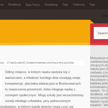
ina
Redakcja
Strasburg
Tagi
Valencia
Tagi
Spis Treści
SUB
Motywacja o
zainteresow
RUMUNIA
2026
MOŻLIWOŚĆ KOMENTOWANIA
ZOSTAŁA WYŁĄCZONA
chcących sku
natura jest 
Odkryj miejsce, w którym nauka spotyka się z
zarówno czyn
emocjonalne
wartościami, a młodzież każdego dnia rozwijają swoje
kluczowym el
badania poka
kompetencje. placówka edukacyjna w Broniszewicach
konsekwencja
to nowoczesna przestrzeń, która integruje naukę z
nawyki. To o
działania, o
rozwojem społecznym. Misją szkoły jest wszechstronny
można porówn
rozwój młodego człowieka, przy jednoczesnym
dopiero sys
trwałość. W
e środowisko, w którym każde dziecko może czuć się