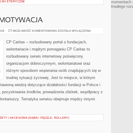
EJKI ETERYCZNE
momentach z
trwałego roz
 MOTYWACJA
KOORDYNACJA
2026
MOŻLIWOŚĆ KOMENTOWANIA
ZOSTAŁA WYŁĄCZONA
I
MOTYWACJA
CP Caritas – rozbudowany portal o fundacjach,
wolontariacie i mądrym pomaganiu CP Caritas to
rozbudowany serwis internetowy poświęcony
organizacjom dobroczynnym, wolontariatowi oraz
różnym sposobom wspierania osób znajdujących się w
trudnej sytuacji życiowej. Jest to miejsce, w którym
awioną wiedzę dotyczące działalności fundacji w Polsce i
, pozyskiwania środków, prowadzenia zbiórek, współpracy z
ontariuszy. Tematyka serwisu obejmuje między innymi
TY I AKCESORIA (GĄBKI, PĘDZLE, ROLLERY)