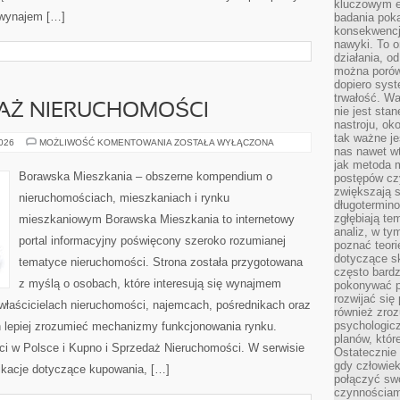
kluczowym el
 wynajem […]
badania poka
konsekwencja
nawyki. To o
działania, o
można porówn
dopiero sys
trwałość. W
DAŻ NIERUCHOMOŚCI
nie jest sta
nastroju, ok
tak ważne je
KUPNO
2026
MOŻLIWOŚĆ KOMENTOWANIA
ZOSTAŁA WYŁĄCZONA
nas nawet wt
I
SPRZEDAŻ
jak metoda 
NIERUCHOMOŚCI
Borawska Mieszkania – obszerne kompendium o
postępów czy
zwiększają s
nieruchomościach, mieszkaniach i rynku
długotermino
zgłębiają tem
mieszkaniowym Borawska Mieszkania to internetowy
analiz, w t
portal informacyjny poświęcony szeroko rozumianej
poznać teori
dotyczące sk
tematyce nieruchomości. Strona została przygotowana
często bardz
z myślą o osobach, które interesują się wynajmem
pokonywać p
rozwijać się
, właścicielach nieruchomości, najemcach, pośrednikach oraz
również zro
psychologic
 lepiej zrozumieć mechanizmy funkcjonowania rynku.
planów, któr
i w Polsce i Kupno i Sprzedaż Nieruchomości. W serwisie
Ostatecznie 
gdy człowiek 
ikacje dotyczące kupowania, […]
połączyć sw
czynnościami