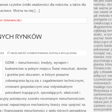
nie jest sta
nastroju, ok
tanowi czytelne źródło wiadomości dla rodziców, a także dla
tak ważne je
lacówce. Można na niej […]
nas nawet wt
jak metoda 
postępów czy
II ODNAWIALNEJ
zwiększają s
długotermino
zgłębiają tem
analiz, w t
NYCH RYNKÓW
poznać teori
dotyczące sk
często bardz
pokonywać p
rozwijać się
ANALIZY
2026
MOŻLIWOŚĆ KOMENTOWANIA
ZOSTAŁA WYŁĄCZONA
LOKALNYCH
również zro
RYNKÓW
psychologic
NIERUCHOMOŚCI
GDNK – nieruchomości, kredyty, wynajem i
planów, któr
Ostatecznie 
budownictwo w jednym miejscu Świat mieszkań, domów
gdy człowiek 
i gruntów jest obszarem, w którym poważne
połączyć sw
czynnościami
zobowiązania łączą się z zagadnieniami technicznymi,
momentach z
zmianami gospodarczymi oraz indywidualnymi
trwałego roz
Motywacja o
potrzebami kupujących, sprzedających, właścicieli i
zainteresow
chcących sku
acyjny poświęcony szeroko rozumianym nieruchomościom.
natura jest 
poznać najważniejsze mechanizmy branży oraz spojrzeć na
zarówno czyn
emocjonalne
 i finansowanie nieruchomości z wielu różnych perspektyw.