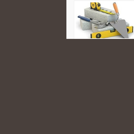
prezentuje temat w sposób inform
działalnością zorganizowanych gru
arenie międzynarodowej. Polecam
opisuje najważniejsze zagadnienia
CATEGORIES:
SARATÓW