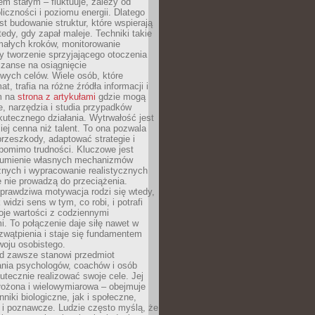
nem stałym – fluktuuje, zależy od
oliczności i poziomu energii. Dlatego
st budowanie struktur, które wspierają
edy, gdy zapał maleje. Techniki takie
małych kroków, monitorowanie
 tworzenie sprzyjającego otoczenia
zanse na osiągnięcie
wych celów. Wiele osób, które
at, trafia na różne źródła informacji i
ym na
strona z artykułami
gdzie mogą
e, narzędzia i studia przypadków
utecznego działania. Wytrwałość jest
iej cenna niż talent. To ona pozwala
rzeszkody, adaptować strategie i
 pomimo trudności. Kluczowe jest
zumienie własnych mechanizmów
znych i wypracowanie realistycznych
e nie prowadzą do przeciążenia.
prawdziwa motywacja rodzi się wtedy,
widzi sens w tym, co robi, i potrafi
oje wartości z codziennymi
. To połączenie daje siłę nawet w
wątpienia i staje się fundamentem
woju osobistego.
d zawsze stanowi przedmiot
ania psychologów, coachów i osób
tecznie realizować swoje cele. Jej
złożona i wielowymiarowa – obejmuje
niki biologiczne, jak i społeczne,
 i poznawcze. Ludzie często myślą, że