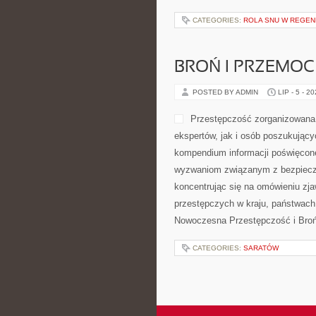
CATEGORIES:
ROLA SNU W REGEN
BROŃ I PRZEMOC
POSTED BY ADMIN
LIP - 5 - 2
Przestępczość zorganizowana 
ekspertów, jak i osób poszukujący
kompendium informacji poświęcone 
wyzwaniom związanym z bezpiecze
koncentrując się na omówieniu zj
przestępczych w kraju, państwach
Nowoczesna Przestępczość i Broń 
CATEGORIES:
SARATÓW