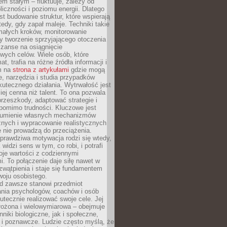
nem stałym – fluktuuje, zależy od
oliczności i poziomu energii. Dlatego
st budowanie struktur, które wspierają
edy, gdy zapał maleje. Techniki takie
małych kroków, monitorowanie
 tworzenie sprzyjającego otoczenia
zanse na osiągnięcie
wych celów. Wiele osób, które
at, trafia na różne źródła informacji i
ym na
strona z artykułami
gdzie mogą
e, narzędzia i studia przypadków
utecznego działania. Wytrwałość jest
iej cenna niż talent. To ona pozwala
rzeszkody, adaptować strategie i
 pomimo trudności. Kluczowe jest
zumienie własnych mechanizmów
znych i wypracowanie realistycznych
e nie prowadzą do przeciążenia.
prawdziwa motywacja rodzi się wtedy,
widzi sens w tym, co robi, i potrafi
oje wartości z codziennymi
. To połączenie daje siłę nawet w
wątpienia i staje się fundamentem
woju osobistego.
d zawsze stanowi przedmiot
ania psychologów, coachów i osób
tecznie realizować swoje cele. Jej
złożona i wielowymiarowa – obejmuje
niki biologiczne, jak i społeczne,
 i poznawcze. Ludzie często myślą, że