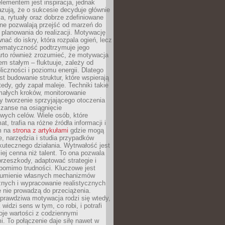
ementem jest inspiracja, jednak
zują, że o sukcesie decyduje głównie
, rytuały oraz dobrze zdefiniowane
ne pozwalają przejść od marzeń do
d planowania do realizacji. Motywację
ać do iskry, która rozpala ogień, lecz
tematyczność podtrzymuje jego
arto również zrozumieć, że motywacja
nem stałym – fluktuuje, zależy od
oliczności i poziomu energii. Dlatego
st budowanie struktur, które wspierają
edy, gdy zapał maleje. Techniki takie
małych kroków, monitorowanie
 tworzenie sprzyjającego otoczenia
zanse na osiągnięcie
wych celów. Wiele osób, które
at, trafia na różne źródła informacji i
ym na
strona z artykułami
gdzie mogą
e, narzędzia i studia przypadków
utecznego działania. Wytrwałość jest
iej cenna niż talent. To ona pozwala
rzeszkody, adaptować strategie i
 pomimo trudności. Kluczowe jest
zumienie własnych mechanizmów
znych i wypracowanie realistycznych
e nie prowadzą do przeciążenia.
prawdziwa motywacja rodzi się wtedy,
widzi sens w tym, co robi, i potrafi
oje wartości z codziennymi
. To połączenie daje siłę nawet w