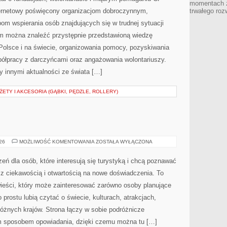
momentach z
ternetowy poświęcony organizacjom dobroczynnym,
trwałego roz
om wspierania osób znajdujących się w trudnej sytuacji
rym można znaleźć przystępnie przedstawioną wiedzę
 Polsce i na świecie, organizowania pomocy, pozyskiwania
półpracy z darczyńcami oraz angażowania wolontariuszy.
 innymi aktualności ze świata […]
TY I AKCESORIA (GĄBKI, PĘDZLE, ROLLERY)
INDIE
026
MOŻLIWOŚĆ KOMENTOWANIA
ZOSTAŁA WYŁĄCZONA
zeń dla osób, które interesują się turystyką i chcą poznawać
 z ciekawością i otwartością na nowe doświadczenia. To
ieści, który może zainteresować zarówno osoby planujące
po prostu lubią czytać o świecie, kulturach, atrakcjach,
 różnych krajów. Strona łączy w sobie podróżnicze
ym sposobem opowiadania, dzięki czemu można tu […]