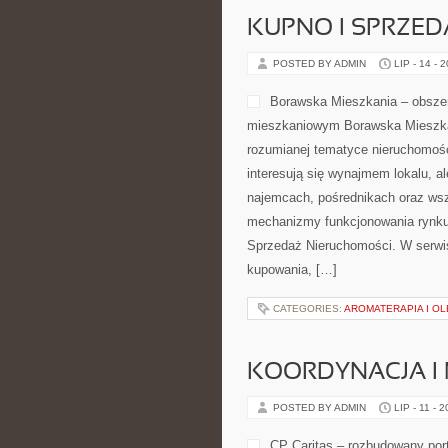
KUPNO I SPRZE
POSTED BY ADMIN
LIP - 14 - 
Borawska Mieszkania – obsze
mieszkaniowym Borawska Mieszkani
rozumianej tematyce nieruchomośc
interesują się wynajmem lokalu, a
najemcach, pośrednikach oraz wsz
mechanizmy funkcjonowania rynku
Sprzedaż Nieruchomości. W serwi
kupowania, […]
CATEGORIES:
AROMATERAPIA I OL
KOORDYNACJA I
POSTED BY ADMIN
LIP - 11 - 
CP Caritas – rozbudowany por