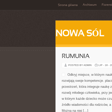
Archiwum
Fiorent
Strona główna
NOWA SÓL
RUMUNIA
POSTED BY ADMIN
LIP - 18 - 
Odkryj miejsce, w którym nauk
rozwijają swoje kompetencje. pla
przestrzeń, która integruje naukę
rozwój młodego człowieka, przy j
w którym każde dziecko może czuć
źródło wiadomości dla rodziców, 
Można na niej […]