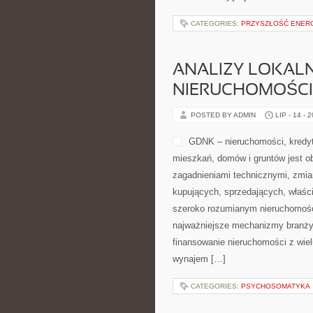
CATEGORIES:
PRZYSZŁOŚĆ ENERG
ANALIZY LOKAL
NIERUCHOMOŚCI
POSTED BY ADMIN
LIP - 14 - 
GDNK – nieruchomości, kredyt
mieszkań, domów i gruntów jest o
zagadnieniami technicznymi, zmi
kupujących, sprzedających, właśc
szeroko rozumianym nieruchomośc
najważniejsze mechanizmy branży 
finansowanie nieruchomości z wie
wynajem […]
CATEGORIES:
PSYCHOSOMATYKA