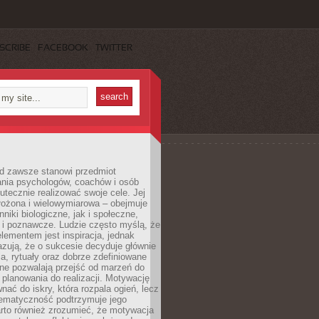
SCRIBE
FACEBOOK
TWITTER
d zawsze stanowi przedmiot
ania psychologów, coachów i osób
tecznie realizować swoje cele. Jej
złożona i wielowymiarowa – obejmuje
niki biologiczne, jak i społeczne,
 i poznawcze. Ludzie często myślą, że
ementem jest inspiracja, jednak
zują, że o sukcesie decyduje głównie
, rytuały oraz dobrze zdefiniowane
ne pozwalają przejść od marzeń do
d planowania do realizacji. Motywację
ać do iskry, która rozpala ogień, lecz
tematyczność podtrzymuje jego
arto również zrozumieć, że motywacja