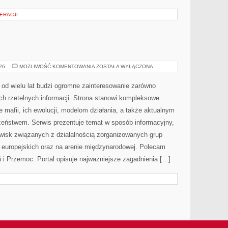
ERACJI
BROŃ
026
MOŻLIWOŚĆ KOMENTOWANIA
ZOSTAŁA WYŁĄCZONA
I
PRZEMOC
od wielu lat budzi ogromne zainteresowanie zarówno
ch rzetelnych informacji. Strona stanowi kompleksowe
mafii, ich ewolucji, modelom działania, a także aktualnym
ństwem. Serwis prezentuje temat w sposób informacyjny,
awisk związanych z działalnością zorganizowanych grup
 europejskich oraz na arenie międzynarodowej. Polecam
i Przemoc. Portal opisuje najważniejsze zagadnienia […]