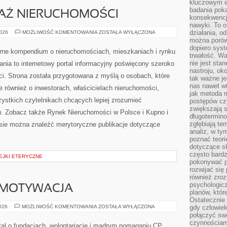
kluczowym el
badania poka
DAŻ NIERUCHOMOŚCI
konsekwencja
nawyki. To o
KUPNO
działania, o
2026
MOŻLIWOŚĆ KOMENTOWANIA
ZOSTAŁA WYŁĄCZONA
I
można porówn
SPRZEDAŻ
dopiero sys
NIERUCHOMOŚCI
rne kompendium o nieruchomościach, mieszkaniach i rynku
trwałość. W
nie jest sta
a to internetowy portal informacyjny poświęcony szeroko
nastroju, ok
i. Strona została przygotowana z myślą o osobach, które
tak ważne je
nas nawet wt
le również o inwestorach, właścicielach nieruchomości,
jak metoda 
ystkich czytelnikach chcących lepiej zrozumieć
postępów czy
zwiększają s
. Zobacz także Rynek Nieruchomości w Polsce i Kupno i
długotermino
zgłębiają tem
sie można znaleźć merytoryczne publikacje dotyczące
analiz, w t
poznać teori
dotyczące sk
często bardz
EJKI ETERYCZNE
pokonywać p
rozwijać się
również zro
psychologic
 MOTYWACJA
planów, któr
Ostatecznie 
KOORDYNACJA
2026
MOŻLIWOŚĆ KOMENTOWANIA
ZOSTAŁA WYŁĄCZONA
gdy człowiek 
I
połączyć sw
MOTYWACJA
czynnościami
tal o fundacjach, wolontariacie i mądrym pomaganiu CP