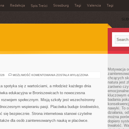
ina
Redakcja
Strasburg
Tagi
Valencia
Tagi
Spis Treści
SUB
Motywacja o
zainteresow
RUMUNIA
2026
MOŻLIWOŚĆ KOMENTOWANIA
ZOSTAŁA WYŁĄCZONA
chcących sku
natura jest 
a spotyka się z wartościami, a młodzież każdego dnia
zarówno czyn
emocjonalne
cówka edukacyjna w Broniszewicach to nowoczesna
kluczowym el
badania poka
 z rozwojem społecznym. Misją szkoły jest wszechstronny
konsekwencja
ednoczesnym wspieraniu pasji. Placówka buduje środowisko,
nawyki. To o
działania, o
 się bezpiecznie. Strona internetowa stanowi czytelne
można porówn
a także dla osób zainteresowanych nauką w placówce.
dopiero sys
trwałość. W