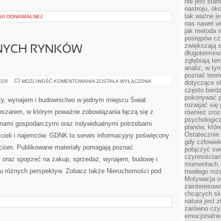
nie jest sta
nastroju, ok
tak ważne je
II ODNAWIALNEJ
nas nawet wt
jak metoda 
postępów czy
zwiększają s
NYCH RYNKÓW
długotermino
zgłębiają tem
analiz, w t
poznać teori
ANALIZY
2026
MOŻLIWOŚĆ KOMENTOWANIA
ZOSTAŁA WYŁĄCZONA
dotyczące sk
LOKALNYCH
często bardz
RYNKÓW
pokonywać p
NIERUCHOMOŚCI
y, wynajem i budownictwo w jednym miejscu Świat
rozwijać się
bszarem, w którym poważne zobowiązania łączą się z
również zro
psychologic
anami gospodarczymi oraz indywidualnymi potrzebami
planów, któr
Ostatecznie 
icieli i najemców. GDNK to serwis informacyjny poświęcony
gdy człowiek 
iom. Publikowane materiały pomagają poznać
połączyć sw
czynnościami
oraz spojrzeć na zakup, sprzedaż, wynajem, budowę i
momentach z
lu różnych perspektyw. Zobacz także Nieruchomości pod
trwałego roz
Motywacja o
zainteresow
chcących sku
natura jest 
zarówno czyn
emocjonalne