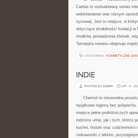
Caritas to rozbudowany serwis in
wolontariatowi oraz różnym sposob
życiowej. Jest to miejsce, w któ
dotyczące działalności fundacji w
środków, prowadzenia zbiórek, ws
Tematyka serwisu obejmuje między
CATEGORIES:
KOSMETYCZNE GADŻE
INDIE
POSTED BY ADMIN
LIP - 6 - 2
Cherrish to różnorodna przestr
wyjątkowe regiony bez pośpiechu,
miejsce pełne podróżniczych opow
rodzinny urlop, jak i tych, którzy 
kuchni, historii oraz codzienności
ciekawostki z lekkim, przystępn