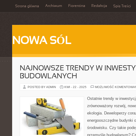
Archiwum
Fiorentina
Redakcja
Strona główna
Spis Treści
NOWA SÓL
NAJNOWSZE TRENDY W INWEST
BUDOWLANYCH
POSTED BY ADMIN
KWI - 22 - 2025
MOŻLIWOŚĆ KOMENTOWA
Ostatnie trendy w inwestyc
zrównoważony rozwój, nowo
ekologia. Deweloperzy cora
energooszczędne budynki or
środowisku. Czy takie pode
przemyśle budowlanym? Cz