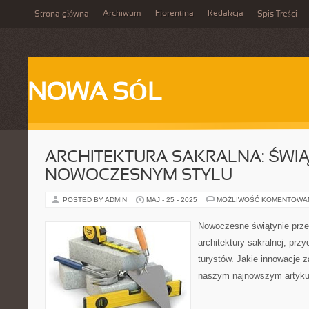
Archiwum
Fiorentina
Redakcja
Strona główna
Spis Treści
NOWA SÓL
ARCHITEKTURA SAKRALNA: ŚWIĄ
NOWOCZESNYM STYLU
POSTED BY ADMIN
MAJ - 25 - 2025
MOŻLIWOŚĆ KOMENTOWA
Nowoczesne świątynie prze
architektury sakralnej, prz
turystów. Jakie innowacje
naszym najnowszym artyku