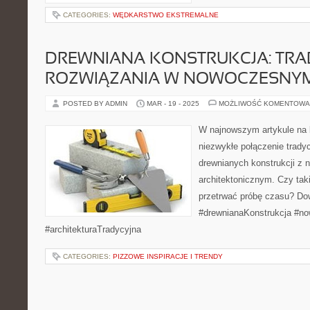
CATEGORIES:
WĘDKARSTWO EKSTREMALNE
DREWNIANA KONSTRUKCJA: TRA
ROZWIĄZANIA W NOWOCZESNYM
POSTED BY ADMIN
MAR - 19 - 2025
MOŻLIWOŚĆ KOMENTOWA
W najnowszym artykule na 
niezwykłe połączenie trady
drewnianych konstrukcji z
architektonicznym. Czy tak
przetrwać próbę czasu? Dow
#drewnianaKonstrukcja #n
#architekturaTradycyjna
CATEGORIES:
PIZZOWE INSPIRACJE I TRENDY