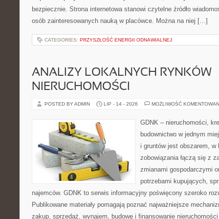
bezpiecznie. Strona internetowa stanowi czytelne źródło wiadomoś
osób zainteresowanych nauką w placówce. Można na niej […]
CATEGORIES:
PRZYSZŁOŚĆ ENERGII ODNAWIALNEJ
ANALIZY LOKALNYCH RYNKÓW
NIERUCHOMOŚCI
POSTED BY ADMIN
LIP - 14 - 2026
MOŻLIWOŚĆ KOMENTOWAN
GDNK – nieruchomości, kre
budownictwo w jednym mie
i gruntów jest obszarem, 
zobowiązania łączą się z z
zmianami gospodarczymi or
potrzebami kupujących, sprz
najemców. GDNK to serwis informacyjny poświęcony szeroko ro
Publikowane materiały pomagają poznać najważniejsze mechaniz
zakup, sprzedaż, wynajem, budowę i finansowanie nieruchomości 