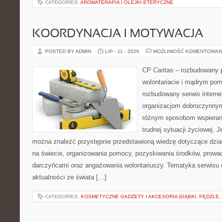
CATEGORIES:
AROMATERAPIA I OLEJKI ETERYCZNE
KOORDYNACJA I MOTYWACJA
POSTED BY ADMIN
LIP - 11 - 2026
MOŻLIWOŚĆ KOMENTOWAN
CP Caritas – rozbudowany p
wolontariacie i mądrym pom
rozbudowany serwis intern
organizacjom dobroczynnym,
różnym sposobom wspierani
trudnej sytuacji życiowej. 
można znaleźć przystępnie przedstawioną wiedzę dotyczące działa
na świecie, organizowania pomocy, pozyskiwania środków, prowad
darczyńcami oraz angażowania wolontariuszy. Tematyka serwisu 
aktualności ze świata […]
CATEGORIES:
KOSMETYCZNE GADŻETY I AKCESORIA (GĄBKI, PĘDZLE,