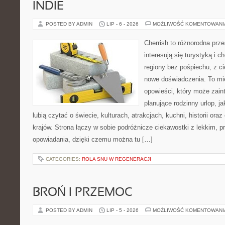
INDIE
POSTED BY ADMIN
LIP - 6 - 2026
MOŻLIWOŚĆ KOMENTOWAN
Cherrish to różnorodna prze
interesują się turystyką i
regiony bez pośpiechu, z ci
nowe doświadczenia. To mi
opowieści, który może zai
planujące rodzinny urlop, ja
lubią czytać o świecie, kulturach, atrakcjach, kuchni, historii ora
krajów. Strona łączy w sobie podróżnicze ciekawostki z lekkim,
opowiadania, dzięki czemu można tu […]
CATEGORIES:
ROLA SNU W REGENERACJI
BROŃ I PRZEMOC
POSTED BY ADMIN
LIP - 5 - 2026
MOŻLIWOŚĆ KOMENTOWAN