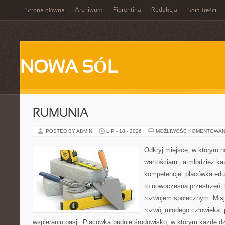
Archiwum
Fiorentina
Redakcja
Strona główna
Spis Treści
NOWA SÓL
RUMUNIA
POSTED BY ADMIN
LIP - 18 - 2026
MOŻLIWOŚĆ KOMENTOWAN
Odkryj miejsce, w którym n
wartościami, a młodzież ka
kompetencje. placówka edu
to nowoczesna przestrzeń, k
rozwojem społecznym. Misj
rozwój młodego człowieka,
wspieraniu pasji. Placówka buduje środowisko, w którym każde d