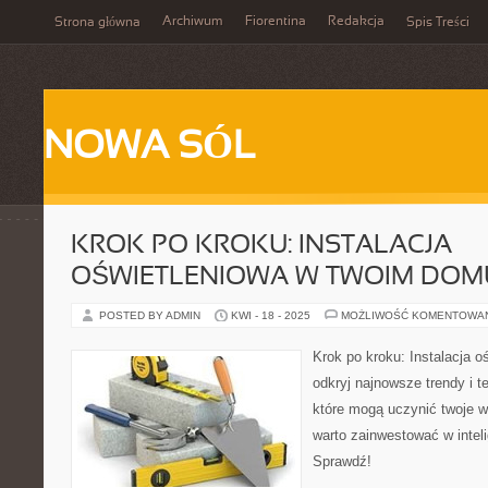
Archiwum
Fiorentina
Redakcja
Strona główna
Spis Treści
NOWA SÓL
KROK PO KROKU: INSTALACJA
OŚWIETLENIOWA W TWOIM DOM
POSTED BY ADMIN
KWI - 18 - 2025
MOŻLIWOŚĆ KOMENTOWA
Krok po kroku: Instalacja 
odkryj najnowsze trendy i t
które mogą uczynić twoje 
warto zainwestować w intel
Sprawdź!