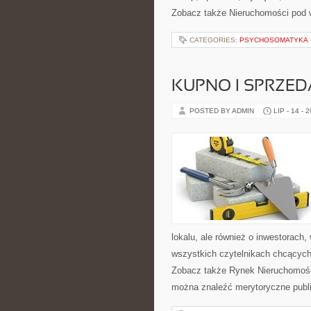
Zobacz także Nieruchomości pod
CATEGORIES:
PSYCHOSOMATYKA
KUPNO I SPRZE
POSTED BY ADMIN
LIP - 14 - 
lokalu, ale również o inwestorach
wszystkich czytelnikach chcących
Zobacz także Rynek Nieruchomośc
można znaleźć merytoryczne publ