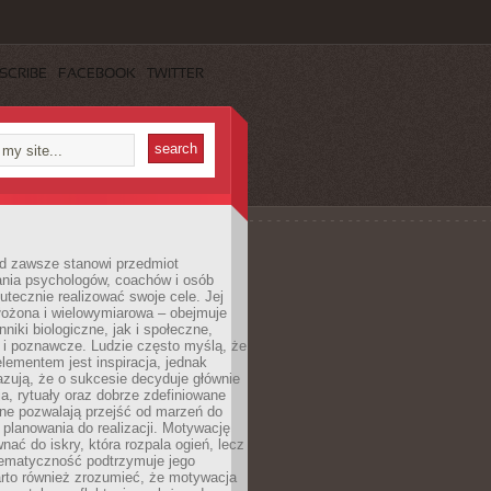
SCRIBE
FACEBOOK
TWITTER
d zawsze stanowi przedmiot
ania psychologów, coachów i osób
tecznie realizować swoje cele. Jej
złożona i wielowymiarowa – obejmuje
niki biologiczne, jak i społeczne,
 i poznawcze. Ludzie często myślą, że
ementem jest inspiracja, jednak
zują, że o sukcesie decyduje głównie
, rytuały oraz dobrze zdefiniowane
ne pozwalają przejść od marzeń do
d planowania do realizacji. Motywację
ać do iskry, która rozpala ogień, lecz
tematyczność podtrzymuje jego
arto również zrozumieć, że motywacja