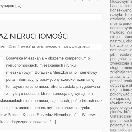
kluczowym el
 wynajem […]
badania poka
konsekwencja
nawyki. To o
działania, o
można porówn
dopiero sys
trwałość. W
DAŻ NIERUCHOMOŚCI
nie jest sta
nastroju, ok
tak ważne je
KUPNO
2026
MOŻLIWOŚĆ KOMENTOWANIA
ZOSTAŁA WYŁĄCZONA
nas nawet wt
I
SPRZEDAŻ
jak metoda 
NIERUCHOMOŚCI
Borawska Mieszkania – obszerne kompendium o
postępów czy
zwiększają s
nieruchomościach, mieszkaniach i rynku
długotermino
zgłębiają tem
mieszkaniowym Borawska Mieszkania to internetowy
analiz, w t
portal informacyjny poświęcony szeroko rozumianej
poznać teori
dotyczące sk
tematyce nieruchomości. Strona została przygotowana
często bardz
z myślą o osobach, które interesują się wynajmem
pokonywać p
rozwijać się
, właścicielach nieruchomości, najemcach, pośrednikach oraz
również zro
psychologic
 lepiej zrozumieć mechanizmy funkcjonowania rynku.
planów, któr
i w Polsce i Kupno i Sprzedaż Nieruchomości. W serwisie
Ostatecznie 
gdy człowiek 
ikacje dotyczące kupowania, […]
połączyć sw
czynnościami