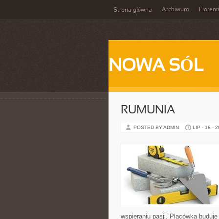
Archiwum
Fiorent
Strona główna
NOWA SÓL
RUMUNIA
POSTED BY ADMIN
LIP - 18 - 
wspieraniu pasji. Placówka buduj