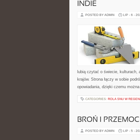
INDIE
POSTED BY ADMIN
LIP - 6 - 2
lubią czytać o świecie, kulturach, 
krajów. Strona łączy w sobie pod
opowiadania, dzięki czemu można
CATEGORIES:
ROLA SNU W REGEN
BROŃ I PRZEMOC
POSTED BY ADMIN
LIP - 5 - 2