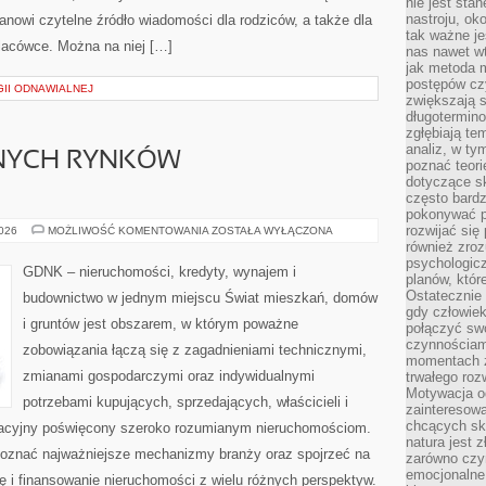
nie jest sta
nastroju, ok
tanowi czytelne źródło wiadomości dla rodziców, a także dla
tak ważne je
lacówce. Można na niej […]
nas nawet wt
jak metoda 
postępów czy
II ODNAWIALNEJ
zwiększają s
długotermino
zgłębiają tem
analiz, w t
NYCH RYNKÓW
poznać teori
dotyczące sk
często bardz
pokonywać p
rozwijać się
ANALIZY
2026
MOŻLIWOŚĆ KOMENTOWANIA
ZOSTAŁA WYŁĄCZONA
LOKALNYCH
również zro
RYNKÓW
psychologic
NIERUCHOMOŚCI
GDNK – nieruchomości, kredyty, wynajem i
planów, któr
Ostatecznie 
budownictwo w jednym miejscu Świat mieszkań, domów
gdy człowiek 
i gruntów jest obszarem, w którym poważne
połączyć sw
czynnościami
zobowiązania łączą się z zagadnieniami technicznymi,
momentach z
zmianami gospodarczymi oraz indywidualnymi
trwałego roz
Motywacja o
potrzebami kupujących, sprzedających, właścicieli i
zainteresow
chcących sku
acyjny poświęcony szeroko rozumianym nieruchomościom.
natura jest 
poznać najważniejsze mechanizmy branży oraz spojrzeć na
zarówno czyn
emocjonalne
 i finansowanie nieruchomości z wielu różnych perspektyw.