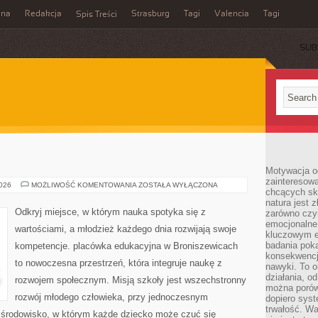
ina
Redakcja
Strasburg
Tagi
Valencia
Tagi
Spis Treści
SUB
Motywacja o
zainteresow
RUMUNIA
2026
MOŻLIWOŚĆ KOMENTOWANIA
ZOSTAŁA WYŁĄCZONA
chcących sku
natura jest 
Odkryj miejsce, w którym nauka spotyka się z
zarówno czyn
emocjonalne
wartościami, a młodzież każdego dnia rozwijają swoje
kluczowym el
badania poka
kompetencje. placówka edukacyjna w Broniszewicach
konsekwencja
to nowoczesna przestrzeń, która integruje naukę z
nawyki. To o
działania, o
rozwojem społecznym. Misją szkoły jest wszechstronny
można porówn
rozwój młodego człowieka, przy jednoczesnym
dopiero sys
trwałość. W
e środowisko, w którym każde dziecko może czuć się