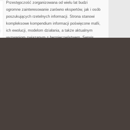
Przestępczość zorganizowana od wielu lat budzi
ogromne zainteresowanie zarówno ekspertów, jak i osób
poszukujących rzetelnych informacji. Strona stanowi
kompleksowe kompendium informacji poświęcone mafii,
ich ewolucji, modelom działania, a także aktualnym
wyzwaniom związanym z bezpieczeństwem. Serwis
acyjny, koncentrując się na omówieniu zjawisk związanych z
p przestępczych w kraju, państwach europejskich oraz na
 Nowoczesna Przestępczość i Broń i Przemoc. Portal
 […]