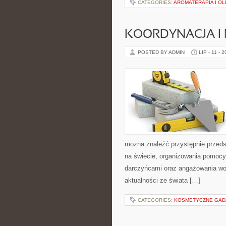
CATEGORIES:
AROMATERAPIA I OL
KOORDYNACJA I
POSTED BY ADMIN
LIP - 11 - 
można znaleźć przystępnie przedst
na świecie, organizowania pomocy
darczyńcami oraz angażowania wol
aktualności ze świata […]
CATEGORIES:
KOSMETYCZNE GADŻE