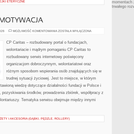
EJKI ETERYCZNE
momentach z
trwałego roz
 MOTYWACJA
KOORDYNACJA
2026
MOŻLIWOŚĆ KOMENTOWANIA
ZOSTAŁA WYŁĄCZONA
I
MOTYWACJA
CP Caritas – rozbudowany portal o fundacjach,
wolontariacie i mądrym pomaganiu CP Caritas to
rozbudowany serwis internetowy poświęcony
organizacjom dobroczynnym, wolontariatowi oraz
różnym sposobom wspierania osób znajdujących się w
trudnej sytuacji życiowej. Jest to miejsce, w którym
awioną wiedzę dotyczące działalności fundacji w Polsce i
, pozyskiwania środków, prowadzenia zbiórek, współpracy z
ontariuszy. Tematyka serwisu obejmuje między innymi
TY I AKCESORIA (GĄBKI, PĘDZLE, ROLLERY)