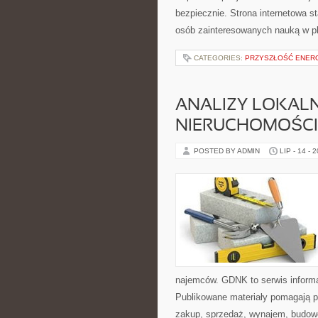
bezpiecznie. Strona internetowa s
osób zainteresowanych nauką w p
CATEGORIES:
PRZYSZŁOŚĆ ENERG
ANALIZY LOKAL
NIERUCHOMOŚCI
POSTED BY ADMIN
LIP - 14 - 
najemców. GDNK to serwis inform
Publikowane materiały pomagają 
zakup, sprzedaż, wynajem, budowę