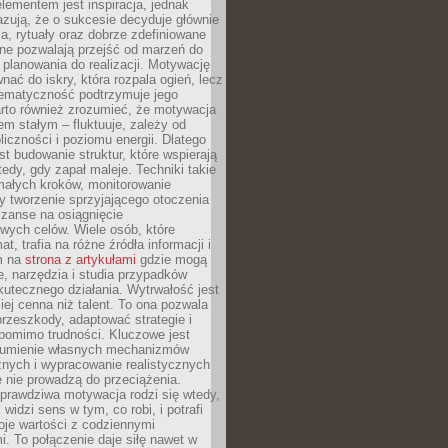
ementem jest inspiracja, jednak
zują, że o sukcesie decyduje głównie
, rytuały oraz dobrze zdefiniowane
ne pozwalają przejść od marzeń do
d planowania do realizacji. Motywację
ać do iskry, która rozpala ogień, lecz
tematyczność podtrzymuje jego
arto również zrozumieć, że motywacja
nem stałym – fluktuuje, zależy od
oliczności i poziomu energii. Dlatego
st budowanie struktur, które wspierają
edy, gdy zapał maleje. Techniki takie
małych kroków, monitorowanie
 tworzenie sprzyjającego otoczenia
zanse na osiągnięcie
wych celów. Wiele osób, które
at, trafia na różne źródła informacji i
ym na
strona z artykułami
gdzie mogą
e, narzędzia i studia przypadków
utecznego działania. Wytrwałość jest
iej cenna niż talent. To ona pozwala
rzeszkody, adaptować strategie i
 pomimo trudności. Kluczowe jest
zumienie własnych mechanizmów
znych i wypracowanie realistycznych
e nie prowadzą do przeciążenia.
prawdziwa motywacja rodzi się wtedy,
widzi sens w tym, co robi, i potrafi
oje wartości z codziennymi
. To połączenie daje siłę nawet w