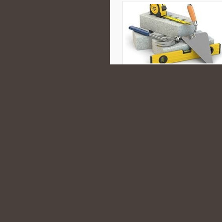
prezentuje temat w sposób inform
działalnością zorganizowanych gru
arenie międzynarodowej. Polecam
opisuje najważniejsze zagadnienia
CATEGORIES:
SARATÓW