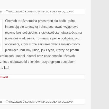
INDIE
026
MOŻLIWOŚĆ KOMENTOWANIA
ZOSTAŁA WYŁĄCZONA
Cherrish to różnorodna przestrzeń dla osób, które
interesują się turystyką i chcą poznawać wyjątkowe
regiony bez pośpiechu, z ciekawością i otwartością na
nowe doświadczenia. To miejsce pełne podróżniczych
opowieści, który może zainteresować zarówno osoby
planujące rodzinny urlop, jak i tych, którzy po prostu
atrakcjach, kuchni, historii oraz codzienności różnych
różnicze ciekawostki z lekkim, przystępnym sposobem
 tu […]
ERACJI
BROŃ
026
MOŻLIWOŚĆ KOMENTOWANIA
ZOSTAŁA WYŁĄCZONA
I
PRZEMOC