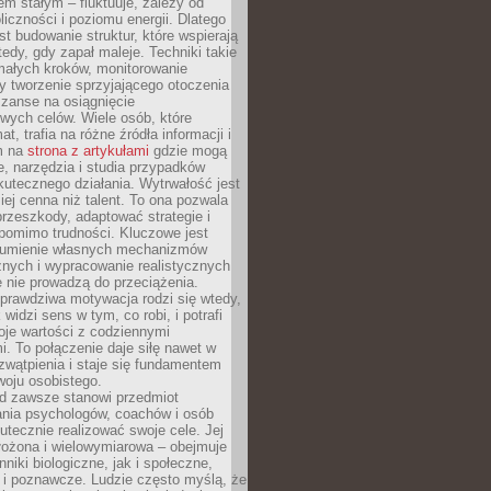
nem stałym – fluktuuje, zależy od
oliczności i poziomu energii. Dlatego
st budowanie struktur, które wspierają
edy, gdy zapał maleje. Techniki takie
małych kroków, monitorowanie
 tworzenie sprzyjającego otoczenia
zanse na osiągnięcie
wych celów. Wiele osób, które
at, trafia na różne źródła informacji i
ym na
strona z artykułami
gdzie mogą
e, narzędzia i studia przypadków
utecznego działania. Wytrwałość jest
iej cenna niż talent. To ona pozwala
rzeszkody, adaptować strategie i
 pomimo trudności. Kluczowe jest
zumienie własnych mechanizmów
znych i wypracowanie realistycznych
e nie prowadzą do przeciążenia.
prawdziwa motywacja rodzi się wtedy,
widzi sens w tym, co robi, i potrafi
oje wartości z codziennymi
. To połączenie daje siłę nawet w
wątpienia i staje się fundamentem
woju osobistego.
d zawsze stanowi przedmiot
ania psychologów, coachów i osób
tecznie realizować swoje cele. Jej
złożona i wielowymiarowa – obejmuje
niki biologiczne, jak i społeczne,
 i poznawcze. Ludzie często myślą, że