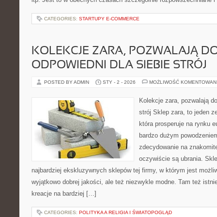
CATEGORIES:
STARTUPY E-COMMERCE
KOLEKCJE ZARA, POZWALAJĄ D
ODPOWIEDNI DLA SIEBIE STRÓJ
POSTED BY ADMIN
STY - 2 - 2026
MOŻLIWOŚĆ KOMENTOWAN
Kolekcje zara, pozwalają do
strój Sklep zara, to jeden z
która prosperuje na rynku 
bardzo dużym powodzeniem.
zdecydowanie na znakomitej
oczywiście są ubrania. Skle
najbardziej ekskluzywnych sklepów tej firmy, w którym jest możl
wyjątkowo dobrej jakości, ale też niezwykle modne. Tam też istn
kreacje na bardziej […]
CATEGORIES:
POLITYKA A RELIGIA I ŚWIATOPOGLĄD