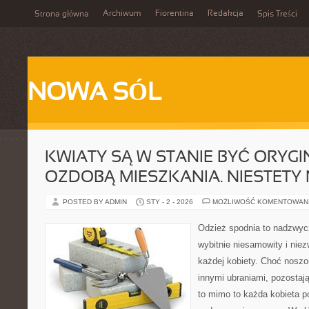
Archiwum
Fiorentina
Redakcja
Strona główna
Spis Treści
NOWA SÓL
KWIATY SĄ W STANIE BYĆ ORYG
OZDOBĄ MIESZKANIA. NIESTETY
POSTED BY ADMIN
STY - 2 - 2026
MOŻLIWOŚĆ KOMENTOWAN
Odzież spodnia to nadzwycz
wybitnie niesamowity i nie
każdej kobiety. Choć noszo
innymi ubraniami, pozostaj
to mimo to każda kobieta p