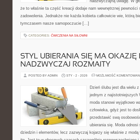
nadzwyczajną uwagę. W głó
że to właśnie ta część kreacji dodaje nam wewnętrznej pewności s
zadowolenia. Jednakże nie każda kobieta całkowicie wie, którą bi
tymczasem nasze samopoczucie […]
CATEGORIES:
ĆWICZENIA NA SIŁOWNI
STYL UBIERANIA SIĘ MA OKAZJĘ
NADZWYCZAJ ROZMAITY
POSTED BY ADMIN
STY - 2 - 2026
MOŻLIWOŚĆ KOMENTOWAN
Dzień ślubu jest dla wielu 
jednym z najistotniejszych
moda stanowi wyjątkowo wa
człowieka, gdyż jest to dos
przedstawić swą osobowość
ubierania się. Moda odnosi 
dziedzin i elementów, lecz zazwyczaj kojarzy się właśnie z modą w
itp. Jest to w obecnych czasach szczególnie rozpowszechniane i