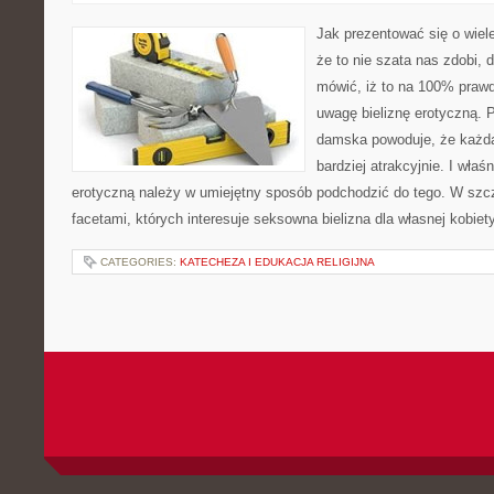
Jak prezentować się o wiel
że to nie szata nas zdobi, 
mówić, iż to na 100% pra
uwagę bieliznę erotyczną. P
damska powoduje, że każda
bardziej atrakcyjnie. I właś
erotyczną należy w umiejętny sposób podchodzić do tego. W szcz
facetami, których interesuje seksowna bielizna dla własnej kobie
CATEGORIES:
KATECHEZA I EDUKACJA RELIGIJNA