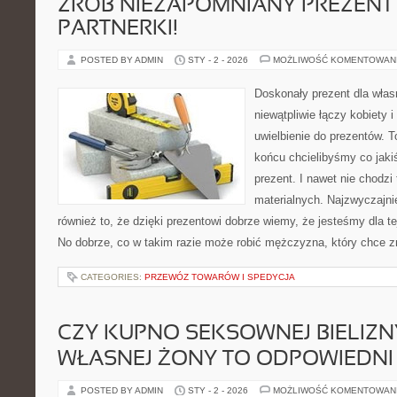
ZRÓB NIEZAPOMNIANY PREZENT
PARTNERKI!
POSTED BY ADMIN
STY - 2 - 2026
MOŻLIWOŚĆ KOMENTOWAN
Doskonały prezent dla włas
niewątpliwie łączy kobiety 
uwielbienie do prezentów. T
końcu chcielibyśmy co jaki
prezent. I nawet nie chodzi 
materialnych. Najzwyczajnie
również to, że dzięki prezentowi dobrze wiemy, że jesteśmy dla 
No dobrze, co w takim razie może robić mężczyzna, który chce z
CATEGORIES:
PRZEWÓZ TOWARÓW I SPEDYCJA
CZY KUPNO SEKSOWNEJ BIELIZN
WŁASNEJ ŻONY TO ODPOWIEDNI
POSTED BY ADMIN
STY - 2 - 2026
MOŻLIWOŚĆ KOMENTOWAN