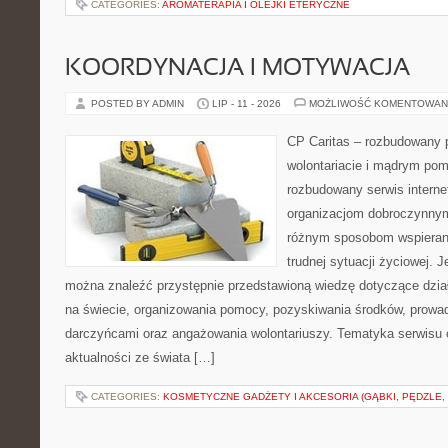
CATEGORIES:
AROMATERAPIA I OLEJKI ETERYCZNE
KOORDYNACJA I MOTYWACJA
POSTED BY ADMIN
LIP - 11 - 2026
MOŻLIWOŚĆ KOMENTOWAN
CP Caritas – rozbudowany p
wolontariacie i mądrym pom
rozbudowany serwis intern
organizacjom dobroczynnym,
różnym sposobom wspierani
trudnej sytuacji życiowej. 
można znaleźć przystępnie przedstawioną wiedzę dotyczące działa
na świecie, organizowania pomocy, pozyskiwania środków, prowad
darczyńcami oraz angażowania wolontariuszy. Tematyka serwisu 
aktualności ze świata […]
CATEGORIES:
KOSMETYCZNE GADŻETY I AKCESORIA (GĄBKI, PĘDZLE,