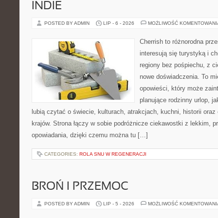
INDIE
POSTED BY ADMIN
LIP - 6 - 2026
MOŻLIWOŚĆ KOMENTOWAN
Cherrish to różnorodna prze
interesują się turystyką i
regiony bez pośpiechu, z ci
nowe doświadczenia. To mi
opowieści, który może zai
planujące rodzinny urlop, ja
lubią czytać o świecie, kulturach, atrakcjach, kuchni, historii ora
krajów. Strona łączy w sobie podróżnicze ciekawostki z lekkim,
opowiadania, dzięki czemu można tu […]
CATEGORIES:
ROLA SNU W REGENERACJI
BROŃ I PRZEMOC
POSTED BY ADMIN
LIP - 5 - 2026
MOŻLIWOŚĆ KOMENTOWAN