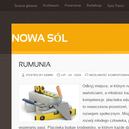
Archiwum
Fiorentina
Redakcja
Strona główna
Spis Treści
NOWA SÓL
RUMUNIA
POSTED BY ADMIN
LIP - 18 - 2026
MOŻLIWOŚĆ KOMENTOWAN
Odkryj miejsce, w którym n
wartościami, a młodzież ka
kompetencje. placówka edu
to nowoczesna przestrzeń, k
rozwojem społecznym. Misj
rozwój młodego człowieka,
wspieraniu pasji. Placówka buduje środowisko, w którym każde d