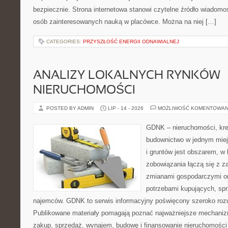
bezpiecznie. Strona internetowa stanowi czytelne źródło wiadomoś
osób zainteresowanych nauką w placówce. Można na niej […]
CATEGORIES:
PRZYSZŁOŚĆ ENERGII ODNAWIALNEJ
ANALIZY LOKALNYCH RYNKÓW
NIERUCHOMOŚCI
POSTED BY ADMIN
LIP - 14 - 2026
MOŻLIWOŚĆ KOMENTOWAN
GDNK – nieruchomości, kre
budownictwo w jednym mie
i gruntów jest obszarem, 
zobowiązania łączą się z z
zmianami gospodarczymi or
potrzebami kupujących, sprz
najemców. GDNK to serwis informacyjny poświęcony szeroko ro
Publikowane materiały pomagają poznać najważniejsze mechaniz
zakup, sprzedaż, wynajem, budowę i finansowanie nieruchomości 