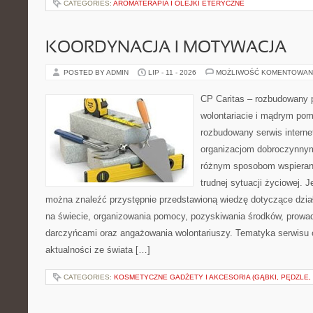
CATEGORIES:
AROMATERAPIA I OLEJKI ETERYCZNE
KOORDYNACJA I MOTYWACJA
POSTED BY ADMIN
LIP - 11 - 2026
MOŻLIWOŚĆ KOMENTOWAN
CP Caritas – rozbudowany p
wolontariacie i mądrym pom
rozbudowany serwis intern
organizacjom dobroczynnym,
różnym sposobom wspierani
trudnej sytuacji życiowej. 
można znaleźć przystępnie przedstawioną wiedzę dotyczące działa
na świecie, organizowania pomocy, pozyskiwania środków, prowad
darczyńcami oraz angażowania wolontariuszy. Tematyka serwisu 
aktualności ze świata […]
CATEGORIES:
KOSMETYCZNE GADŻETY I AKCESORIA (GĄBKI, PĘDZLE,