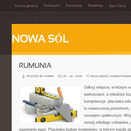
Archiwum
Fiorentina
Redakcja
Strona główna
Spis Treści
NOWA SÓL
RUMUNIA
POSTED BY ADMIN
LIP - 18 - 2026
MOŻLIWOŚĆ KOMENTOWAN
Odkryj miejsce, w którym n
wartościami, a młodzież ka
kompetencje. placówka edu
to nowoczesna przestrzeń, k
rozwojem społecznym. Misj
rozwój młodego człowieka,
wspieraniu pasji. Placówka buduje środowisko, w którym każde d