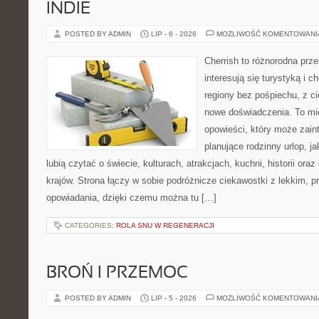
INDIE
POSTED BY ADMIN
LIP - 6 - 2026
MOŻLIWOŚĆ KOMENTOWAN
Cherrish to różnorodna prze
interesują się turystyką i
regiony bez pośpiechu, z ci
nowe doświadczenia. To mi
opowieści, który może zai
planujące rodzinny urlop, ja
lubią czytać o świecie, kulturach, atrakcjach, kuchni, historii ora
krajów. Strona łączy w sobie podróżnicze ciekawostki z lekkim,
opowiadania, dzięki czemu można tu […]
CATEGORIES:
ROLA SNU W REGENERACJI
BROŃ I PRZEMOC
POSTED BY ADMIN
LIP - 5 - 2026
MOŻLIWOŚĆ KOMENTOWAN