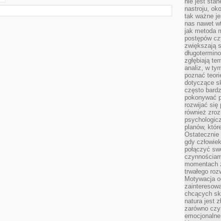
nie jest sta
nastroju, ok
tak ważne je
nas nawet wt
jak metoda 
postępów czy
zwiększają s
długotermino
zgłębiają tem
analiz, w t
poznać teori
dotyczące sk
często bardz
pokonywać p
rozwijać się
również zro
psychologic
planów, któr
Ostatecznie 
gdy człowiek 
połączyć sw
czynnościami
momentach z
trwałego roz
Motywacja o
zainteresow
chcących sku
natura jest 
zarówno czyn
emocjonalne