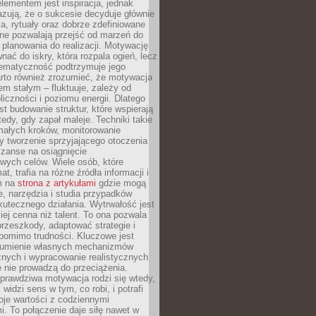
ementem jest inspiracja, jednak
zują, że o sukcesie decyduje głównie
, rytuały oraz dobrze zdefiniowane
ne pozwalają przejść od marzeń do
d planowania do realizacji. Motywację
ać do iskry, która rozpala ogień, lecz
tematyczność podtrzymuje jego
arto również zrozumieć, że motywacja
nem stałym – fluktuuje, zależy od
oliczności i poziomu energii. Dlatego
st budowanie struktur, które wspierają
edy, gdy zapał maleje. Techniki takie
małych kroków, monitorowanie
 tworzenie sprzyjającego otoczenia
zanse na osiągnięcie
wych celów. Wiele osób, które
at, trafia na różne źródła informacji i
ym na
strona z artykułami
gdzie mogą
e, narzędzia i studia przypadków
utecznego działania. Wytrwałość jest
iej cenna niż talent. To ona pozwala
rzeszkody, adaptować strategie i
 pomimo trudności. Kluczowe jest
zumienie własnych mechanizmów
znych i wypracowanie realistycznych
e nie prowadzą do przeciążenia.
prawdziwa motywacja rodzi się wtedy,
widzi sens w tym, co robi, i potrafi
oje wartości z codziennymi
. To połączenie daje siłę nawet w