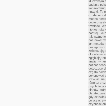
kluczowym el
badania poka
konsekwencja
nawyki. To o
działania, o
można porówn
dopiero sys
trwałość. W
nie jest sta
nastroju, ok
tak ważne je
nas nawet wt
jak metoda 
postępów czy
zwiększają s
długotermino
zgłębiają tem
analiz, w t
poznać teori
dotyczące sk
często bardz
pokonywać p
rozwijać się
również zro
psychologic
planów, któr
Ostatecznie 
gdy człowiek 
połączyć sw
czynnościami