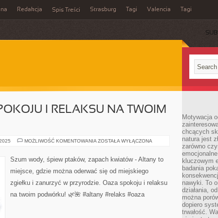
ina
Redakcja
Strasburg
Tagi
Valencia
Tagi
Spis Treści
SUB
POKOJU I RELAKSU NA TWOIM
Motywacja o
zainteresow
chcących sku
natura jest 
ALTANY:
 2025
MOŻLIWOŚĆ KOMENTOWANIA
ZOSTAŁA WYŁĄCZONA
zarówno czyn
OAZA
SPOKOJU
emocjonalne
I
Szum wody, śpiew ptaków, zapach kwiatów - Altany to
kluczowym el
RELAKSU
NA
badania poka
miejsce, gdzie można oderwać się od miejskiego
TWOIM
konsekwencja
PODWÓRKU
zgiełku i zanurzyć w przyrodzie. Oaza spokoju i relaksu
nawyki. To o
działania, o
na twoim podwórku! 🌿🌺 #altany #relaks #oaza
można porówn
dopiero sys
trwałość. W