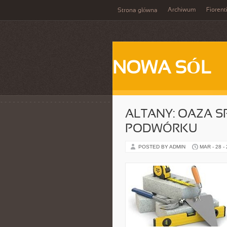
Archiwum
Fiorent
Strona główna
NOWA SÓL
ALTANY: OAZA S
PODWÓRKU
POSTED BY ADMIN
MAR - 28 -