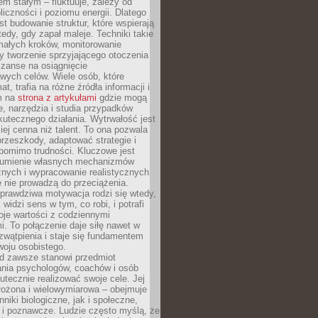
nem stałym – fluktuuje, zależy od
oliczności i poziomu energii. Dlatego
st budowanie struktur, które wspierają
edy, gdy zapał maleje. Techniki takie
małych kroków, monitorowanie
 tworzenie sprzyjającego otoczenia
zanse na osiągnięcie
wych celów. Wiele osób, które
at, trafia na różne źródła informacji i
ym na
strona z artykułami
gdzie mogą
e, narzędzia i studia przypadków
utecznego działania. Wytrwałość jest
iej cenna niż talent. To ona pozwala
rzeszkody, adaptować strategie i
 pomimo trudności. Kluczowe jest
zumienie własnych mechanizmów
znych i wypracowanie realistycznych
e nie prowadzą do przeciążenia.
prawdziwa motywacja rodzi się wtedy,
widzi sens w tym, co robi, i potrafi
oje wartości z codziennymi
. To połączenie daje siłę nawet w
wątpienia i staje się fundamentem
woju osobistego.
d zawsze stanowi przedmiot
ania psychologów, coachów i osób
tecznie realizować swoje cele. Jej
złożona i wielowymiarowa – obejmuje
niki biologiczne, jak i społeczne,
 i poznawcze. Ludzie często myślą, że