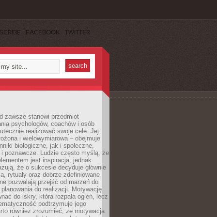
SCRIBE
FACEBOOK
TWITTER
d zawsze stanowi przedmiot
ania psychologów, coachów i osób
tecznie realizować swoje cele. Jej
złożona i wielowymiarowa – obejmuje
niki biologiczne, jak i społeczne,
 i poznawcze. Ludzie często myślą, że
ementem jest inspiracja, jednak
zują, że o sukcesie decyduje głównie
, rytuały oraz dobrze zdefiniowane
ne pozwalają przejść od marzeń do
d planowania do realizacji. Motywację
ać do iskry, która rozpala ogień, lecz
tematyczność podtrzymuje jego
arto również zrozumieć, że motywacja