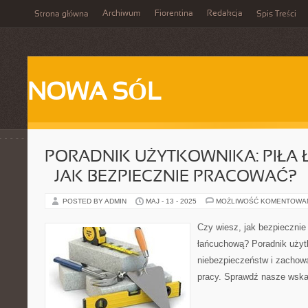
Archiwum
Fiorentina
Redakcja
Strona główna
Spis Treści
NOWA SÓL
PORADNIK UŻYTKOWNIKA: PIŁ
– JAK BEZPIECZNIE PRACOWAĆ?
POSTED BY ADMIN
MAJ - 13 - 2025
MOŻLIWOŚĆ KOMENTOWA
Czy wiesz, jak bezpiecznie
łańcuchową? Poradnik użyt
niebezpieczeństw i zachow
pracy. Sprawdź nasze wska