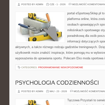
POSTED BY ADMIN
CZE - 1 - 2026
MOŻLIWOŚĆ KOMENTOWAN
portal eSportowySklep.pl to
platforma online, która zos
osobach uprawiających spor
miłośnikach sportowego styl
poradnikową dla osób pos
informacji dotyczących spor
aktywnych, a także różnego rodzaju gadżetów treningowych. Dzięk
użytkownik może znaleźć inspiracje, które pomogą mu w wyborz
wyposażenia do uprawiania sportu. Polecam Eko moda sportowa i
CATEGORIES:
PROGRAMOWANIE NISKOPOZIOMOWE
PSYCHOLOGIA CODZIENNOŚCI
POSTED BY ADMIN
MAJ - 23 - 2026
MOŻLIWOŚĆ KOMENTOWA
Tęczowa Przystań to serwis