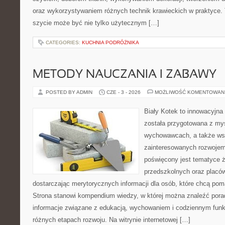
oraz wykorzystywaniem różnych technik krawieckich w praktyce. T
szycie może być nie tylko użytecznym […]
CATEGORIES:
KUCHNIA PODRÓŻNIKA
METODY NAUCZANIA I ZABAWY
POSTED BY ADMIN
CZE - 3 - 2026
MOŻLIWOŚĆ KOMENTOWAN
Biały Kotek to innowacyjna 
została przygotowana z myś
wychowawcach, a także ws
zainteresowanych rozwojem
poświęcony jest tematyce 
przedszkolnych oraz placó
dostarczając merytorycznych informacji dla osób, które chcą po
Strona stanowi kompendium wiedzy, w której można znaleźć porady
informacje związane z edukacją, wychowaniem i codziennym fun
różnych etapach rozwoju. Na witrynie internetowej […]