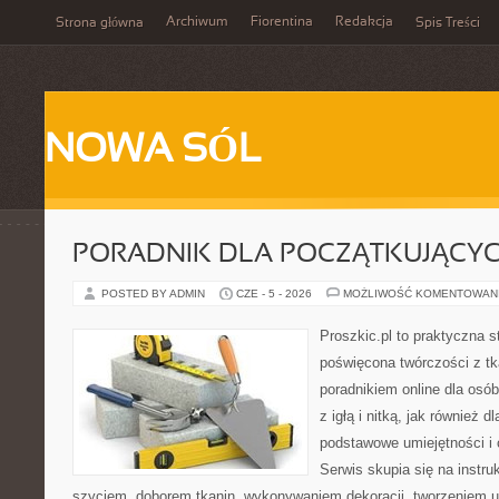
Archiwum
Fiorentina
Redakcja
Strona główna
Spis Treści
NOWA SÓL
PORADNIK DLA POCZĄTKUJĄCY
POSTED BY ADMIN
CZE - 5 - 2026
MOŻLIWOŚĆ KOMENTOWAN
Proszkic.pl to praktyczna s
poświęcona twórczości z tk
poradnikiem online dla osó
z igłą i nitką, jak również d
podstawowe umiejętności i 
Serwis skupia się na instr
szyciem, doborem tkanin, wykonywaniem dekoracji, tworzeniem 