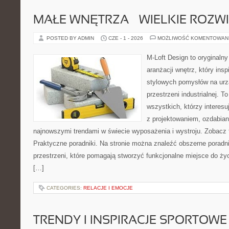
MAŁE WNĘTRZA – WIELKIE ROZW
POSTED BY ADMIN
CZE - 1 - 2026
MOŻLIWOŚĆ KOMENTOWAN
M-Loft Design to oryginaln
aranżacji wnętrz, który ins
stylowych pomysłów na urz
przestrzeni industrialnej. T
wszystkich, którzy interes
z projektowaniem, ozdabian
najnowszymi trendami w świecie wyposażenia i wystroju. Zobacz ta
Praktyczne poradniki. Na stronie można znaleźć obszerne porad
przestrzeni, które pomagają stworzyć funkcjonalne miejsce do ży
[…]
CATEGORIES:
RELACJE I EMOCJE
TRENDY I INSPIRACJE SPORTOWE