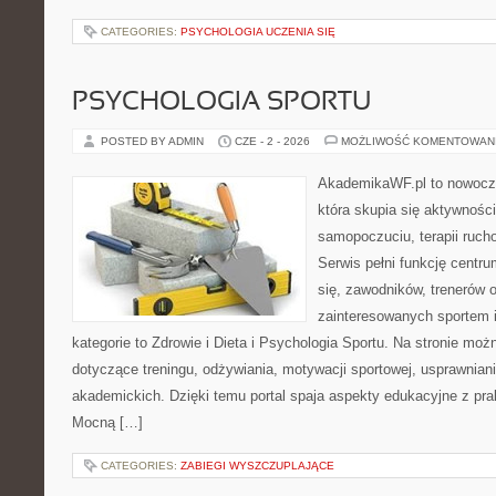
CATEGORIES:
PSYCHOLOGIA UCZENIA SIĘ
PSYCHOLOGIA SPORTU
POSTED BY ADMIN
CZE - 2 - 2026
MOŻLIWOŚĆ KOMENTOWAN
AkademikaWF.pl to nowocz
która skupia się aktywności
samopoczuciu, terapii ruch
Serwis pełni funkcję centr
się, zawodników, trenerów 
zainteresowanych sportem 
kategorie to Zdrowie i Dieta i Psychologia Sportu. Na stronie możn
dotyczące treningu, odżywiania, motywacji sportowej, usprawnia
akademickich. Dzięki temu portal spaja aspekty edukacyjne z p
Mocną […]
CATEGORIES:
ZABIEGI WYSZCZUPLAJĄCE