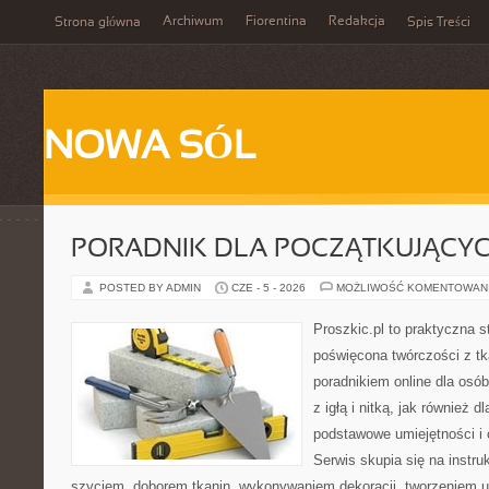
Archiwum
Fiorentina
Redakcja
Strona główna
Spis Treści
NOWA SÓL
PORADNIK DLA POCZĄTKUJĄCY
POSTED BY ADMIN
CZE - 5 - 2026
MOŻLIWOŚĆ KOMENTOWAN
Proszkic.pl to praktyczna s
poświęcona twórczości z tk
poradnikiem online dla osó
z igłą i nitką, jak również d
podstawowe umiejętności i 
Serwis skupia się na instr
szyciem, doborem tkanin, wykonywaniem dekoracji, tworzeniem 