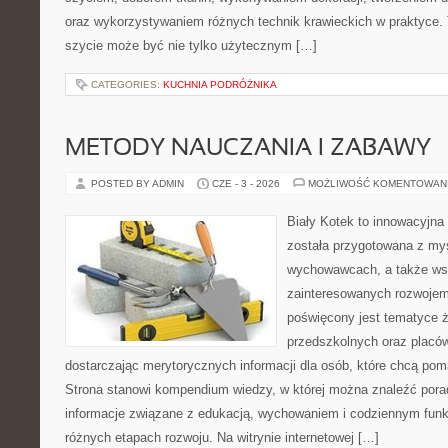
oraz wykorzystywaniem różnych technik krawieckich w praktyce. T
szycie może być nie tylko użytecznym […]
CATEGORIES:
KUCHNIA PODRÓŻNIKA
METODY NAUCZANIA I ZABAWY
POSTED BY ADMIN
CZE - 3 - 2026
MOŻLIWOŚĆ KOMENTOWAN
Biały Kotek to innowacyjna 
została przygotowana z myś
wychowawcach, a także ws
zainteresowanych rozwojem
poświęcony jest tematyce 
przedszkolnych oraz placó
dostarczając merytorycznych informacji dla osób, które chcą po
Strona stanowi kompendium wiedzy, w której można znaleźć porady
informacje związane z edukacją, wychowaniem i codziennym fun
różnych etapach rozwoju. Na witrynie internetowej […]