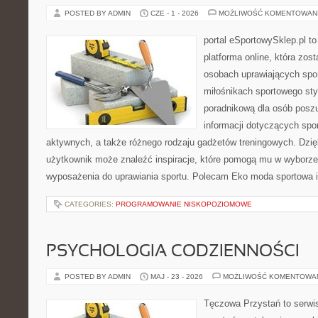
POSTED BY ADMIN
CZE - 1 - 2026
MOŻLIWOŚĆ KOMENTOWAN
portal eSportowySklep.pl to
platforma online, która zos
osobach uprawiających spor
miłośnikach sportowego styl
poradnikową dla osób pos
informacji dotyczących spor
aktywnych, a także różnego rodzaju gadżetów treningowych. Dzięk
użytkownik może znaleźć inspiracje, które pomogą mu w wyborz
wyposażenia do uprawiania sportu. Polecam Eko moda sportowa i
CATEGORIES:
PROGRAMOWANIE NISKOPOZIOMOWE
PSYCHOLOGIA CODZIENNOŚCI
POSTED BY ADMIN
MAJ - 23 - 2026
MOŻLIWOŚĆ KOMENTOWA
Tęczowa Przystań to serwis