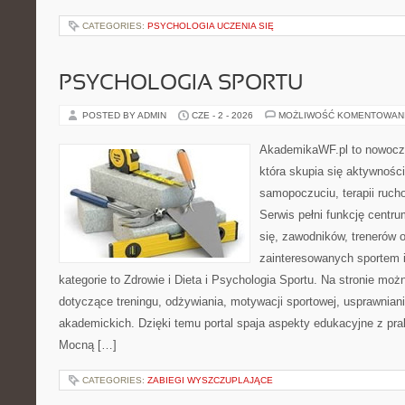
CATEGORIES:
PSYCHOLOGIA UCZENIA SIĘ
PSYCHOLOGIA SPORTU
POSTED BY ADMIN
CZE - 2 - 2026
MOŻLIWOŚĆ KOMENTOWAN
AkademikaWF.pl to nowocz
która skupia się aktywności
samopoczuciu, terapii ruch
Serwis pełni funkcję centr
się, zawodników, trenerów 
zainteresowanych sportem 
kategorie to Zdrowie i Dieta i Psychologia Sportu. Na stronie możn
dotyczące treningu, odżywiania, motywacji sportowej, usprawnia
akademickich. Dzięki temu portal spaja aspekty edukacyjne z p
Mocną […]
CATEGORIES:
ZABIEGI WYSZCZUPLAJĄCE