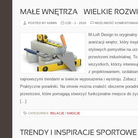
MAŁE WNĘTRZA – WIELKIE ROZW
POSTED BY ADMIN
CZE - 1 - 2026
MOŻLIWOŚĆ KOMENTOWAN
M-Loft Design to oryginaln
aranżacji wnętrz, który ins
stylowych pomysłów na urz
przestrzeni industrialnej. T
wszystkich, którzy interes
z projektowaniem, ozdabian
najnowszymi trendami w świecie wyposażenia i wystroju. Zobacz ta
Praktyczne poradniki. Na stronie można znaleźć obszerne porad
przestrzeni, które pomagają stworzyć funkcjonalne miejsce do ży
[…]
CATEGORIES:
RELACJE I EMOCJE
TRENDY I INSPIRACJE SPORTOWE