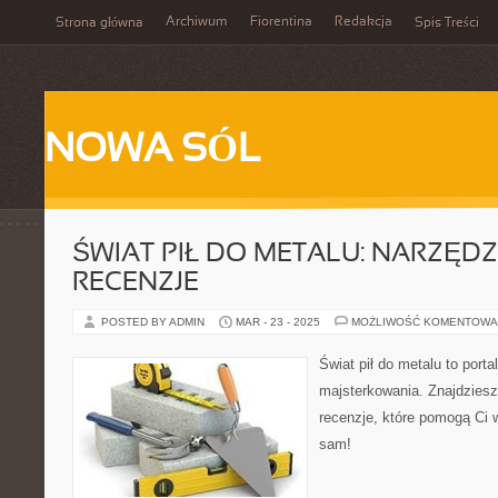
Archiwum
Fiorentina
Redakcja
Strona główna
Spis Treści
NOWA SÓL
ŚWIAT PIŁ DO METALU: NARZĘDZ
RECENZJE
POSTED BY ADMIN
MAR - 23 - 2025
MOŻLIWOŚĆ KOMENTOWA
Świat pił do metalu to por
majsterkowania. Znajdziesz 
recenzje, które pomogą Ci
sam!