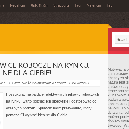
ina
Redakcja
Strasburg
Tagi
Valencia
Tagi
Spis Treści
SUB
WICE ROBOCZE NA RYNKU:
Motywacja o
LNE DLA CIEBIE!
zainteresow
chcących sku
natura jest 
NAJLEPSZE
2025
MOŻLIWOŚĆ KOMENTOWANIA
ZOSTAŁA WYŁĄCZONA
zarówno czyn
RĘKAWICE
ROBOCZE
emocjonalne
NA
Poszukując najbardziej efektywnych rękawic roboczych
kluczowym el
RYNKU:
WYBIERZ
badania poka
na rynku, warto poznać ich specyfikę i dostosować do
TE
konsekwencja
IDEALNE
własnych potrzeb. Sprawdź nasz przewodnik, który
nawyki. To o
DLA
CIEBIE!
działania, o
pomoże Ci wybrać idealne dla Ciebie!
można porówn
dopiero sys
trwałość. W