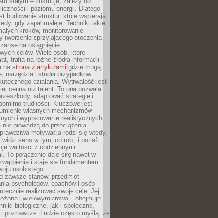
nem stałym – fluktuuje, zależy od
oliczności i poziomu energii. Dlatego
st budowanie struktur, które wspierają
edy, gdy zapał maleje. Techniki takie
małych kroków, monitorowanie
 tworzenie sprzyjającego otoczenia
zanse na osiągnięcie
wych celów. Wiele osób, które
at, trafia na różne źródła informacji i
ym na
strona z artykułami
gdzie mogą
e, narzędzia i studia przypadków
utecznego działania. Wytrwałość jest
iej cenna niż talent. To ona pozwala
rzeszkody, adaptować strategie i
 pomimo trudności. Kluczowe jest
zumienie własnych mechanizmów
znych i wypracowanie realistycznych
e nie prowadzą do przeciążenia.
prawdziwa motywacja rodzi się wtedy,
widzi sens w tym, co robi, i potrafi
oje wartości z codziennymi
. To połączenie daje siłę nawet w
wątpienia i staje się fundamentem
woju osobistego.
d zawsze stanowi przedmiot
ania psychologów, coachów i osób
tecznie realizować swoje cele. Jej
złożona i wielowymiarowa – obejmuje
niki biologiczne, jak i społeczne,
 i poznawcze. Ludzie często myślą, że