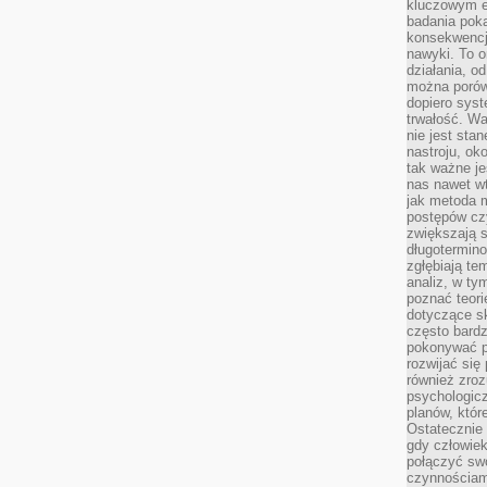
kluczowym el
badania poka
konsekwencja
nawyki. To o
działania, o
można porówn
dopiero sys
trwałość. W
nie jest sta
nastroju, ok
tak ważne je
nas nawet wt
jak metoda 
postępów czy
zwiększają s
długotermino
zgłębiają tem
analiz, w t
poznać teori
dotyczące sk
często bardz
pokonywać p
rozwijać się
również zro
psychologic
planów, któr
Ostatecznie 
gdy człowiek 
połączyć sw
czynnościami