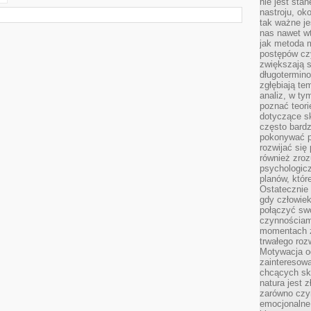
nie jest sta
nastroju, ok
tak ważne je
nas nawet wt
jak metoda 
postępów czy
zwiększają s
długotermino
zgłębiają tem
analiz, w t
poznać teori
dotyczące sk
często bardz
pokonywać p
rozwijać się
również zro
psychologic
planów, któr
Ostatecznie 
gdy człowiek 
połączyć sw
czynnościami
momentach z
trwałego roz
Motywacja o
zainteresow
chcących sku
natura jest 
zarówno czyn
emocjonalne