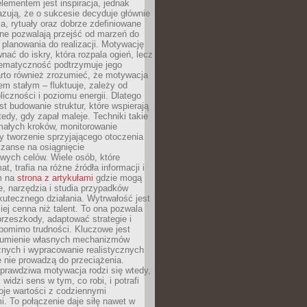
ementem jest inspiracja, jednak
zują, że o sukcesie decyduje głównie
, rytuały oraz dobrze zdefiniowane
ne pozwalają przejść od marzeń do
d planowania do realizacji. Motywację
ać do iskry, która rozpala ogień, lecz
tematyczność podtrzymuje jego
arto również zrozumieć, że motywacja
nem stałym – fluktuuje, zależy od
oliczności i poziomu energii. Dlatego
st budowanie struktur, które wspierają
edy, gdy zapał maleje. Techniki takie
małych kroków, monitorowanie
 tworzenie sprzyjającego otoczenia
zanse na osiągnięcie
wych celów. Wiele osób, które
at, trafia na różne źródła informacji i
ym na
strona z artykułami
gdzie mogą
e, narzędzia i studia przypadków
utecznego działania. Wytrwałość jest
iej cenna niż talent. To ona pozwala
rzeszkody, adaptować strategie i
 pomimo trudności. Kluczowe jest
zumienie własnych mechanizmów
znych i wypracowanie realistycznych
e nie prowadzą do przeciążenia.
prawdziwa motywacja rodzi się wtedy,
widzi sens w tym, co robi, i potrafi
oje wartości z codziennymi
. To połączenie daje siłę nawet w