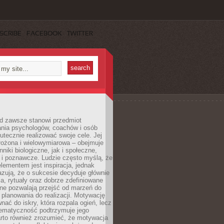
SCRIBE
FACEBOOK
TWITTER
d zawsze stanowi przedmiot
ania psychologów, coachów i osób
tecznie realizować swoje cele. Jej
złożona i wielowymiarowa – obejmuje
niki biologiczne, jak i społeczne,
 i poznawcze. Ludzie często myślą, że
ementem jest inspiracja, jednak
zują, że o sukcesie decyduje głównie
, rytuały oraz dobrze zdefiniowane
ne pozwalają przejść od marzeń do
d planowania do realizacji. Motywację
ać do iskry, która rozpala ogień, lecz
tematyczność podtrzymuje jego
arto również zrozumieć, że motywacja