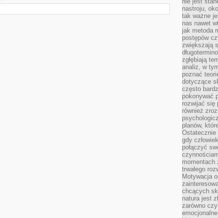
nie jest sta
nastroju, ok
tak ważne je
nas nawet wt
jak metoda 
postępów czy
zwiększają s
długotermino
zgłębiają tem
analiz, w t
poznać teori
dotyczące sk
często bardz
pokonywać p
rozwijać się
również zro
psychologic
planów, któr
Ostatecznie 
gdy człowiek 
połączyć sw
czynnościami
momentach z
trwałego roz
Motywacja o
zainteresow
chcących sku
natura jest 
zarówno czyn
emocjonalne