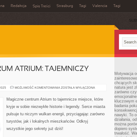
ina
Redakcja
Strasburg
Tagi
Valencia
Tagi
Spis Treści
SUB
UM ATRIUM: TAJEMNICZY
Motywacja o
zainteresow
chcących sku
natura jest 
MAGICZNE
 2025
MOŻLIWOŚĆ KOMENTOWANIA
ZOSTAŁA WYŁĄCZONA
CENTRUM
zarówno czyn
ATRIUM:
emocjonalne
TAJEMNICZY
Magiczne centrum Atrium to tajemnicze miejsce, które
kluczowym el
SERCE
MIASTA
badania poka
kryje w sobie niezwykłe historie i legendy. Serce miasta
konsekwencja
pulsuje tu niczym wulkan energii, przyciągając zarówno
nawyki. To o
działania, o
turystów, jak i lokalnych mieszkańców. Odkryj
można porówn
wszystkie jego sekrety już dziś!
dopiero sys
trwałość. W