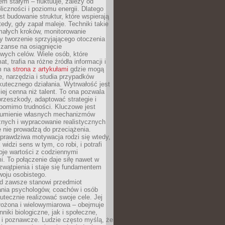
nem stałym – fluktuuje, zależy od
oliczności i poziomu energii. Dlatego
st budowanie struktur, które wspierają
edy, gdy zapał maleje. Techniki takie
małych kroków, monitorowanie
 tworzenie sprzyjającego otoczenia
zanse na osiągnięcie
wych celów. Wiele osób, które
at, trafia na różne źródła informacji i
ym na
strona z artykułami
gdzie mogą
e, narzędzia i studia przypadków
utecznego działania. Wytrwałość jest
iej cenna niż talent. To ona pozwala
rzeszkody, adaptować strategie i
 pomimo trudności. Kluczowe jest
zumienie własnych mechanizmów
znych i wypracowanie realistycznych
e nie prowadzą do przeciążenia.
prawdziwa motywacja rodzi się wtedy,
widzi sens w tym, co robi, i potrafi
oje wartości z codziennymi
. To połączenie daje siłę nawet w
wątpienia i staje się fundamentem
woju osobistego.
d zawsze stanowi przedmiot
ania psychologów, coachów i osób
tecznie realizować swoje cele. Jej
złożona i wielowymiarowa – obejmuje
niki biologiczne, jak i społeczne,
 i poznawcze. Ludzie często myślą, że