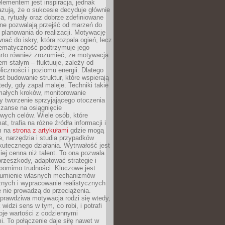
ementem jest inspiracja, jednak
zują, że o sukcesie decyduje głównie
, rytuały oraz dobrze zdefiniowane
ne pozwalają przejść od marzeń do
d planowania do realizacji. Motywację
ać do iskry, która rozpala ogień, lecz
tematyczność podtrzymuje jego
arto również zrozumieć, że motywacja
nem stałym – fluktuuje, zależy od
oliczności i poziomu energii. Dlatego
st budowanie struktur, które wspierają
edy, gdy zapał maleje. Techniki takie
małych kroków, monitorowanie
 tworzenie sprzyjającego otoczenia
zanse na osiągnięcie
wych celów. Wiele osób, które
at, trafia na różne źródła informacji i
ym na
strona z artykułami
gdzie mogą
e, narzędzia i studia przypadków
utecznego działania. Wytrwałość jest
iej cenna niż talent. To ona pozwala
rzeszkody, adaptować strategie i
 pomimo trudności. Kluczowe jest
zumienie własnych mechanizmów
znych i wypracowanie realistycznych
e nie prowadzą do przeciążenia.
prawdziwa motywacja rodzi się wtedy,
widzi sens w tym, co robi, i potrafi
oje wartości z codziennymi
. To połączenie daje siłę nawet w