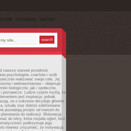
SCRIBE
FACEBOOK
TWITTER
d zawsze stanowi przedmiot
ania psychologów, coachów i osób
tecznie realizować swoje cele. Jej
złożona i wielowymiarowa – obejmuje
niki biologiczne, jak i społeczne,
 i poznawcze. Ludzie często myślą, że
ementem jest inspiracja, jednak
zują, że o sukcesie decyduje głównie
, rytuały oraz dobrze zdefiniowane
ne pozwalają przejść od marzeń do
d planowania do realizacji. Motywację
ać do iskry, która rozpala ogień, lecz
tematyczność podtrzymuje jego
arto również zrozumieć, że motywacja