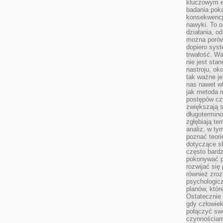
kluczowym el
badania poka
konsekwencja
nawyki. To o
działania, o
można porówn
dopiero sys
trwałość. W
nie jest sta
nastroju, ok
tak ważne je
nas nawet wt
jak metoda 
postępów czy
zwiększają s
długotermino
zgłębiają tem
analiz, w t
poznać teori
dotyczące sk
często bardz
pokonywać p
rozwijać się
również zro
psychologic
planów, któr
Ostatecznie 
gdy człowiek 
połączyć sw
czynnościami