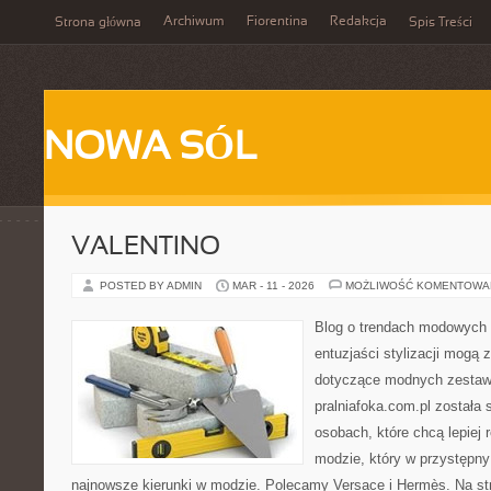
Archiwum
Fiorentina
Redakcja
Strona główna
Spis Treści
NOWA SÓL
VALENTINO
POSTED BY ADMIN
MAR - 11 - 2026
MOŻLIWOŚĆ KOMENTOWA
Blog o trendach modowych 
entuzjaści stylizacji mogą
dotyczące modnych zestaw
pralniafoka.com.pl została
osobach, które chcą lepiej 
modzie, który w przystępn
najnowsze kierunki w modzie. Polecamy Versace i Hermès. Na st