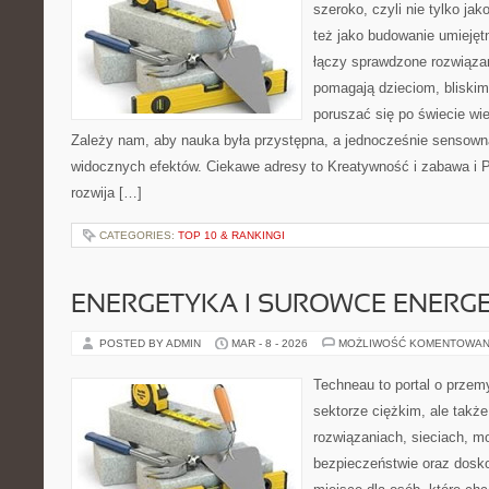
szeroko, czyli nie tylko jak
też jako budowanie umiejęt
łączy sprawdzone rozwiązani
pomagają dzieciom, bliski
poruszać się po świecie wi
Zależy nam, aby nauka była przystępna, a jednocześnie sensowna
widocznych efektów. Ciekawe adresy to Kreatywność i zabawa i P
rozwija […]
CATEGORIES:
TOP 10 & RANKINGI
ENERGETYKA I SUROWCE ENERG
POSTED BY ADMIN
MAR - 8 - 2026
MOŻLIWOŚĆ KOMENTOWAN
Techneau to portal o przem
sektorze ciężkim, ale także
rozwiązaniach, sieciach, mo
bezpieczeństwie oraz dosk