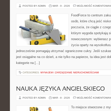
POSTED BY ADMIN
MAR - 9 - 2026
MOŻLIWOŚĆ KOMENTOWAN
FoodForce to centrum zaku
osób, które chcą jeść nis
poczucia, że ciągle z czeg
którym wygoda spotykają s
nowoczesnym: wybierasz pro
życia oparty na wysokotłu
jednocześnie pomagają utrzymać ograniczone cukry. Jeśli szukasz
jest osiągalne na co dzień, a nie tylko na papierze, ta idea jest 
kategorie na […]
CATEGORIES:
WYNAJEM I ZARZĄDZANIE NIERUCHOMOŚCIAMI
NAUKA JĘZYKA ANGIELSKIEGO
POSTED BY ADMIN
MAR - 8 - 2026
MOŻLIWOŚĆ KOMENTOWAN
To miejsce stworzone z myś