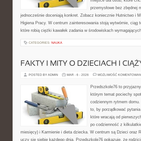
miejsce dla osób, które ch
przemysłowe bez zbędnej m
jednocześnie doceniają konkret. Zobacz koniecznie Hutnictwo i Me
Higiena Pracy. W centrum zainteresowania stoją wytwórnie, ciąg t
które robią ciężki kawałek zadania w środowiskach wymagającyc
CATEGORIES:
NAUKA
FAKTY I MITY O DZIECIACH I CIĄŻ
POSTED BY ADMIN
MAR - 6 - 2026
MOŻLIWOŚĆ KOMENTOWAN
Przedszkole76 to przyjazny
którym temat pociechy spo
codziennym rytmem domu. T
to, by porządkować pytania
które wracają od pierwszyc
po codzienność z kilkulatk
miesięcy) i Karmienie i dieta dziecka. W centrum są Dzieci oraz R
uczy się siebie każdego dnia. Przedszkole76 pokazuje, że rodzici