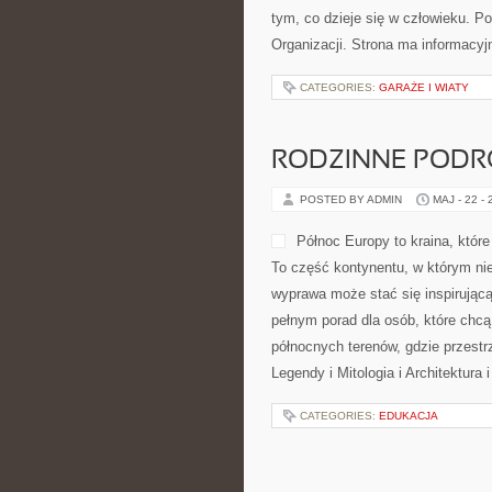
tym, co dzieje się w człowieku. P
Organizacji. Strona ma informacyj
CATEGORIES:
GARAŻE I WIATY
RODZINNE PODR
POSTED BY ADMIN
MAJ - 22 -
Północ Europy to kraina, któ
To część kontynentu, w którym nie
wyprawa może stać się inspirującą
pełnym porad dla osób, które chcą 
północnych terenów, gdzie przestr
Legendy i Mitologia i Architektura 
CATEGORIES:
EDUKACJA