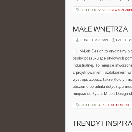
CATEGORIES:
ZABIEGI WYSZCZUP
MAŁE WNĘTRZA –
POSTED BY ADMIN
CZE - 1 - 2
M-Loft Design to oryginalny bl
osoby poszukujące stylowych pomy
industrialnej. To miejsce stworzon
z projektowaniem, ozdabianiem wn
wystroju. Zobacz także Kolory i ma
obszerne poradniki dotyczące mod
miejsce do życia. M-Loft Design s
CATEGORIES:
RELACJE I EMOCJE
TRENDY I INSPI