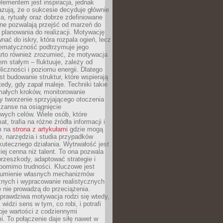
ementem jest inspiracja, jednak
zują, że o sukcesie decyduje głównie
, rytuały oraz dobrze zdefiniowane
ne pozwalają przejść od marzeń do
d planowania do realizacji. Motywację
ać do iskry, która rozpala ogień, lecz
tematyczność podtrzymuje jego
arto również zrozumieć, że motywacja
nem stałym – fluktuuje, zależy od
oliczności i poziomu energii. Dlatego
st budowanie struktur, które wspierają
edy, gdy zapał maleje. Techniki takie
małych kroków, monitorowanie
 tworzenie sprzyjającego otoczenia
zanse na osiągnięcie
wych celów. Wiele osób, które
at, trafia na różne źródła informacji i
ym na
strona z artykułami
gdzie mogą
e, narzędzia i studia przypadków
utecznego działania. Wytrwałość jest
iej cenna niż talent. To ona pozwala
rzeszkody, adaptować strategie i
 pomimo trudności. Kluczowe jest
zumienie własnych mechanizmów
znych i wypracowanie realistycznych
e nie prowadzą do przeciążenia.
prawdziwa motywacja rodzi się wtedy,
widzi sens w tym, co robi, i potrafi
oje wartości z codziennymi
. To połączenie daje siłę nawet w