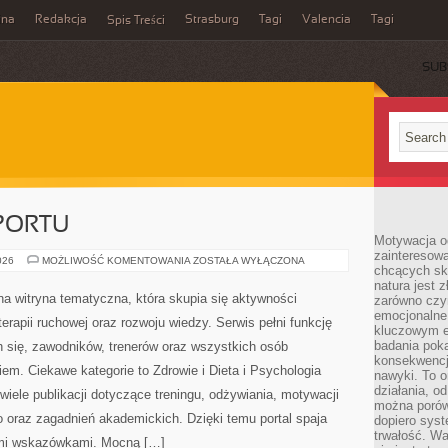
ina
Redakcja
Strasburg
Tagi
Valencia
Tagi
Spis Treści
SUB
PORTU
Motywacja o
zainteresow
PSYCHOLOGIA
026
MOŻLIWOŚĆ KOMENTOWANIA
ZOSTAŁA WYŁĄCZONA
chcących sku
SPORTU
natura jest 
 witryna tematyczna, która skupia się aktywności
zarówno czyn
emocjonalne
erapii ruchowej oraz rozwoju wiedzy. Serwis pełni funkcję
kluczowym el
badania poka
 się, zawodników, trenerów oraz wszystkich osób
konsekwencja
em. Ciekawe kategorie to Zdrowie i Dieta i Psychologia
nawyki. To o
działania, o
wiele publikacji dotyczące treningu, odżywiania, motywacji
można porówn
 oraz zagadnień akademickich. Dzięki temu portal spaja
dopiero sys
trwałość. W
ymi wskazówkami. Mocną […]