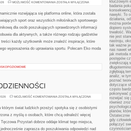
kluczowym el
TRENDY
026
MOŻLIWOŚĆ KOMENTOWANIA
ZOSTAŁA WYŁĄCZONA
I
badania poka
INSPIRACJE
konsekwencja
SPORTOWE
namicznie rozwijająca się platforma online, która została
nawyki. To o
działania, o
wiających sport oraz wszystkich miłośnikach sportowego
można porówn
radnikową dla osób poszukujących sprawdzonych informacji
dopiero sys
trwałość. W
 obuwia dla aktywnych, a także różnego rodzaju gadżetów
nie jest sta
nastroju, ok
 treści każdy użytkownik może znaleźć inspiracje, które
tak ważne je
ego wyposażenia do uprawiania sportu. Polecam Eko moda
nas nawet wt
jak metoda 
postępów czy
zwiększają s
długotermino
ISKOPOZIOMOWE
zgłębiają tem
analiz, w t
poznać teori
dotyczące sk
ODZIENNOŚCI
często bardz
pokonywać p
PSYCHOLOGIA
 2026
MOŻLIWOŚĆ KOMENTOWANIA
ZOSTAŁA WYŁĄCZONA
rozwijać się
CODZIENNOŚCI
również zro
psychologic
 którym świat ludzkich przeżyć spotyka się z osobistymi
planów, któr
worzona z myślą o osobach, które chcą odnaleźć więcej
Ostatecznie 
gdy człowiek 
Tęczowa Przystań dobrze oddaje klimat tego miejsca,
połączyć sw
czynnościami
a jednocześnie zaprasza do poszukiwania odpowiedzi nad