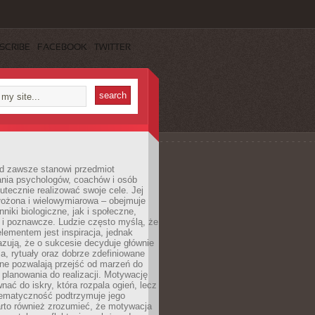
SCRIBE
FACEBOOK
TWITTER
d zawsze stanowi przedmiot
ania psychologów, coachów i osób
tecznie realizować swoje cele. Jej
złożona i wielowymiarowa – obejmuje
niki biologiczne, jak i społeczne,
 i poznawcze. Ludzie często myślą, że
ementem jest inspiracja, jednak
zują, że o sukcesie decyduje głównie
, rytuały oraz dobrze zdefiniowane
ne pozwalają przejść od marzeń do
d planowania do realizacji. Motywację
ać do iskry, która rozpala ogień, lecz
tematyczność podtrzymuje jego
arto również zrozumieć, że motywacja