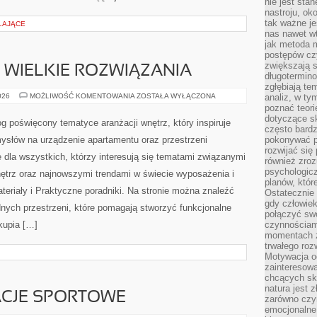
nie jest sta
nastroju, ok
tak ważne je
LAJĄCE
nas nawet wt
jak metoda 
postępów czy
zwiększają s
 WIELKIE ROZWIĄZANIA
długotermino
zgłębiają tem
MAŁE
026
MOŻLIWOŚĆ KOMENTOWANIA
ZOSTAŁA WYŁĄCZONA
analiz, w t
WNĘTRZA
poznać teori
–
dotyczące sk
WIELKIE
og poświęcony tematyce aranżacji wnętrz, który inspiruje
ROZWIĄZANIA
często bardz
słów na urządzenie apartamentu oraz przestrzeni
pokonywać p
rozwijać się
e dla wszystkich, którzy interesują się tematami związanymi
również zro
psychologic
ętrz oraz najnowszymi trendami w świecie wyposażenia i
planów, któr
teriały i Praktyczne poradniki. Na stronie można znaleźć
Ostatecznie 
gdy człowiek 
nych przestrzeni, które pomagają stworzyć funkcjonalne
połączyć sw
kupia […]
czynnościami
momentach z
trwałego roz
Motywacja o
zainteresow
chcących sku
natura jest 
RACJE SPORTOWE
zarówno czyn
emocjonalne