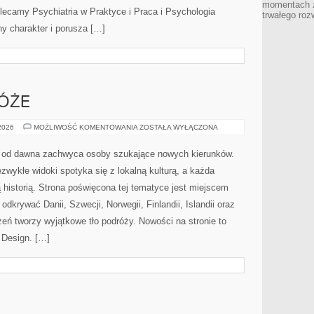
momentach z
olecamy Psychiatria w Praktyce i Praca i Psychologia
trwałego roz
ny charakter i porusza […]
ÓŻE
RODZINNE
 2026
MOŻLIWOŚĆ KOMENTOWANIA
ZOSTAŁA WYŁĄCZONA
PODRÓŻE
re od dawna zachwyca osoby szukające nowych kierunków.
zwykłe widoki spotyka się z lokalną kulturą, a każda
 historią. Strona poświęcona tej tematyce jest miejscem
odkrywać Danii, Szwecji, Norwegii, Finlandii, Islandii oraz
zeń tworzy wyjątkowe tło podróży. Nowości na stronie to
i Design. […]