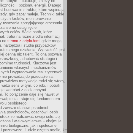
nem stałym – fluktuuje, zależy od
oliczności i poziomu energii. Dlatego
st budowanie struktur, które wspierają
edy, gdy zapał maleje. Techniki takie
małych kroków, monitorowanie
 tworzenie sprzyjającego otoczenia
zanse na osiągnięcie
wych celów. Wiele osób, które
at, trafia na różne źródła informacji i
ym na
strona z artykułami
gdzie mogą
e, narzędzia i studia przypadków
utecznego działania. Wytrwałość jest
iej cenna niż talent. To ona pozwala
rzeszkody, adaptować strategie i
 pomimo trudności. Kluczowe jest
zumienie własnych mechanizmów
znych i wypracowanie realistycznych
e nie prowadzą do przeciążenia.
prawdziwa motywacja rodzi się wtedy,
widzi sens w tym, co robi, i potrafi
oje wartości z codziennymi
. To połączenie daje siłę nawet w
wątpienia i staje się fundamentem
woju osobistego.
d zawsze stanowi przedmiot
ania psychologów, coachów i osób
tecznie realizować swoje cele. Jej
złożona i wielowymiarowa – obejmuje
niki biologiczne, jak i społeczne,
 i poznawcze. Ludzie często myślą, że