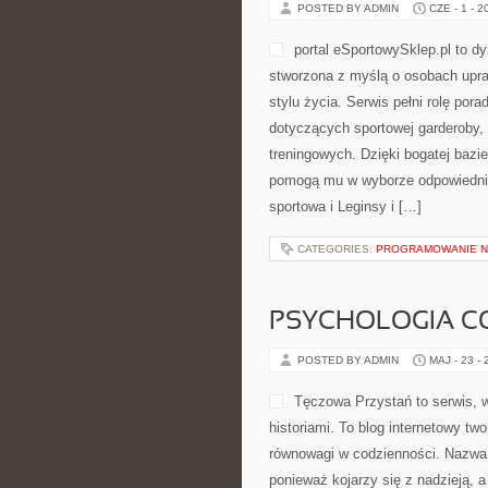
POSTED BY ADMIN
CZE - 1 - 2
portal eSportowySklep.pl to dy
stworzona z myślą o osobach upra
stylu życia. Serwis pełni rolę po
dotyczących sportowej garderoby,
treningowych. Dzięki bogatej bazie
pomogą mu w wyborze odpowiedni
sportowa i Leginsy i […]
CATEGORIES:
PROGRAMOWANIE N
PSYCHOLOGIA C
POSTED BY ADMIN
MAJ - 23 -
Tęczowa Przystań to serwis, w
historiami. To blog internetowy t
równowagi w codzienności. Nazwa 
ponieważ kojarzy się z nadzieją, 