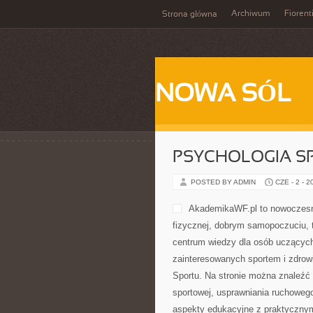
Archiwum
Fiorent
Strona główna
NOWA SÓL
PSYCHOLOGIA S
POSTED BY ADMIN
CZE - 2 - 2
AkademikaWF.pl to nowoczesna
fizycznej, dobrym samopoczuciu, t
centrum wiedzy dla osób uczących
zainteresowanych sportem i zdrowi
Sportu. Na stronie można znaleźć 
sportowej, usprawniania ruchowego
aspekty edukacyjne z praktyczn