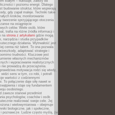
nem stałym – fluktuuje, zależy od
oliczności i poziomu energii. Dlatego
st budowanie struktur, które wspierają
edy, gdy zapał maleje. Techniki takie
małych kroków, monitorowanie
 tworzenie sprzyjającego otoczenia
zanse na osiągnięcie
wych celów. Wiele osób, które
at, trafia na różne źródła informacji i
ym na
strona z artykułami
gdzie mogą
e, narzędzia i studia przypadków
utecznego działania. Wytrwałość jest
iej cenna niż talent. To ona pozwala
rzeszkody, adaptować strategie i
 pomimo trudności. Kluczowe jest
zumienie własnych mechanizmów
znych i wypracowanie realistycznych
e nie prowadzą do przeciążenia.
prawdziwa motywacja rodzi się wtedy,
widzi sens w tym, co robi, i potrafi
oje wartości z codziennymi
. To połączenie daje siłę nawet w
wątpienia i staje się fundamentem
woju osobistego.
d zawsze stanowi przedmiot
ania psychologów, coachów i osób
tecznie realizować swoje cele. Jej
złożona i wielowymiarowa – obejmuje
niki biologiczne, jak i społeczne,
 i poznawcze. Ludzie często myślą, że