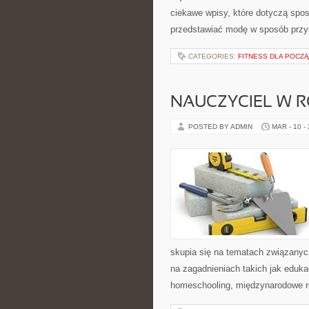
ciekawe wpisy, które dotyczą sposob
przedstawiać modę w sposób przys
CATEGORIES:
FITNESS DLA POCZ
NAUCZYCIEL W 
POSTED BY ADMIN
MAR - 10 -
skupia się na tematach związany
na zagadnieniach takich jak edukac
homeschooling, międzynarodowe r