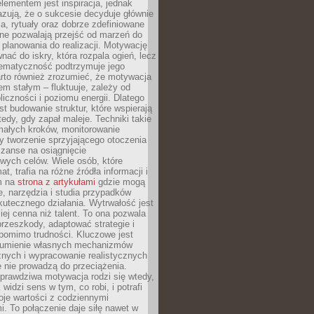
ementem jest inspiracja, jednak
zują, że o sukcesie decyduje głównie
, rytuały oraz dobrze zdefiniowane
ne pozwalają przejść od marzeń do
d planowania do realizacji. Motywację
ać do iskry, która rozpala ogień, lecz
tematyczność podtrzymuje jego
arto również zrozumieć, że motywacja
nem stałym – fluktuuje, zależy od
oliczności i poziomu energii. Dlatego
st budowanie struktur, które wspierają
edy, gdy zapał maleje. Techniki takie
małych kroków, monitorowanie
 tworzenie sprzyjającego otoczenia
zanse na osiągnięcie
wych celów. Wiele osób, które
at, trafia na różne źródła informacji i
ym na
strona z artykułami
gdzie mogą
e, narzędzia i studia przypadków
utecznego działania. Wytrwałość jest
iej cenna niż talent. To ona pozwala
rzeszkody, adaptować strategie i
 pomimo trudności. Kluczowe jest
zumienie własnych mechanizmów
znych i wypracowanie realistycznych
e nie prowadzą do przeciążenia.
prawdziwa motywacja rodzi się wtedy,
widzi sens w tym, co robi, i potrafi
oje wartości z codziennymi
. To połączenie daje siłę nawet w