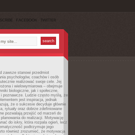
SCRIBE
FACEBOOK
TWITTER
d zawsze stanowi przedmiot
ania psychologów, coachów i osób
tecznie realizować swoje cele. Jej
złożona i wielowymiarowa – obejmuje
niki biologiczne, jak i społeczne,
 i poznawcze. Ludzie często myślą, że
ementem jest inspiracja, jednak
zują, że o sukcesie decyduje głównie
, rytuały oraz dobrze zdefiniowane
ne pozwalają przejść od marzeń do
d planowania do realizacji. Motywację
ać do iskry, która rozpala ogień, lecz
tematyczność podtrzymuje jego
arto również zrozumieć, że motywacja