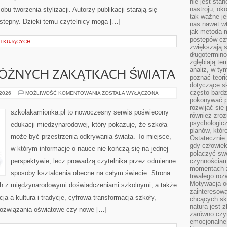
nie jest sta
nastroju, ok
u tworzenia stylizacji. Autorzy publikacji starają się
tak ważne je
tępny. Dzięki temu czytelnicy mogą […]
nas nawet wt
jak metoda 
postępów czy
ĄTKUJĄCYCH
zwiększają s
długotermino
zgłębiają tem
analiz, w t
RÓŻNYCH ZAKĄTKACH ŚWIATA
poznać teori
dotyczące sk
często bardz
NAUCZYCIEL
 2026
MOŻLIWOŚĆ KOMENTOWANIA
ZOSTAŁA WYŁĄCZONA
W
pokonywać p
RÓŻNYCH
rozwijać się
ZAKĄTKACH
szkolakamionka.pl to nowoczesny serwis poświęcony
również zro
ŚWIATA
psychologic
edukacji międzynarodowej, który pokazuje, że szkoła
planów, któr
może być przestrzenią odkrywania świata. To miejsce,
Ostatecznie 
gdy człowiek 
w którym informacje o nauce nie kończą się na jednej
połączyć sw
perspektywie, lecz prowadzą czytelnika przez odmienne
czynnościami
momentach z
sposoby kształcenia obecne na całym świecie. Strona
trwałego roz
Motywacja o
ch z międzynarodowymi doświadczeniami szkolnymi, a także
zainteresow
ja a kultura i tradycje, cyfrowa transformacja szkoły,
chcących sku
natura jest 
ozwiązania oświatowe czy nowe […]
zarówno czyn
emocjonalne