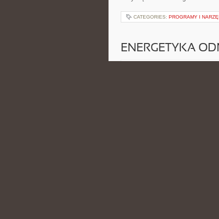
CATEGORIES:
PROGRAMY I NARZĘ
ENERGETYKA O
POSTED BY ADMIN
LUT - 27 - 
po treści mogli sięgać inżynierow
stronie to Diagnostyka i Serwis 
CATEGORIES:
GNIEZNO