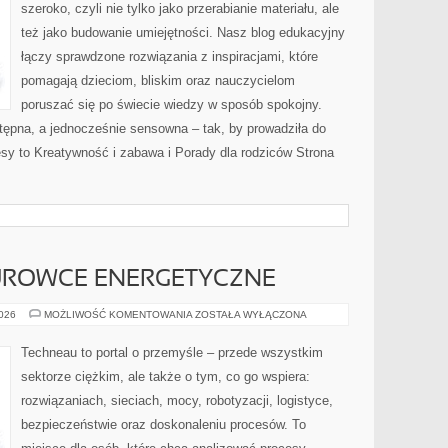
szeroko, czyli nie tylko jako przerabianie materiału, ale
też jako budowanie umiejętności. Nasz blog edukacyjny
łączy sprawdzone rozwiązania z inspiracjami, które
pomagają dzieciom, bliskim oraz nauczycielom
poruszać się po świecie wiedzy w sposób spokojny.
tępna, a jednocześnie sensowna – tak, by prowadziła do
sy to Kreatywność i zabawa i Porady dla rodziców Strona
SUROWCE ENERGETYCZNE
ENERGETYKA
2026
MOŻLIWOŚĆ KOMENTOWANIA
ZOSTAŁA WYŁĄCZONA
I
SUROWCE
ENERGETYCZNE
Techneau to portal o przemyśle – przede wszystkim
sektorze ciężkim, ale także o tym, co go wspiera:
rozwiązaniach, sieciach, mocy, robotyzacji, logistyce,
bezpieczeństwie oraz doskonaleniu procesów. To