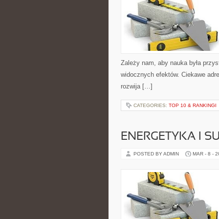
Zależy nam, aby nauka była przys
widocznych efektów. Ciekawe adre
rozwija […]
CATEGORIES:
TOP 10 & RANKINGI
ENERGETYKA I 
POSTED BY ADMIN
MAR - 8 - 