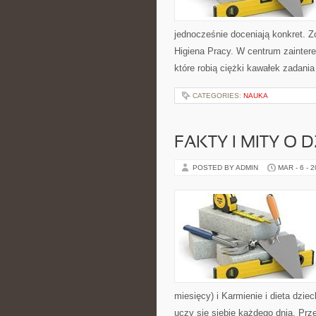
jednocześnie doceniają konkret. Z
Higiena Pracy. W centrum zaintere
które robią ciężki kawałek zadan
CATEGORIES:
NAUKA
FAKTY I MITY O D
POSTED BY ADMIN
MAR - 6 - 
miesięcy) i Karmienie i dieta dzie
uczy się siebie każdego dnia. Prze