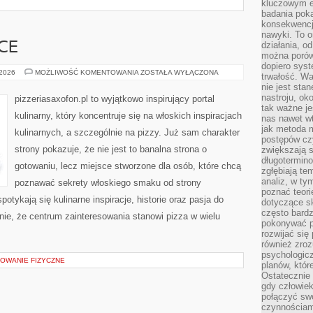
kluczowym el
badania poka
konsekwencja
nawyki. To o
działania, o
CE
można porówn
dopiero sys
PIZZERIE
 2026
MOŻLIWOŚĆ KOMENTOWANIA
ZOSTAŁA WYŁĄCZONA
trwałość. W
W
nie jest sta
POLSCE
nastroju, ok
pizzeriasaxofon.pl to wyjątkowo inspirujący portal
tak ważne je
kulinarny, który koncentruje się na włoskich inspiracjach
nas nawet wt
jak metoda 
kulinarnych, a szczególnie na pizzy. Już sam charakter
postępów czy
strony pokazuje, że nie jest to banalna strona o
zwiększają s
długotermino
gotowaniu, lecz miejsce stworzone dla osób, które chcą
zgłębiają tem
analiz, w t
poznawać sekrety włoskiego smaku od strony
poznać teori
potykają się kulinarne inspiracje, historie oraz pasja do
dotyczące sk
często bardz
nie, że centrum zainteresowania stanowi pizza w wielu
pokonywać p
rozwijać się
również zro
psychologic
TOWANIE FIZYCZNE
planów, któr
Ostatecznie 
gdy człowiek 
połączyć sw
czynnościami