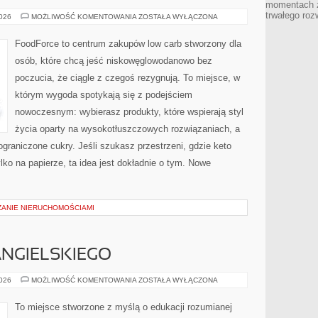
momentach z
trwałego roz
PRODUKTY
2026
MOŻLIWOŚĆ KOMENTOWANIA
ZOSTAŁA WYŁĄCZONA
KETO
FoodForce to centrum zakupów low carb stworzony dla
osób, które chcą jeść niskowęglowodanowo bez
poczucia, że ciągle z czegoś rezygnują. To miejsce, w
którym wygoda spotykają się z podejściem
nowoczesnym: wybierasz produkty, które wspierają styl
życia oparty na wysokotłuszczowych rozwiązaniach, a
raniczone cukry. Jeśli szukasz przestrzeni, gdzie keto
ylko na papierze, ta idea jest dokładnie o tym. Nowe
ZANIE NIERUCHOMOŚCIAMI
NGIELSKIEGO
NAUKA
2026
MOŻLIWOŚĆ KOMENTOWANIA
ZOSTAŁA WYŁĄCZONA
JĘZYKA
ANGIELSKIEGO
To miejsce stworzone z myślą o edukacji rozumianej