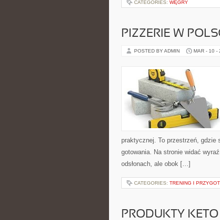
CATEGORIES:
WĘGRY
PIZZERIE W POLS
POSTED BY ADMIN
MAR - 10 -
praktycznej. To przestrzeń, gdzie s
gotowania. Na stronie widać wyraź
odsłonach, ale obok […]
CATEGORIES:
TRENING I PRZYGO
PRODUKTY KETO