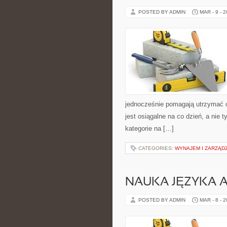
POSTED BY ADMIN
MAR - 9 - 
jednocześnie pomagają utrzymać og
jest osiągalne na co dzień, a nie t
kategorie na […]
CATEGORIES:
WYNAJEM I ZARZĄD
NAUKA JĘZYKA A
POSTED BY ADMIN
MAR - 8 - 