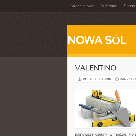
Archiwum
Fiorent
Strona główna
NOWA SÓL
VALENTINO
POSTED BY ADMIN
MAR - 11 -
najnowsze kierunki w modzie. Pol