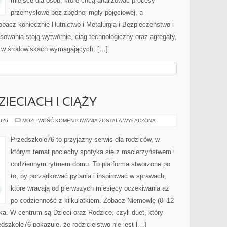
miejsce dla osób, które chcą analizować procesy
przemysłowe bez zbędnej mgły pojęciowej, a
obacz koniecznie Hutnictwo i Metalurgia i Bezpieczeństwo i
sowania stoją wytwórnie, ciąg technologiczny oraz agregaty,
ia w środowiskach wymagających: […]
ZIECIACH I CIĄŻY
FAKTY
2026
MOŻLIWOŚĆ KOMENTOWANIA
ZOSTAŁA WYŁĄCZONA
I
MITY
O
Przedszkole76 to przyjazny serwis dla rodziców, w
DZIECIACH
I
którym temat pociechy spotyka się z macierzyństwem i
CIĄŻY
codziennym rytmem domu. To platforma stworzone po
to, by porządkować pytania i inspirować w sprawach,
które wracają od pierwszych miesięcy oczekiwania aż
po codzienność z kilkulatkiem. Zobacz Niemowlę (0–12
cka. W centrum są Dzieci oraz Rodzice, czyli duet, który
dszkole76 pokazuje, że rodzicielstwo nie jest […]