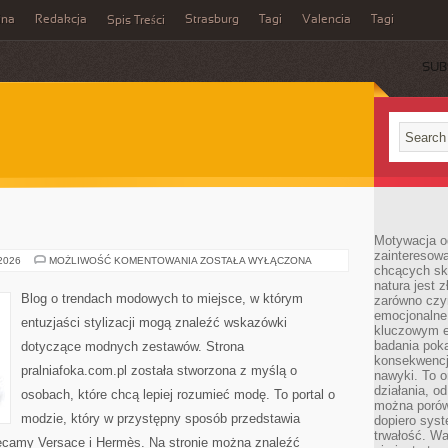
ina
Redakcja
Strasburg
Tagi
Valencia
Tagi
Spis Treści
SUB
Motywacja o
zainteresow
VALENTINO
 2026
MOŻLIWOŚĆ KOMENTOWANIA
ZOSTAŁA WYŁĄCZONA
chcących sku
natura jest 
Blog o trendach modowych to miejsce, w którym
zarówno czyn
emocjonalne
entuzjaści stylizacji mogą znaleźć wskazówki
kluczowym el
badania poka
dotyczące modnych zestawów. Strona
konsekwencja
pralniafoka.com.pl została stworzona z myślą o
nawyki. To o
działania, o
osobach, które chcą lepiej rozumieć modę. To portal o
można porówn
modzie, który w przystępny sposób przedstawia
dopiero sys
trwałość. W
ecamy Versace i Hermès. Na stronie można znaleźć