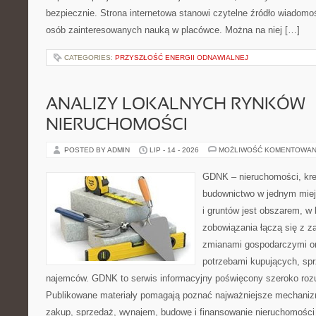
bezpiecznie. Strona internetowa stanowi czytelne źródło wiadomoś
osób zainteresowanych nauką w placówce. Można na niej […]
CATEGORIES:
PRZYSZŁOŚĆ ENERGII ODNAWIALNEJ
ANALIZY LOKALNYCH RYNKÓW
NIERUCHOMOŚCI
POSTED BY ADMIN
LIP - 14 - 2026
MOŻLIWOŚĆ KOMENTOWAN
GDNK – nieruchomości, kre
budownictwo w jednym mie
i gruntów jest obszarem, 
zobowiązania łączą się z z
zmianami gospodarczymi or
potrzebami kupujących, sprz
najemców. GDNK to serwis informacyjny poświęcony szeroko ro
Publikowane materiały pomagają poznać najważniejsze mechaniz
zakup, sprzedaż, wynajem, budowę i finansowanie nieruchomości 