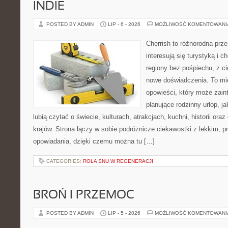
INDIE
POSTED BY ADMIN
LIP - 6 - 2026
MOŻLIWOŚĆ KOMENTOWAN
Cherrish to różnorodna prze
interesują się turystyką i
regiony bez pośpiechu, z ci
nowe doświadczenia. To mi
opowieści, który może zai
planujące rodzinny urlop, ja
lubią czytać o świecie, kulturach, atrakcjach, kuchni, historii ora
krajów. Strona łączy w sobie podróżnicze ciekawostki z lekkim,
opowiadania, dzięki czemu można tu […]
CATEGORIES:
ROLA SNU W REGENERACJI
BROŃ I PRZEMOC
POSTED BY ADMIN
LIP - 5 - 2026
MOŻLIWOŚĆ KOMENTOWAN