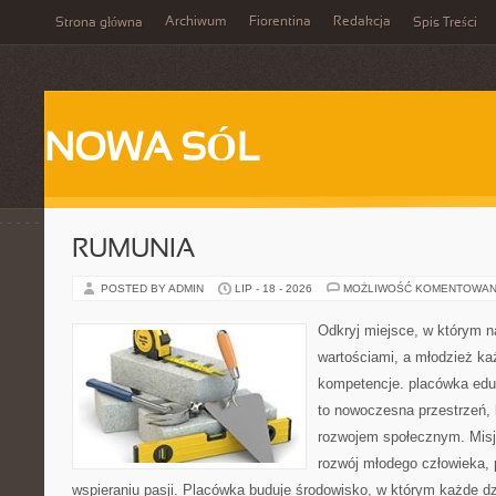
Archiwum
Fiorentina
Redakcja
Strona główna
Spis Treści
NOWA SÓL
RUMUNIA
POSTED BY ADMIN
LIP - 18 - 2026
MOŻLIWOŚĆ KOMENTOWAN
Odkryj miejsce, w którym n
wartościami, a młodzież ka
kompetencje. placówka edu
to nowoczesna przestrzeń, k
rozwojem społecznym. Misj
rozwój młodego człowieka,
wspieraniu pasji. Placówka buduje środowisko, w którym każde d