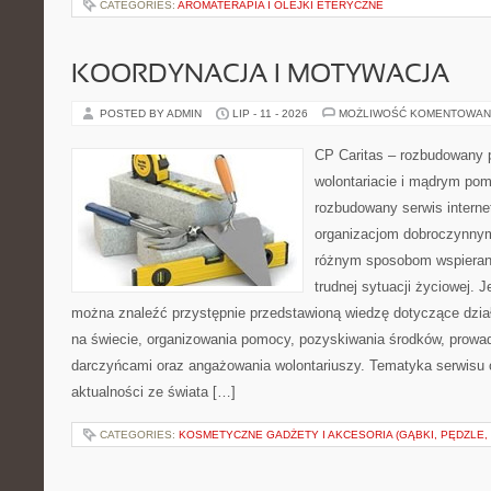
CATEGORIES:
AROMATERAPIA I OLEJKI ETERYCZNE
KOORDYNACJA I MOTYWACJA
POSTED BY ADMIN
LIP - 11 - 2026
MOŻLIWOŚĆ KOMENTOWAN
CP Caritas – rozbudowany p
wolontariacie i mądrym pom
rozbudowany serwis intern
organizacjom dobroczynnym,
różnym sposobom wspierani
trudnej sytuacji życiowej. 
można znaleźć przystępnie przedstawioną wiedzę dotyczące działa
na świecie, organizowania pomocy, pozyskiwania środków, prowad
darczyńcami oraz angażowania wolontariuszy. Tematyka serwisu 
aktualności ze świata […]
CATEGORIES:
KOSMETYCZNE GADŻETY I AKCESORIA (GĄBKI, PĘDZLE,