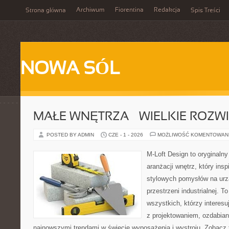
Archiwum
Fiorentina
Redakcja
Strona główna
Spis Treści
NOWA SÓL
MAŁE WNĘTRZA – WIELKIE ROZW
POSTED BY ADMIN
CZE - 1 - 2026
MOŻLIWOŚĆ KOMENTOWAN
M-Loft Design to oryginaln
aranżacji wnętrz, który ins
stylowych pomysłów na urz
przestrzeni industrialnej. T
wszystkich, którzy interes
z projektowaniem, ozdabian
najnowszymi trendami w świecie wyposażenia i wystroju. Zobacz ta