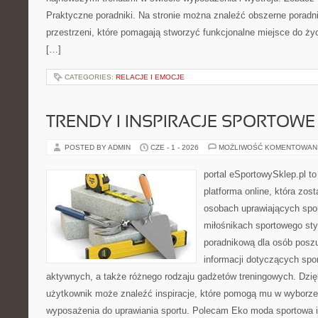
Praktyczne poradniki. Na stronie można znaleźć obszerne porad
przestrzeni, które pomagają stworzyć funkcjonalne miejsce do ży
[…]
CATEGORIES:
RELACJE I EMOCJE
TRENDY I INSPIRACJE SPORTOWE
POSTED BY ADMIN
CZE - 1 - 2026
MOŻLIWOŚĆ KOMENTOWAN
portal eSportowySklep.pl to
platforma online, która zos
osobach uprawiających spor
miłośnikach sportowego styl
poradnikową dla osób pos
informacji dotyczących spor
aktywnych, a także różnego rodzaju gadżetów treningowych. Dzięk
użytkownik może znaleźć inspiracje, które pomogą mu w wyborz
wyposażenia do uprawiania sportu. Polecam Eko moda sportowa i