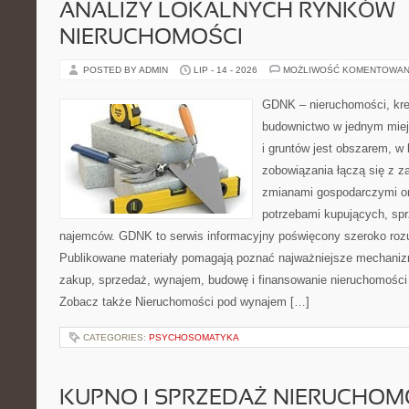
ANALIZY LOKALNYCH RYNKÓW
NIERUCHOMOŚCI
POSTED BY ADMIN
LIP - 14 - 2026
MOŻLIWOŚĆ KOMENTOWAN
GDNK – nieruchomości, kre
budownictwo w jednym mie
i gruntów jest obszarem, 
zobowiązania łączą się z z
zmianami gospodarczymi or
potrzebami kupujących, sprz
najemców. GDNK to serwis informacyjny poświęcony szeroko ro
Publikowane materiały pomagają poznać najważniejsze mechaniz
zakup, sprzedaż, wynajem, budowę i finansowanie nieruchomości 
Zobacz także Nieruchomości pod wynajem […]
CATEGORIES:
PSYCHOSOMATYKA
KUPNO I SPRZEDAŻ NIERUCHOM