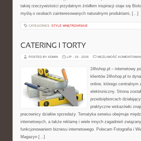
takiej rzeczywistości przydatnym źródłem inspiracji staje się Biol
myślą o osobach zainteresowanych naturalnymi produktami, […]
CATEGORIES:
STYLE WNĘTRZARSKIE
CATERING I TORTY
POSTED BY ADMIN
LIP - 19 - 2026
MOŻLIWOŚĆ KOMENTOWAN
24hshop.pl – internetowy p
klientów 24hshop.pl to dyn
online, którego centralnym 
elektroniczny. Strona zost
przedsiębiorcach działający
praktyczne wskazówki znajd
pracownicy działów sprzedaży. Tematyka serwisu obejmuje międz
internetowych, a także reklamę i wiele innych zagadnień związa
funkcjonowaniem biznesu internetowego. Polecam Fotografia i Wid
Magazyn […]