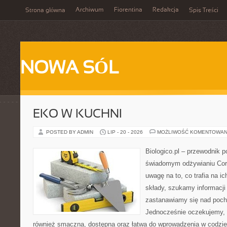
Archiwum
Fiorentina
Redakcja
Strona główna
Spis Treści
NOWA SÓL
EKO W KUCHNI
POSTED BY ADMIN
LIP - 20 - 2026
MOŻLIWOŚĆ KOMENTOWAN
Biologico.pl – przewodnik p
świadomym odżywianiu Cor
uwagę na to, co trafia na i
składy, szukamy informacji 
zastanawiamy się nad poc
Jednocześnie oczekujemy, 
również smaczna, dostępna oraz łatwa do wprowadzenia w codzi