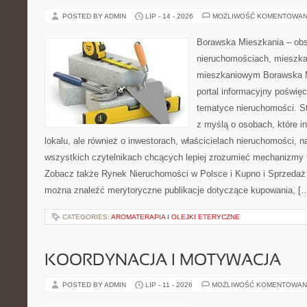
POSTED BY ADMIN
LIP - 14 - 2026
MOŻLIWOŚĆ KOMENTOWAN
Borawska Mieszkania – ob
nieruchomościach, mieszka
mieszkaniowym Borawska Mi
portal informacyjny poświę
tematyce nieruchomości. S
z myślą o osobach, które i
lokalu, ale również o inwestorach, właścicielach nieruchomości, 
wszystkich czytelnikach chcących lepiej zrozumieć mechanizmy 
Zobacz także Rynek Nieruchomości w Polsce i Kupno i Sprzedaż
można znaleźć merytoryczne publikacje dotyczące kupowania, [
CATEGORIES:
AROMATERAPIA I OLEJKI ETERYCZNE
KOORDYNACJA I MOTYWACJA
POSTED BY ADMIN
LIP - 11 - 2026
MOŻLIWOŚĆ KOMENTOWAN