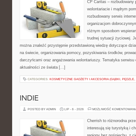
CP Caritas – rozbudowany p
wolontariacie i mądrym pom
rozbudowany serwis intern
organizacjom dobroczynnym,
różnym sposobom wspierani
trudnej sytuacji życiowej. 
można znaleźć przystępnie przedstawioną wiedzę dotyczące działa
na świecie, organizowania pomocy, pozyskiwania środków, prowad
darczyńcami oraz angażowania wolontariuszy. Tematyka serwisu 
aktualności ze świata […]
CATEGORIES:
KOSMETYCZNE GADŻETY I AKCESORIA (GĄBKI, PĘDZLE,
INDIE
POSTED BY ADMIN
LIP - 6 - 2026
MOŻLIWOŚĆ KOMENTOWAN
Cherrish to różnorodna prze
interesują się turystyką i
regiony bez pośpiechu, z ci