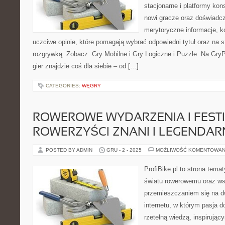
stacjonarne i platformy kon
nowi gracze oraz doświadcz
merytoryczne informacje, k
uczciwe opinie, które pomagają wybrać odpowiedni tytuł oraz na s
rozgrywką. Zobacz: Gry Mobilne i Gry Logiczne i Puzzle. Na GryP
gier znajdzie coś dla siebie – od […]
CATEGORIES:
WĘGRY
ROWEROWE WYDARZENIA I FESTI
ROWERZYŚCI ZNANI I LEGENDAR
POSTED BY ADMIN
GRU - 2 - 2025
MOŻLIWOŚĆ KOMENTOWAN
ProfiBike.pl to strona tem
światu rowerowemu oraz ws
przemieszczaniem się na d
internetu, w którym pasja d
rzetelną wiedzą, inspirując