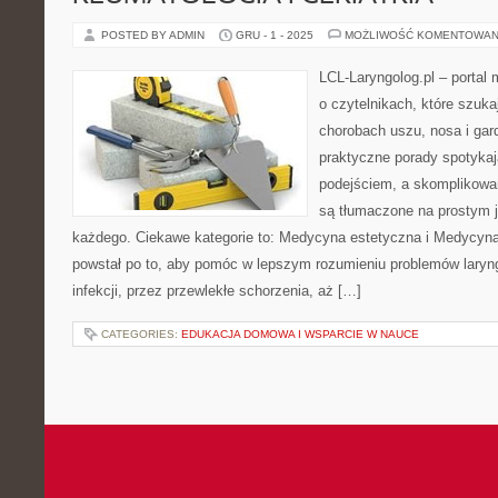
POSTED BY ADMIN
GRU - 1 - 2025
MOŻLIWOŚĆ KOMENTOWAN
LCL-Laryngolog.pl – portal
o czytelnikach, które szuka
chorobach uszu, nosa i gar
praktyczne porady spotyka
podejściem, a skomplikow
są tłumaczone na prostym 
każdego. Ciekawe kategorie to: Medycyna estetyczna i Medycyn
powstał po to, aby pomóc w lepszym rozumieniu problemów laryn
infekcji, przez przewlekłe schorzenia, aż […]
CATEGORIES:
EDUKACJA DOMOWA I WSPARCIE W NAUCE