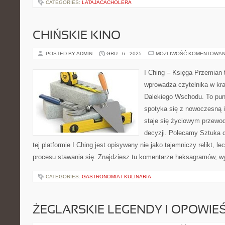
CATEGORIES:
LATAJACACHOLERA
CHIŃSKIE KINO
POSTED BY ADMIN
GRU - 6 - 2025
MOŻLIWOŚĆ KOMENTOWAN
I Ching – Księga Przemian t
wprowadza czytelnika w kr
Dalekiego Wschodu. To punk
spotyka się z nowoczesną i
staje się życiowym przewo
decyzji. Polecamy Sztuka ch
tej platformie I Ching jest opisywany nie jako tajemniczy relikt, 
procesu stawania się. Znajdziesz tu komentarze heksagramów, wy
CATEGORIES:
GASTRONOMIA I KULINARIA
ŻEGLARSKIE LEGENDY I OPOWIEŚ