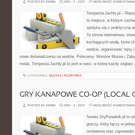
POSTED BY ADMIN
GRU - 5 - 2025
MOŻLIWOŚĆ KOMENTOWAN
Tempesta-Jachty.pl – Rejsy
to miejsce, w którym zachw
spotyka się z praktyczną w
To strona internetowa, stw
kochających wodę, które c
wodzie, organizować rejsy 
nowe doświadczenia na wodzie. Polecamy: Morskie Muzea i Zabyt
moda. Tempesta-Jachty.pl to port w sieci, w której każdy żeglarz 
CATEGORIES:
MUZYKA I ROZRYWKA
GRY KANAPOWE CO-OP (LOCAL 
POSTED BY ADMIN
GRU - 4 - 2025
MOŻLIWOŚĆ KOMENTOWAN
Serwis GryPoradnik.pl to w
graczy, który łączy w jedny
omówienia oraz zapowiedzi 