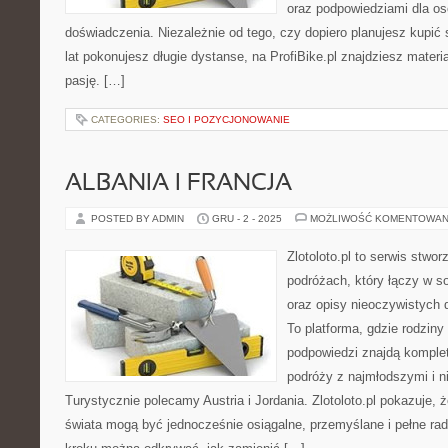
oraz podpowiedziami dla o
doświadczenia. Niezależnie od tego, czy dopiero planujesz kupić 
lat pokonujesz długie dystanse, na ProfiBike.pl znajdziesz materi
pasję. […]
CATEGORIES:
SEO I POZYCJONOWANIE
ALBANIA I FRANCJA
POSTED BY ADMIN
GRU - 2 - 2025
MOŻLIWOŚĆ KOMENTOWAN
Zlotoloto.pl to serwis stwo
podróżach, który łączy w so
oraz opisy nieoczywistych 
To platforma, gdzie rodzin
podpowiedzi znajdą komple
podróży z najmłodszymi i n
Turystycznie polecamy Austria i Jordania. Zlotoloto.pl pokazuje,
świata mogą być jednocześnie osiągalne, przemyślane i pełne rad