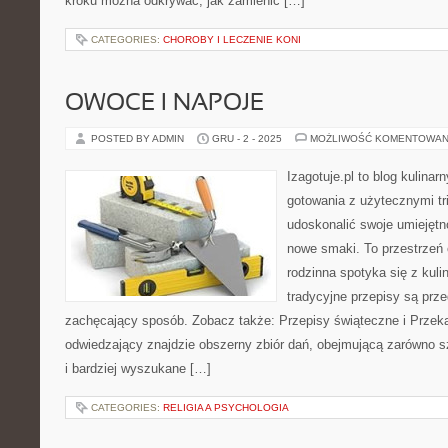
kroku można odkrywać, jak zamienić […]
CATEGORIES:
CHOROBY I LECZENIE KONI
OWOCE I NAPOJE
POSTED BY ADMIN
GRU - 2 - 2025
MOŻLIWOŚĆ KOMENTOWAN
Izagotuje.pl to blog kulinar
gotowania z użytecznymi tr
udoskonalić swoje umiejętn
nowe smaki. To przestrzeń 
rodzinna spotyka się z kuli
tradycyjne przepisy są prz
zachęcający sposób. Zobacz także: Przepisy świąteczne i Przekąs
odwiedzający znajdzie obszerny zbiór dań, obejmującą zarówno sz
i bardziej wyszukane […]
CATEGORIES:
RELIGIA A PSYCHOLOGIA