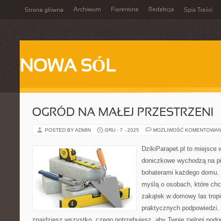
Archiwum
Fiorentina
Redakcja
Strona główna
Spis Treści
NOWA SÓL
OGRÓD NA MAŁEJ PRZESTRZENI
POSTED BY ADMIN
GRU - 7 - 2025
MOŻLIWOŚĆ KOMENTOWAN
DzikiParapet.pl to miejsce w
doniczkowe wychodzą na pie
bohaterami każdego domu. 
myślą o osobach, które chc
zakątek w domowy las tropik
praktycznych podpowiedzi. 
znajdziesz wszystko, czego potrzebujesz, aby Twoje zieloni podop