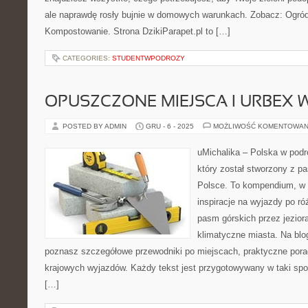
ale naprawdę rosły bujnie w domowych warunkach. Zobacz: Ogród 
Kompostowanie. Strona DzikiParapet.pl to […]
CATEGORIES:
STUDENTWPODROZY
OPUSZCZONE MIEJSCA I URBEX 
POSTED BY ADMIN
GRU - 6 - 2025
MOŻLIWOŚĆ KOMENTOWAN
uMichalika – Polska w podr
który został stworzony z pa
Polsce. To kompendium, w 
inspiracje na wyjazdy po ró
pasm górskich przez jezior
klimatyczne miasta. Na blo
poznasz szczegółowe przewodniki po miejscach, praktyczne porad
krajowych wyjazdów. Każdy tekst jest przygotowywany w taki spo
[…]