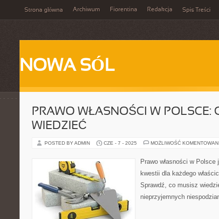
Archiwum
Fiorentina
Redakcja
Strona główna
Spis Treści
NOWA SÓL
PRAWO WŁASNOŚCI W POLSCE: 
WIEDZIEĆ
POSTED BY ADMIN
CZE - 7 - 2025
MOŻLIWOŚĆ KOMENTOWAN
Prawo własności w Polsce 
kwestii dla każdego właścic
Sprawdź, co musisz wiedzie
nieprzyjemnych niespodzia