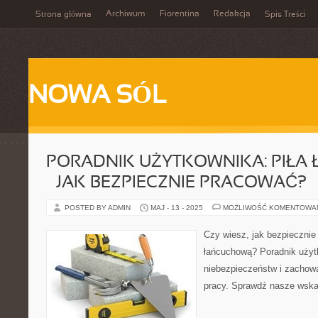
Archiwum
Fiorentina
Redakcja
Strona główna
Spis Treści
NOWA SÓL
PORADNIK UŻYTKOWNIKA: PIŁ
– JAK BEZPIECZNIE PRACOWAĆ?
POSTED BY ADMIN
MAJ - 13 - 2025
MOŻLIWOŚĆ KOMENTOWA
Czy wiesz, jak bezpiecznie
łańcuchową? Poradnik użyt
niebezpieczeństw i zachow
pracy. Sprawdź nasze wska