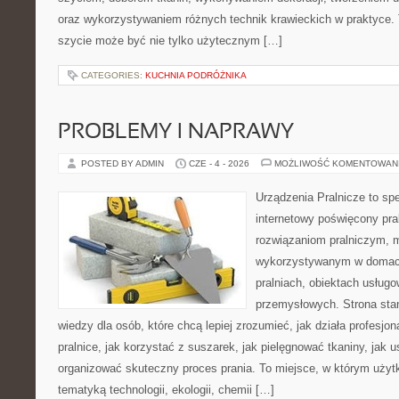
oraz wykorzystywaniem różnych technik krawieckich w praktyce. T
szycie może być nie tylko użytecznym […]
CATEGORIES:
KUCHNIA PODRÓŻNIKA
PROBLEMY I NAPRAWY
POSTED BY ADMIN
CZE - 4 - 2026
MOŻLIWOŚĆ KOMENTOWAN
Urządzenia Pralnicze to spe
internetowy poświęcony pr
rozwiązaniom pralniczym,
wykorzystywanym w domach,
pralniach, obiektach usług
przemysłowych. Strona sta
wiedzy dla osób, które chcą lepiej zrozumieć, jak działa profesjon
pralnice, jak korzystać z suszarek, jak pielęgnować tkaniny, jak 
organizować skuteczny proces prania. To miejsce, w którym użytk
tematyką technologii, ekologii, chemii […]