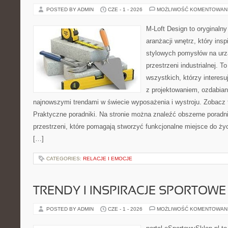
POSTED BY ADMIN
CZE - 1 - 2026
MOŻLIWOŚĆ KOMENTOWAN
M-Loft Design to oryginaln
aranżacji wnętrz, który ins
stylowych pomysłów na urz
przestrzeni industrialnej. T
wszystkich, którzy interes
z projektowaniem, ozdabian
najnowszymi trendami w świecie wyposażenia i wystroju. Zobacz ta
Praktyczne poradniki. Na stronie można znaleźć obszerne porad
przestrzeni, które pomagają stworzyć funkcjonalne miejsce do ży
[…]
CATEGORIES:
RELACJE I EMOCJE
TRENDY I INSPIRACJE SPORTOWE
POSTED BY ADMIN
CZE - 1 - 2026
MOŻLIWOŚĆ KOMENTOWAN