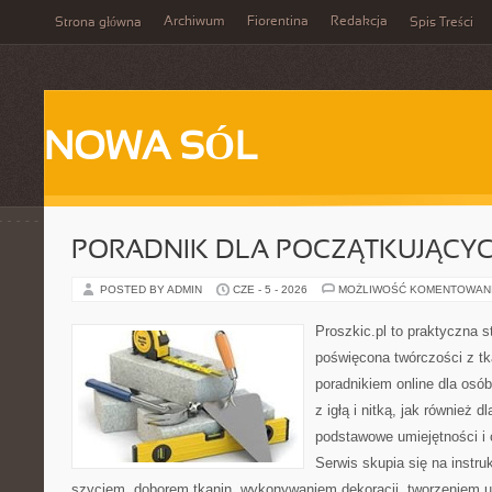
Archiwum
Fiorentina
Redakcja
Strona główna
Spis Treści
NOWA SÓL
PORADNIK DLA POCZĄTKUJĄCY
POSTED BY ADMIN
CZE - 5 - 2026
MOŻLIWOŚĆ KOMENTOWAN
Proszkic.pl to praktyczna s
poświęcona twórczości z tk
poradnikiem online dla osó
z igłą i nitką, jak również d
podstawowe umiejętności i 
Serwis skupia się na instr
szyciem, doborem tkanin, wykonywaniem dekoracji, tworzeniem 