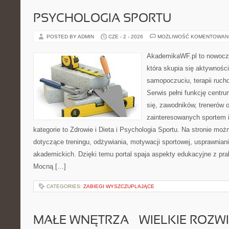
PSYCHOLOGIA SPORTU
POSTED BY ADMIN
CZE - 2 - 2026
MOŻLIWOŚĆ KOMENTOWAN
AkademikaWF.pl to nowocz
która skupia się aktywności
samopoczuciu, terapii ruch
Serwis pełni funkcję centr
się, zawodników, trenerów 
zainteresowanych sportem 
kategorie to Zdrowie i Dieta i Psychologia Sportu. Na stronie możn
dotyczące treningu, odżywiania, motywacji sportowej, usprawnia
akademickich. Dzięki temu portal spaja aspekty edukacyjne z p
Mocną […]
CATEGORIES:
ZABIEGI WYSZCZUPLAJĄCE
MAŁE WNĘTRZA – WIELKIE ROZW