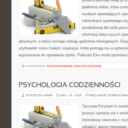
portal eSportowySklep.pl to
platforma online, która zos
osobach uprawiających spor
miłośnikach sportowego styl
poradnikową dla osób pos
informacji dotyczących spor
aktywnych, a także różnego rodzaju gadżetów treningowych. Dzięk
użytkownik może znaleźć inspiracje, które pomogą mu w wyborz
wyposażenia do uprawiania sportu. Polecam Eko moda sportowa i
CATEGORIES:
PROGRAMOWANIE NISKOPOZIOMOWE
PSYCHOLOGIA CODZIENNOŚCI
POSTED BY ADMIN
MAJ - 23 - 2026
MOŻLIWOŚĆ KOMENTOWA
Tęczowa Przystań to serwis
przeżyć spotyka się z osobi
internetowy tworzona z myś
odnaleźć więcej równowagi