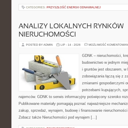
CATEGORIES:
PRZYSZŁOŚĆ ENERGII ODNAWIALNEJ
ANALIZY LOKALNYCH RYNKÓW
NIERUCHOMOŚCI
POSTED BY ADMIN
LIP - 14 - 2026
MOŻLIWOŚĆ KOMENTOWAN
GDNK – nieruchomości, kre
budownictwo w jednym mie
i gruntów jest obszarem, 
zobowiązania łączą się z z
zmianami gospodarczymi or
potrzebami kupujących, sprz
najemców. GDNK to serwis informacyjny poświęcony szeroko ro
Publikowane materiały pomagają poznać najważniejsze mechaniz
zakup, sprzedaż, wynajem, budowę i finansowanie nieruchomości 
Zobacz także Nieruchomości pod wynajem […]