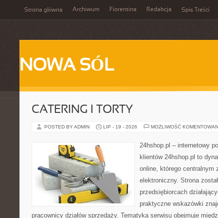
Archiwum
Fiorentina
Redakcja
Strona główna
Spis Treści
NOWA SÓL
CATERING I TORTY
POSTED BY ADMIN
LIP - 19 - 2026
MOŻLIWOŚĆ KOMENTOWAN
24hshop.pl – internetowy p
klientów 24hshop.pl to dyn
online, którego centralnym 
elektroniczny. Strona zost
przedsiębiorcach działający
praktyczne wskazówki znajd
pracownicy działów sprzedaży. Tematyka serwisu obejmuje międz