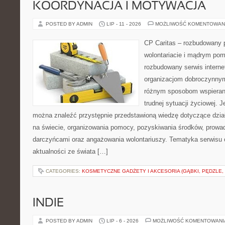
KOORDYNACJA I MOTYWACJA
POSTED BY ADMIN
LIP - 11 - 2026
MOŻLIWOŚĆ KOMENTOWAN
CP Caritas – rozbudowany p
wolontariacie i mądrym pom
rozbudowany serwis intern
organizacjom dobroczynnym,
różnym sposobom wspierani
trudnej sytuacji życiowej. 
można znaleźć przystępnie przedstawioną wiedzę dotyczące działa
na świecie, organizowania pomocy, pozyskiwania środków, prowad
darczyńcami oraz angażowania wolontariuszy. Tematyka serwisu 
aktualności ze świata […]
CATEGORIES:
KOSMETYCZNE GADŻETY I AKCESORIA (GĄBKI, PĘDZLE,
INDIE
POSTED BY ADMIN
LIP - 6 - 2026
MOŻLIWOŚĆ KOMENTOWAN