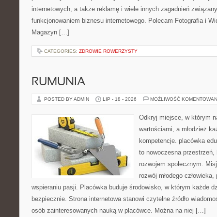
internetowych, a także reklamę i wiele innych zagadnień związa
funkcjonowaniem biznesu internetowego. Polecam Fotografia i Wid
Magazyn […]
CATEGORIES:
ZDROWIE ROWERZYSTY
RUMUNIA
POSTED BY ADMIN
LIP - 18 - 2026
MOŻLIWOŚĆ KOMENTOWAN
Odkryj miejsce, w którym n
wartościami, a młodzież ka
kompetencje. placówka edu
to nowoczesna przestrzeń, k
rozwojem społecznym. Misj
rozwój młodego człowieka,
wspieraniu pasji. Placówka buduje środowisko, w którym każde d
bezpiecznie. Strona internetowa stanowi czytelne źródło wiadomoś
osób zainteresowanych nauką w placówce. Można na niej […]