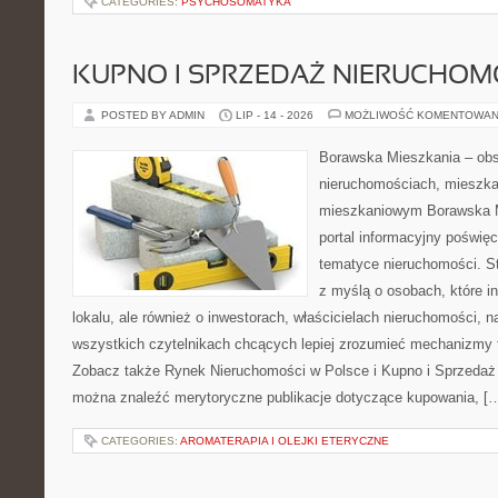
CATEGORIES:
PSYCHOSOMATYKA
KUPNO I SPRZEDAŻ NIERUCHOM
POSTED BY ADMIN
LIP - 14 - 2026
MOŻLIWOŚĆ KOMENTOWAN
Borawska Mieszkania – ob
nieruchomościach, mieszka
mieszkaniowym Borawska Mi
portal informacyjny poświę
tematyce nieruchomości. S
z myślą o osobach, które i
lokalu, ale również o inwestorach, właścicielach nieruchomości, 
wszystkich czytelnikach chcących lepiej zrozumieć mechanizmy 
Zobacz także Rynek Nieruchomości w Polsce i Kupno i Sprzedaż
można znaleźć merytoryczne publikacje dotyczące kupowania, [
CATEGORIES:
AROMATERAPIA I OLEJKI ETERYCZNE