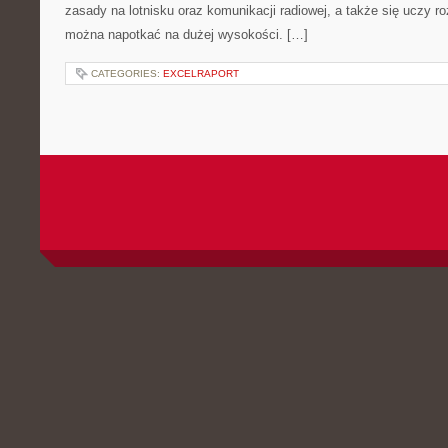
zasady na lotnisku oraz komunikacji radiowej, a także się uczy ro
można napotkać na dużej wysokości. […]
CATEGORIES:
EXCELRAPORT