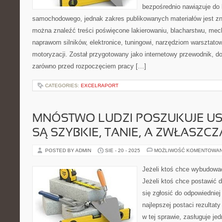
bezpośrednio nawiązuje do 
samochodowego, jednak zakres publikowanych materiałów jest zn
można znaleźć treści poświęcone lakierowaniu, blacharstwu, mec
naprawom silników, elektronice, tuningowi, narzędziom warsztatow
motoryzacji. Został przygotowany jako internetowy przewodnik, 
zarówno przed rozpoczęciem pracy […]
CATEGORIES:
EXCELRAPORT
MNÓSTWO LUDZI POSZUKUJE US
SĄ SZYBKIE, TANIE, A ZWŁASZCZ
POSTED BY ADMIN
SIE - 20 - 2025
MOŻLIWOŚĆ KOMENTOWA
Jeżeli ktoś chce wybudowa
Jeżeli ktoś chce postawić 
się zgłosić do odpowiedniej
najlepszej postaci rezultat
w tej sprawie, zasługuje je