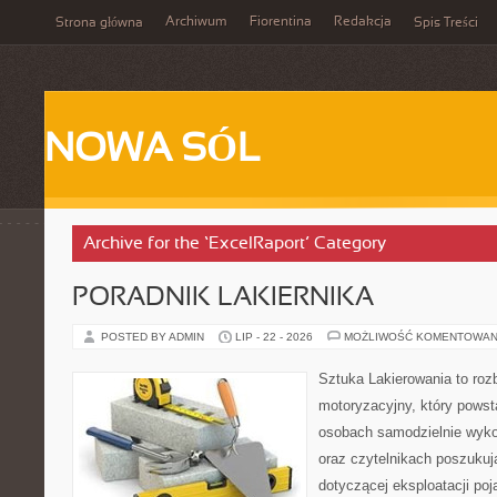
Archiwum
Fiorentina
Redakcja
Strona główna
Spis Treści
NOWA SÓL
Archive for the ‘ExcelRaport’ Category
PORADNIK LAKIERNIKA
POSTED BY ADMIN
LIP - 22 - 2026
MOŻLIWOŚĆ KOMENTOWAN
Sztuka Lakierowania to roz
motoryzacyjny, który powst
osobach samodzielnie wyk
oraz czytelnikach poszukuj
dotyczącej eksploatacji po