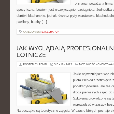
To znana i poważana firma, 
specyficzna, bowiem jest niezwyczajnie rozciągnięta. Jednostka
obróbki blacharskie, jednak również płyty warstwowe, blachodach
pawilony, blachy […]
CATEGORIES:
EXCELRAPORT
JAK WYGLĄDAJĄ PROFESJONALN
LOTNICZE
POSTED BY ADMIN
SIE - 18 - 2025
MOŻLIWOŚĆ KOMENTOWA
Jakie najważniejsze warunki 
pilota Pierwsze zetknięcie 
podekscytowanie, ale też d
droga pierwszych zajęć do 
Szkolenia prowadzone są t
wprowadzać w zasady bezpie
Na początku są teoretyczne zajęcia, W czasie których poznaje s