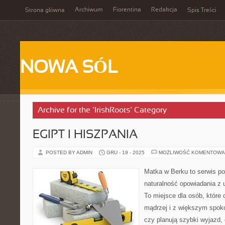
Archiwum
Fiorentina
Redakcja
Strona główna
Spis Treści
NOWA SÓL
Archive for the ‘IrishRoots’ Category
EGIPT I HISZPANIA
POSTED BY ADMIN
GRU - 19 - 2025
MOŻLIWOŚĆ KOMENTOWA
Matka w Berku to serwis po
naturalność opowiadania z
To miejsce dla osób, które
mądrzej i z większym spoko
czy planują szybki wyjazd,