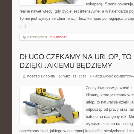
eskapadę. Strona pokazuje
realne nawet wtedy, gdy życie jest intensywne, a w kalendarzu p
To nie jest wyłącznie zbiór relacji, lecz kompas pomagająca przej
[…]
CATEGORIES:
IRISHROOTS
DŁUGO CZEKAMY NA URLOP, TO
DZIĘKI JAKIEMU BĘDZIEMY
POSTED BY ADMIN
WRZ - 13 - 2025
MOŻLIWOŚĆ KOMENTOWA
Zdecydowana większość z 
klimaty, które jesteśmy w 
urlop, to naturalnie dzięki
odpocząć od pracy oraz na
baterie na następny rok. M
wyborze miejsca na nocleg 
popełniamy błąd, jakiego w następnej kolejności niesłychanie żał