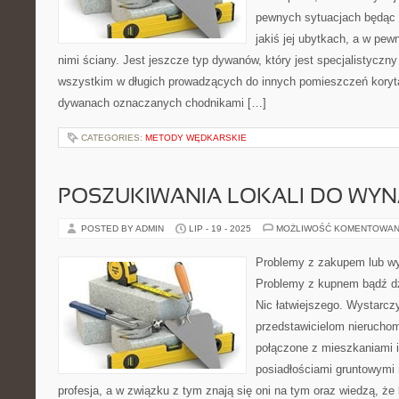
pewnych sytuacjach będąc 
jakiś jej ubytkach, a w pe
nimi ściany. Jest jeszcze typ dywanów, który jest specjalistyczny
wszystkim w długich prowadzących do innych pomieszczeń koryta
dywanach oznaczanych chodnikami […]
CATEGORIES:
METODY WĘDKARSKIE
POSZUKIWANIA LOKALI DO WYN
POSTED BY ADMIN
LIP - 19 - 2025
MOŻLIWOŚĆ KOMENTOWAN
Problemy z zakupem lub w
Problemy z kupnem bądź d
Nic łatwiejszego. Wystarcz
przedstawicielom nieruchomo
połączone z mieszkaniami i
posiadłościami gruntowymi m
profesja, a w związku z tym znają się oni na tym oraz wiedzą, że