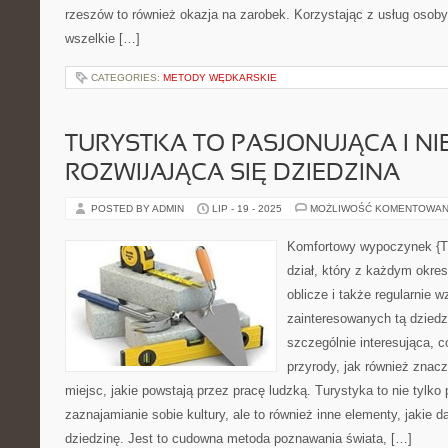
rzeszów to również okazja na zarobek. Korzystając z usług osoby,
wszelkie […]
CATEGORIES:
METODY WĘDKARSKIE
TURYSTKA TO PASJONUJĄCA I NI
ROZWIJAJĄCA SIĘ DZIEDZINA
POSTED BY ADMIN
LIP - 19 - 2025
MOŻLIWOŚĆ KOMENTOWAN
Komfortowy wypoczynek {Tu
dział, który z każdym okre
oblicze i także regularnie w
zainteresowanych tą dziedz
szczególnie interesująca, c
przyrody, jak również znacz
miejsc, jakie powstają przez pracę ludzką. Turystyka to nie tylko
zaznajamianie sobie kultury, ale to również inne elementy, jakie 
dziedzinę. Jest to cudowna metoda poznawania świata, […]