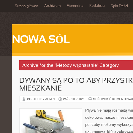
Archiwum
Fiorentina
Redakcja
Strona główna
Spis Treści
NOWA SÓL
Archive for the ‘Metody wędkarskie’ Category
DYWANY SĄ PO TO ABY PRZYST
MIESZKANIE
POSTED BY ADMIN
PAŹ - 10 - 2025
MOŻLIWOŚĆ KOMENTOWA
Pływalnie mają rozmaitą wi
dekorować nasze mieszkani
potrzeby możemy wykorzys
sztampowe, które zakrywaj