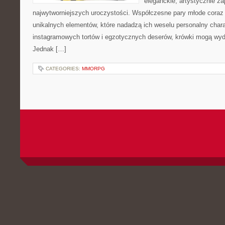
eleganckie, artystycznie 
najwytworniejszych uroczystości. Współczesne pary młode coraz
unikalnych elementów, które nadadzą ich weselu personalny chara
instagramowych tortów i egzotycznych deserów, krówki mogą wyd
Jednak […]
CATEGORIES:
MMORPG