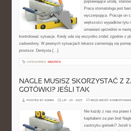
poprawiające urodę, stanow
Praca stomatologa jest bar
wyczerpująca. Pracuje on 
większości wypadków tylu 
umawiani uprzednio w nast
kontrolować sytuacje. Kiedy uda się wszystko zrobić zgodnie z 
zadowolony. W pewnych sytuacjach lekarze zamieniają się pomiędz
prostsze. Dentysta […]
CATEGORIES:
MMORPG
NAGLE MUSISZ SKORZYSTAĆ Z 
GOTÓWKI? JEŚLI TAK
POSTED BY ADMIN
LIP - 20 - 2025
MOŻLIWOŚĆ KOMENTOWAN
Nie każdy z nas ma prawo 
kapitałami za pan brat Nag
zastrzyku gotówki? Jeżeli t