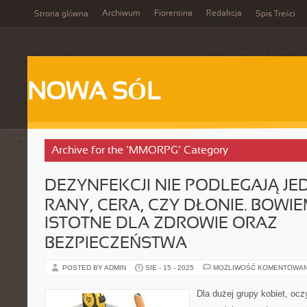
Archiwum
Fiorentina
Redakcja
Strona główna
Spis Treści
NOWA SÓL
Archive for the ‘MMORPG’ Category
DEZYNFEKCJI NIE PODLEGAJĄ JE
RANY, CERA, CZY DŁONIE. BOWI
ISTOTNE DLA ZDROWIE ORAZ
BEZPIECZEŃSTWA
POSTED BY ADMIN
SIE - 15 - 2025
MOŻLIWOŚĆ KOMENTOWA
Dla dużej grupy kobiet, ocz