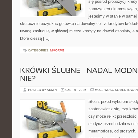
się pośród propozycji kred
zapożyczeń ekspresowych, 
jesteśmy w stanie w samej 
skutecznie pozyskać gotówkę na dowolny cel. Z kredytów krótko
uwagę zasługują w głównej mierze kredyty na dowód osobisty, a r
które cieszą […]
CATEGORIES:
MMORPG
KRÓWKI ŚLUBNE – NADAL MODNE
NIE?
POSTED BY ADMIN
CZE - 5 - 2025
MOŻLIWOŚĆ KOMENTOWAN
Stoisz przed wyborem słody
zastanawiasz się, czy krów
czy może relikt przeszłości
słodycz przechodziła w ost
metamorfozę, od prostych,